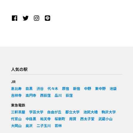
人気の駅
JR
恵比寿
目黒
渋谷
代々木
原宿
新宿
中野
東中野
池袋
吉祥寺
高円寺
西荻窪
品川
荻窪
東急電鉄
三軒茶屋
学芸大学
自由が丘
都立大学
池尻大橋
駒沢大学
代官山
中目黒
祐天寺
桜新町
用賀
西太子堂
武蔵小山
大岡山
奥沢
二子玉川
若林