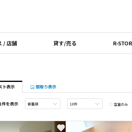
ス
/
店舗
貸す
/
売る
R-STO
スト表示
間取り表示
1件を表示
空室のみ