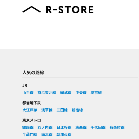
人気の路線
JR
山手線
京浜東北線
総武線
中央線
埼京線
都営地下鉄
大江戸線
浅草線
三田線
新宿線
東京メトロ
銀座線
丸ノ内線
日比谷線
東西線
千代田線
有楽町線
半蔵門線
南北線
副都心線