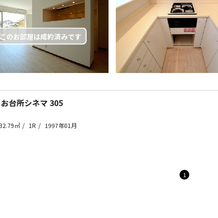
 お台所シネマ
305
32.79㎡
1R
1997年01月
1