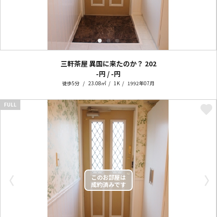
三軒茶屋 異国に来たのか？
202
-円 / -円
徒歩5分
23.08㎡
1K
1992年07月
FULL
〈
〉