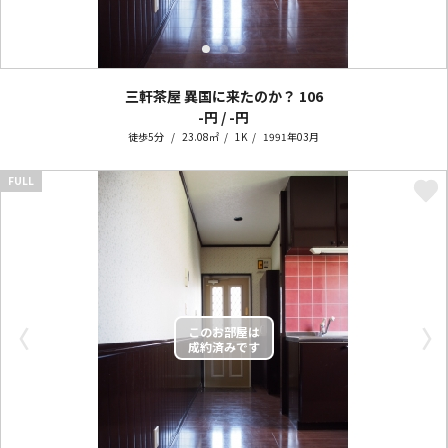
三軒茶屋 異国に来たのか？
106
-円 / -円
徒歩5分
23.08㎡
1K
1991年03月
FULL
〈
〉