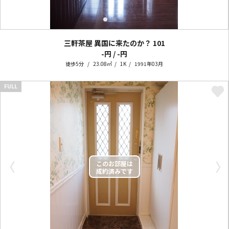
三軒茶屋 異国に来たのか？
101
-円 / -円
徒歩5分
23.08㎡
1K
1991年03月
FULL
〈
〉