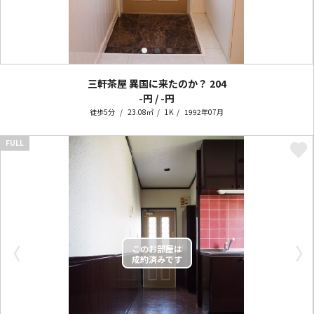
三軒茶屋 異国に来たのか？
204
-円 / -円
徒歩5分
23.08㎡
1K
1992年07月
FULL
〈
〉