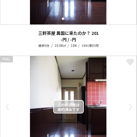
三軒茶屋 異国に来たのか？
201
-円 / -円
徒歩5分
23.08㎡
1DK
1991年03月
FULL
〈
〉