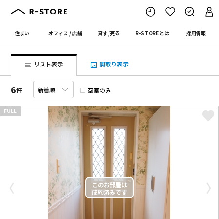
住まい
オフィス
/
店舗
貸す
/
売る
R-STORE
とは
採用情報
リスト表示
間取り表示
6
件
空室のみ
FULL
〈
〉