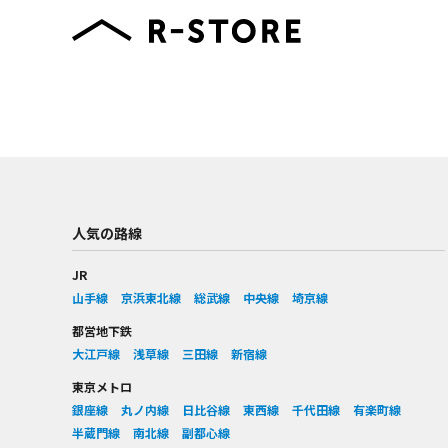
人気の路線
JR
山手線
京浜東北線
総武線
中央線
埼京線
都営地下鉄
大江戸線
浅草線
三田線
新宿線
東京メトロ
銀座線
丸ノ内線
日比谷線
東西線
千代田線
有楽町線
半蔵門線
南北線
副都心線