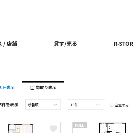
ス
/
店舗
貸す
/
売る
R-STO
スト表示
間取り表示
5件を表示
空室のみ
FULL