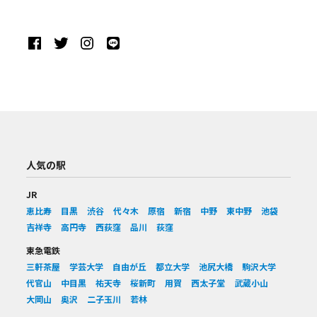
人気の駅
JR
恵比寿
目黒
渋谷
代々木
原宿
新宿
中野
東中野
池袋
吉祥寺
高円寺
西荻窪
品川
荻窪
東急電鉄
三軒茶屋
学芸大学
自由が丘
都立大学
池尻大橋
駒沢大学
代官山
中目黒
祐天寺
桜新町
用賀
西太子堂
武蔵小山
大岡山
奥沢
二子玉川
若林