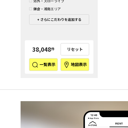
郊外・スローライフ
鎌倉・湘南エリア
さらにこだわりを追加する
38,048
リセット
件
一覧表示
地図表示