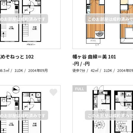
広めぞねっと
102
幡ヶ谷 曲線＝美
101
-円 / -円
46.5㎡
1LDK
2004年09月
徒歩7分
42㎡
1LDK
2004年0
FULL