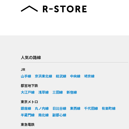
人気の路線
JR
山手線
京浜東北線
総武線
中央線
埼京線
都営地下鉄
大江戸線
浅草線
三田線
新宿線
東京メトロ
銀座線
丸ノ内線
日比谷線
東西線
千代田線
有楽町線
半蔵門線
南北線
副都心線
東急電鉄