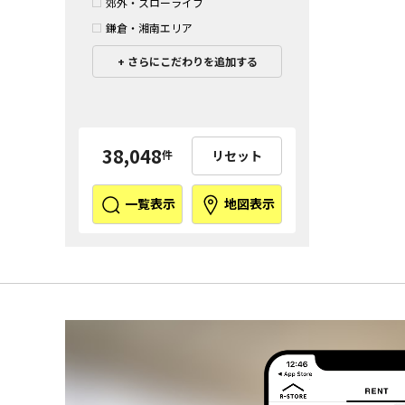
郊外・スローライフ
鎌倉・湘南エリア
さらにこだわりを追加する
38,048
リセット
件
一覧表示
地図表示