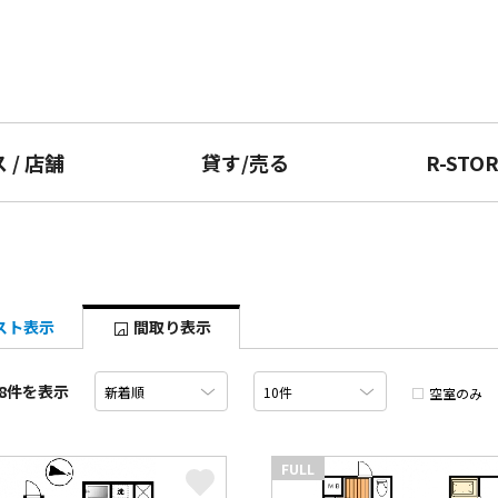
ス
/
店舗
貸す
/
売る
R-STO
スト表示
間取り表示
8件を表示
空室のみ
FULL