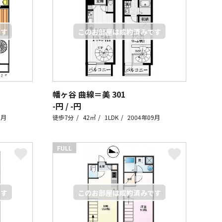
幡ヶ谷 曲線＝美
301
-円 / -円
9月
徒歩7分
42㎡
1LDK
2004年09月
FULL