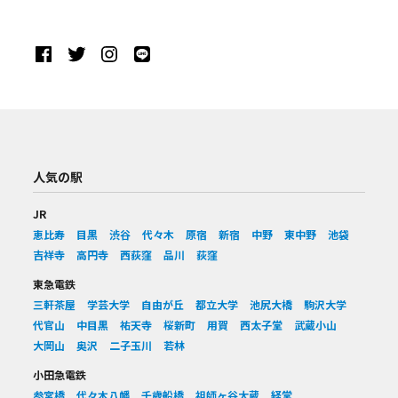
人気の駅
JR
恵比寿
目黒
渋谷
代々木
原宿
新宿
中野
東中野
池袋
吉祥寺
高円寺
西荻窪
品川
荻窪
東急電鉄
三軒茶屋
学芸大学
自由が丘
都立大学
池尻大橋
駒沢大学
代官山
中目黒
祐天寺
桜新町
用賀
西太子堂
武蔵小山
大岡山
奥沢
二子玉川
若林
小田急電鉄
参宮橋
代々木八幡
千歳船橋
祖師ヶ谷大蔵
経堂