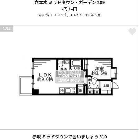
六本木 ミッドタウン・ガーデン
209
-円 / -円
徒歩6分
31.15㎡
1LDK
1999年09月
FULL
赤坂 ミッドタウンで会いましょう
310