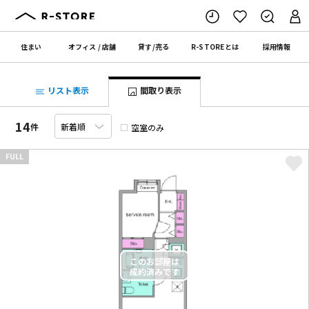
住まい
オフィス
/
店舗
貸す
/
売る
R-STORE
とは
採用情報
リスト表示
間取り表示
14
件
空室のみ
FULL