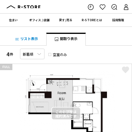
住まい
オフィス
/
店舗
貸す
/
売る
R-STORE
とは
採用情報
リスト表示
間取り表示
4
件
空室のみ
FULL