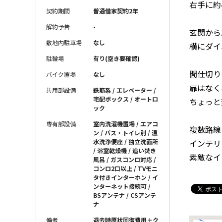
右手に約
契約期間
普通借家契約2年
解約予告
-
玄関から
敷地内駐車場
なし
横にダイ
駐輪場
有り(空き要確認)
間仕切り
バイク置場
なし
扉はなく
共用部設備
鉄筋系 / エレベーター /
宅配ボックス / オートロ
ちょっと
ック
専有部設備
室内洗濯機置場 / エアコ
複数路線
ン / バス・トイレ別 / 温
インテリ
水洗浄便座 / 独立洗面所
/ 浴室乾燥機 / 追い焚き
素敵なイ
風呂 / ガスコンロ対応 /
コンロ2口以上 / TVモニ
タ付きインターホン / イ
ンターネット接続可 /
BSアンテナ / CSアンテ
ナ
備考
退去時原状回復費用＋ク