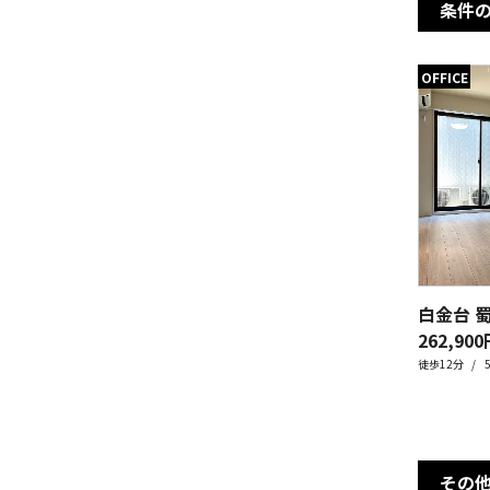
条件
OFFICE
白金台 
262,900
徒歩12分
その