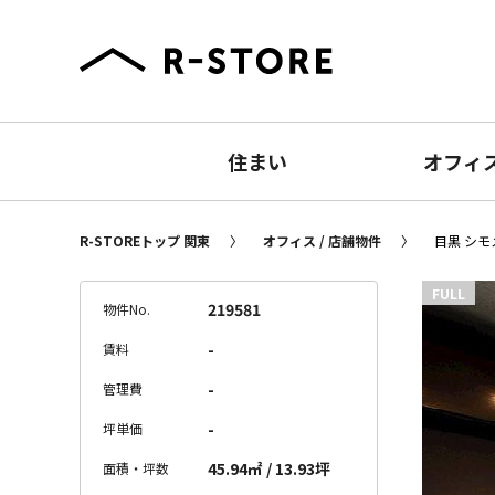
住まい
オフィ
R-STOREトップ 関東
オフィス / 店舗物件
目黒 シモ
FULL
219581
物件No.
-
賃料
-
管理費
-
坪単価
45.94㎡ / 13.93坪
面積・坪数