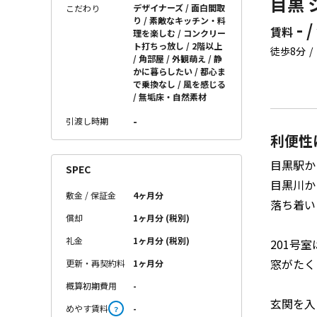
目黒 
デザイナーズ
面白間取
こだわり
り
素敵なキッチン・料
- /
賃料
理を楽しむ
コンクリー
ト打ちっ放し
2階以上
徒歩8分
角部屋
外観萌え
静
かに暮らしたい
都心ま
で乗換なし
風を感じる
無垢床・自然素材
-
引渡し時期
利便性
目黒駅か
SPEC
目黒川か
敷金 / 保証金
4ヶ月分
落ち着い
償却
1ヶ月分 (税別)
礼金
1ヶ月分 (税別)
201号
窓がたく
更新・再契約料
1ヶ月分
概算初期費用
-
玄関を入
めやす賃料
-
？