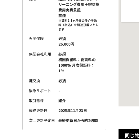
リーニング費用＋鍵交換
費用実費負担
禁煙
※賃料1.1ヶ月分の仲介手数
料（税込）を別途頂戴いたし
ます
火災保険
必須
26,000円
保証会社利用
必須
初回保証料：総賃料の
1000% 月次保証料：
1%
鍵交換
必須
緊急サポート
-
取引態様
媒介
最終更新日
2025年11月23日
次回更新予定日
最終更新日から約2週間
同じ