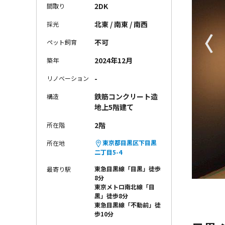
2DK
間取り
北東 / 南東 / 南西
採光
〈
不可
ペット飼育
2024年12月
築年
-
リノベーション
鉄筋コンクリート造
構造
地上5階建て
2階
所在階
東京都目黒区下目黒
所在地
二丁目5-4
東急目黒線「目黒」徒歩
最寄り駅
8分
東京メトロ南北線「目
黒」徒歩8分
東急目黒線「不動前」徒
歩10分