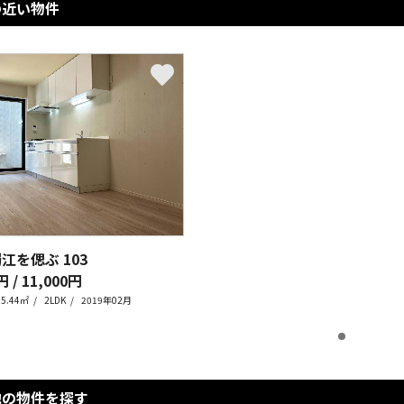
の近い物件
蜀江を偲ぶ
103
円 / 11,000円
55.44㎡
2LDK
2019年02月
他の物件を探す