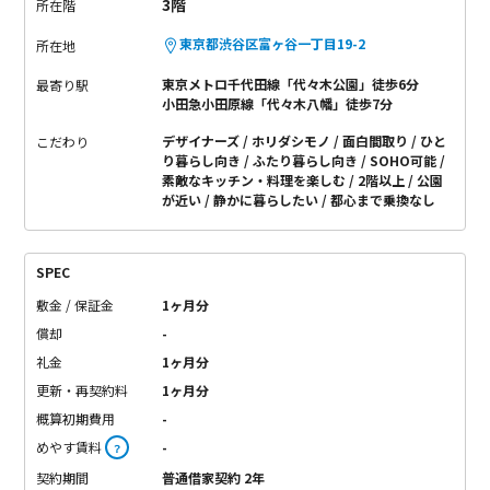
3階
所在階
東京都渋谷区富ヶ谷一丁目19-2
所在地
東京メトロ千代田線「代々木公園」徒歩6分
最寄り駅
小田急小田原線「代々木八幡」徒歩7分
デザイナーズ
ホリダシモノ
面白間取り
ひと
こだわり
り暮らし向き
ふたり暮らし向き
SOHO可能
素敵なキッチン・料理を楽しむ
2階以上
公園
が近い
静かに暮らしたい
都心まで乗換なし
SPEC
敷金 / 保証金
1ヶ月分
償却
-
礼金
1ヶ月分
更新・再契約料
1ヶ月分
概算初期費用
-
めやす賃料
-
？
契約期間
普通借家契約 2年