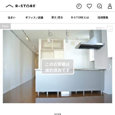
住まい
オフィス
/
店舗
貸す
/
売る
R-STORE
とは
採用情報
FULL
間取り
〈
〉
1/13