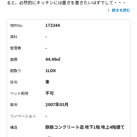
ると、必然的にキッチンには重きを置きたいはずでして・・・
となると、このお部屋をおすすめする他ありません。
周辺は高
続きを読む
感度な飲食店や雑貨屋さん、お花屋さんが点在する富ヶ谷エリ
ア。
そんな地で暮らすからこそ、自分自身も相当にふさわしい
173344
物件No.
人間でありたい。
そう思うと、不思議と暮らしにも力が入るの
-
賃料
ではと思ってならないです。
キッチン、そしてリビング至上主
義であるためか、ベッドスペースは小上がりのようになっている
-
管理費
フロアタイル仕様でここ寝室？と思うような斬新な設計。
ラグ
44.49㎡
面積
敷いて、大きなベッドを堂々と置きたいですね。
求む、キッチ
ン至上主義者！
1LDK
間取り
東
採光
不可
ペット飼育
2007年03月
築年
-
リノベーション
鉄筋コンクリート造 地下1階 地上4階建て
構造