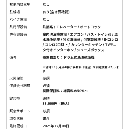
敷地内駐車場
なし
駐輪場
有り(空き要確認)
バイク置場
なし
共用部設備
鉄筋系 / エレベーター / オートロック
専有部設備
室内洗濯機置場 / エアコン / バス・トイレ別 / 温
水洗浄便座 / 独立洗面所 / 浴室乾燥機 / IHコンロ
/ コンロ2口以上 / カウンターキッチン / TVモニ
タ付きインターホン / シューズボックス
備考
残置物あり：ドラム式洗濯乾燥機
※賃料1.1ヶ月分の仲介手数料（税込）を別途頂戴いたしま
す
火災保険
必須
保証会社利用
必須
初回保証料：総賃料の50％〜
鍵交換
必須
33,000円（税込）
緊急サポート
必須
取引態様
媒介
最終更新日
2025年12月08日