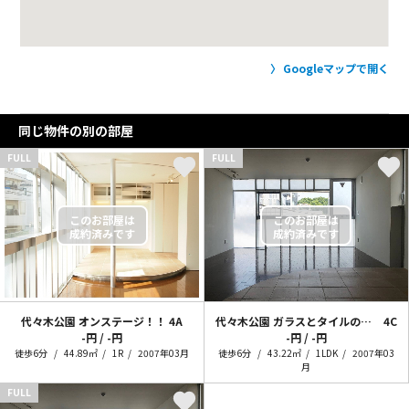
Googleマップで開く
同じ物件の別の部屋
FULL
FULL
代々木公園 オンステージ！！
4A
代々木公園 ガラスとタイルのワンルーム
4C
-円 / -円
-円 / -円
徒歩6分
44.89㎡
1R
2007年03月
徒歩6分
43.22㎡
1LDK
2007年03
月
FULL