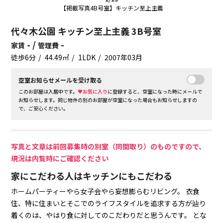
【掲載写真4B号室】キッチン至上主義
代々木公園 キッチン至上主義 3B号室
- /
-
家賃
管理費
徒歩6分
44.49㎡
1LDK
2007年03月
空室お知らせメールを受け取る
このお部屋は入居中です。
♥お気に入り
に登録すると、空室になった時にメールで
お知らせします。同じ物件の別のお部屋が空室になった場合もお知らせしますの
で、ご安心ください。
写真と文章は前回募集時の別室（同間取り）のものですので、
現況は内覧時にご確認ください
家にこだわる人はキッチンにもこだわる
ホームパーティーやら女子会やら妄想膨らむリビング。
衣食
住、特に住まいとそこでのライフスタイルを追求する方が辿り
着くのは、やはり食に対してのこだわりだと思うんです。
とな