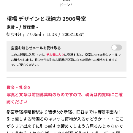
ドーン！
曙橋 デザインと収納力 2906号室
- /
-
家賃
管理費
徒歩4分
77.06㎡
1LDK
2003年03月
空室お知らせメールを受け取る
このお部屋は入居中です。
♥お気に入り
に登録すると、空室になった時にメールで
お知らせします。同じ物件の別のお部屋が空室になった場合もお知らせしますの
で、ご安心ください。
敷金・礼金0
写真と文章は前回募集時のものですので、現況は内覧時にご確
認ください
都営新宿線曙橋駅より徒歩5分
新宿、四谷までは自転車圏内！
引っ越しする時困るのはいつも荷物が入るかどうか・・・
ここ
がクリア出来ずに引っ越すの諦めてしまう方居るんじゃないで