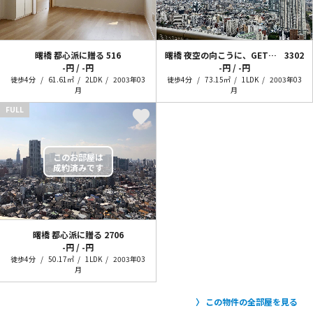
曙橋 都心派に贈る
516
曙橋 夜空の向こうに、GET PLANET！
3302
-円 / -円
-円 / -円
徒歩4分
61.61㎡
2LDK
2003年03
徒歩4分
73.15㎡
1LDK
2003年03
月
月
FULL
曙橋 都心派に贈る
2706
-円 / -円
徒歩4分
50.17㎡
1LDK
2003年03
月
この物件の全部屋を見る