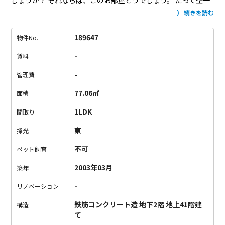
しょうか？
それならば、このお部屋どうでしょう。
だって壁一
面の棚！
それだけの広さがあれば何でもはいりますね。
そし
続きを読む
て、20帖以上あるリビングは、あなたの好きな様に家具で仕切
っちゃってください！
いやっ、仕切る必要もないかも！
これだ
189647
物件No.
けの広さあれば大きいソファおいても、
木製の大きな作業台お
-
賃料
いても絵になりますねー。
キッチンは金属製の引き戸で隠すこ
とも出来て、
友人呼んだ時には隠せるという利点あり。
(もう、
-
管理費
毎週友人を呼んでパーティーするしかないですね。)
さぁ。この
77.06㎡
面積
収納力とリビングにに惹かれたあなた！
ここ早いもの勝ちで
す。
【備考・注意点】
・日曜日内覧希望時前日までに要予約
1LDK
間取り
東
採光
不可
ペット飼育
2003年03月
築年
-
リノベーション
鉄筋コンクリート造 地下2階 地上41階建
構造
て