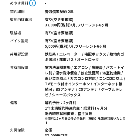
めやす賃料
-
？
契約期間
普通借家契約 2年
敷地内駐車場
有り(空き要確認)
37,800円(税別)/月,フリーレント6ヶ月
駐輪場
有り(空き要確認)
バイク置場
有り(空き要確認)
5,000円(税別)/月,フリーレント6ヶ月
共用部設備
鉄筋系 / エレベーター / 宅配ボックス / 敷地内ゴ
ミ置場 / 都市ガス / オートロック
専有部設備
室内洗濯機置場 / エアコン / 床暖房 / バス・トイ
レ別 / 温水洗浄便座 / 独立洗面所 / 浴室乾燥機 /
追い焚き風呂 / ガスコンロ対応 / コンロ2口以上 /
TVモニタ付きインターホン / インターネット接
続可 / BSアンテナ / CSアンテナ / ケーブルテレ
ビ / シューズボックス
備考
解約予告：2ヶ月前
1年未満解約時違約金：総賃料1ヶ月分
退去時原状回復費：借主負担
※賃料1.1ヶ月分の仲介手数料（税込）を別途頂戴いたしま
す
火災保険
必須
33,000円/2年