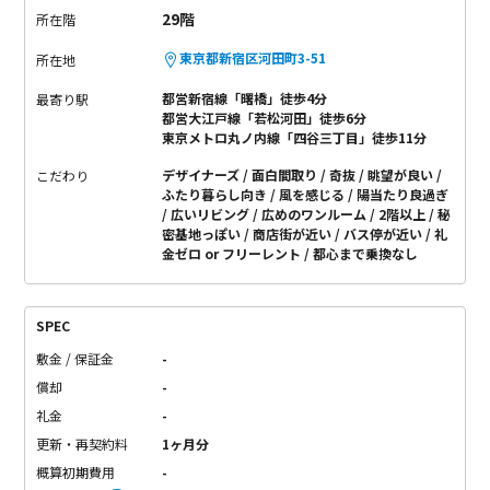
29階
所在階
東京都新宿区河田町3-51
所在地
都営新宿線「曙橋」徒歩4分
最寄り駅
都営大江戸線「若松河田」徒歩6分
東京メトロ丸ノ内線「四谷三丁目」徒歩11分
デザイナーズ
面白間取り
奇抜
眺望が良い
こだわり
ふたり暮らし向き
風を感じる
陽当たり良過ぎ
広いリビング
広めのワンルーム
2階以上
秘
密基地っぽい
商店街が近い
バス停が近い
礼
金ゼロ or フリーレント
都心まで乗換なし
SPEC
敷金 / 保証金
-
償却
-
礼金
-
更新・再契約料
1ヶ月分
概算初期費用
-