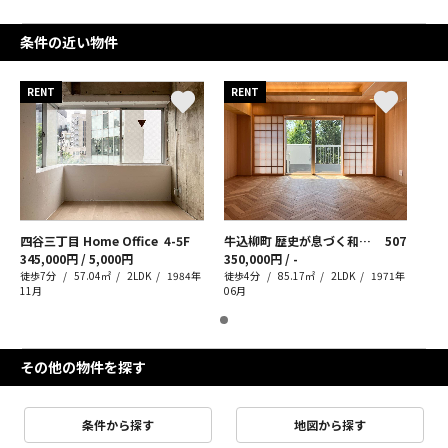
条件の近い物件
RENT
RENT
四谷三丁目 Home Office
4-5F
牛込柳町 歴史が息づく和モダンリノベ
507
345,000円 / 5,000円
350,000円 / -
徒歩7分
57.04㎡
2LDK
1984年
徒歩4分
85.17㎡
2LDK
1971年
11月
06月
その他の物件を探す
条件から探す
地図から探す