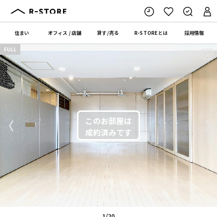
住まい
オフィス
/
店舗
貸す
/
売る
R-STORE
とは
採用情報
FULL
間取り
〈
〉
1/20