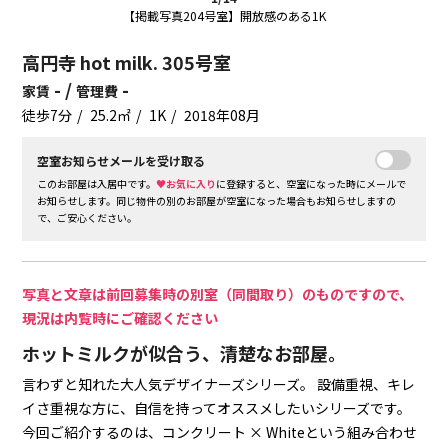
【掲載写真204号室】開放感のある1K
高円寺 hot milk. 305号室
- /
-
家賃
管理費
徒歩7分
25.2㎡
1K
2018年08月
空室お知らせメールを受け取る
このお部屋は入居中です。
♥お気に入り
に登録すると、空室になった時にメールで
お知らせします。同じ物件の別のお部屋が空室になった場合もお知らせしますの
で、ご安心ください。
写真と文章は前回募集時の別室（同間取り）のものですので、
現況は内覧時にご確認ください
ホットミルクが似合う、清楚なお部屋。
言わずと知れた大人気デザイナーズシリーズ。
設備重視、キレ
イさ重視な方に、自信を持ってオススメしたいシリーズです。
今回ご紹介するのは、コンクリート × Whiteという組み合わせ