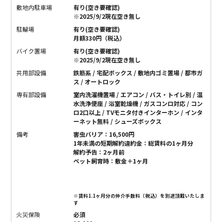
敷地内駐車場
有り(空き要確認)
※2025/9/2現在空き無し
駐輪場
有り(空き要確認)
月額330円（税込）
バイク置場
有り(空き要確認)
※2025/9/2現在空き無し
共用部設備
鉄筋系 / 宅配ボックス / 敷地内ゴミ置場 / 都市ガ
ス / オートロック
専有部設備
室内洗濯機置場 / エアコン / バス・トイレ別 / 温
水洗浄便座 / 浴室乾燥機 / ガスコンロ対応 / コン
ロ2口以上 / TVモニタ付きインターホン / インタ
ーネット無料 / シューズボックス
備考
害虫バリア：16,500円
1年未満の短期解約違約金：総賃料の1ヶ月分
解約予告：2ヶ月前
ペット飼育時：敷金＋1ヶ月
※賃料1.1ヶ月分の仲介手数料（税込）を別途頂戴いたしま
す
火災保険
必須