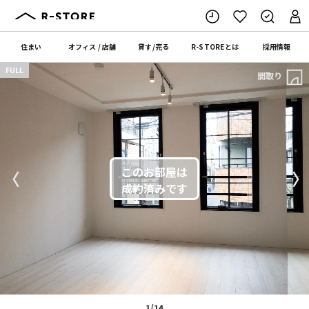
住まい
オフィス
/
店舗
貸す
/
売る
R-STORE
とは
採用情報
FULL
間取り
〈
〉
1/14