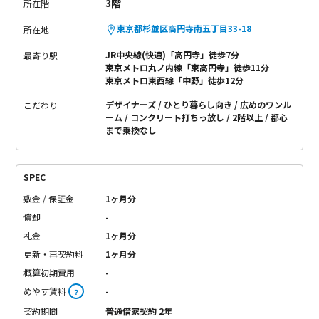
3階
所在階
東京都杉並区高円寺南五丁目33-18
所在地
JR中央線(快速)「高円寺」徒歩7分
最寄り駅
東京メトロ丸ノ内線「東高円寺」徒歩11分
東京メトロ東西線「中野」徒歩12分
デザイナーズ
ひとり暮らし向き
広めのワンル
こだわり
ーム
コンクリート打ちっ放し
2階以上
都心
まで乗換なし
SPEC
敷金 / 保証金
1ヶ月分
償却
-
礼金
1ヶ月分
更新・再契約料
1ヶ月分
概算初期費用
-
めやす賃料
-
？
契約期間
普通借家契約 2年