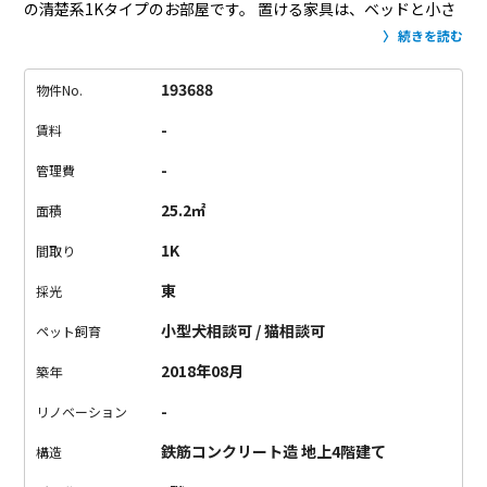
の清楚系1Kタイプのお部屋です。
置ける家具は、ベッドと小さ
めのテーブル、テレビ台ぐらいかな？という広さですが、
真っ
続きを読む
白なお部屋にはどんな家具でも合いそうです。
外食派の方に是
非オススメしたい、飲食店の多い街、高円寺。
誘惑が多いの
193688
物件No.
で、ついつい飲み過ぎてしまう日もあるかもしれませんが、
清
-
賃料
楚系美女のようなこのお部屋なら、眠る前も、朝起きてから
も、爽やかな時間を過ごすことができそうです。
眠る前のホッ
-
管理費
トミルク。朝、目覚めのホットミルク。
真っ白なお部屋には、
25.2㎡
面積
ホットミルクがよく似合う。
1K
間取り
東
採光
小型犬相談可 / 猫相談可
ペット飼育
2018年08月
築年
-
リノベーション
鉄筋コンクリート造 地上4階建て
構造