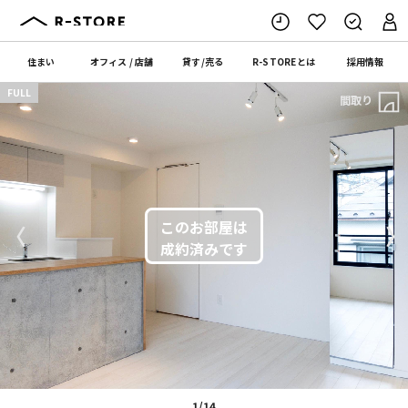
住まい
オフィス
/
店舗
貸す
/
売る
R-STORE
とは
採用情報
FULL
間取り
〈
〉
1/14