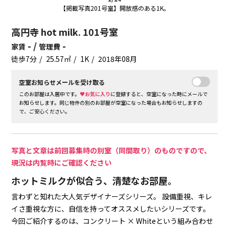
【掲載写真201号室】開放感のある1K。
高円寺 hot milk. 101号室
- /
-
家賃
管理費
徒歩7分
25.57㎡
1K
2018年08月
空室お知らせメールを受け取る
このお部屋は入居中です。
♥お気に入り
に登録すると、空室になった時にメールで
お知らせします。同じ物件の別のお部屋が空室になった場合もお知らせしますの
で、ご安心ください。
写真と文章は前回募集時の別室（同間取り）のものですので、
現況は内覧時にご確認ください
ホットミルクが似合う、清楚なお部屋。
言わずと知れた大人気デザイナーズシリーズ。
設備重視、キレ
イさ重視な方に、自信を持ってオススメしたいシリーズです。
今回ご紹介するのは、コンクリート × Whiteという組み合わせ