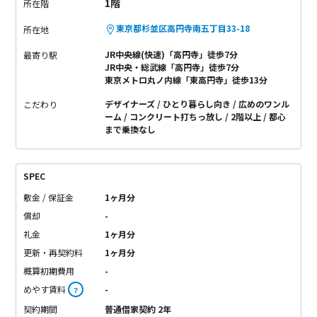
1階
所在階
東京都杉並区高円寺南五丁目33-18
所在地
JR中央線(快速)「高円寺」徒歩7分
最寄り駅
JR中央・総武線「高円寺」徒歩7分
東京メトロ丸ノ内線「東高円寺」徒歩13分
デザイナーズ
ひとり暮らし向き
広めのワンル
こだわり
ーム
コンクリート打ちっ放し
2階以上
都心
まで乗換なし
SPEC
敷金 / 保証金
1ヶ月分
償却
-
礼金
1ヶ月分
更新・再契約料
1ヶ月分
概算初期費用
-
めやす賃料
-
？
契約期間
普通借家契約 2年