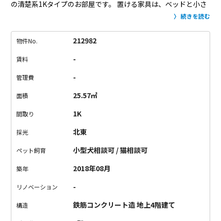
の清楚系1Kタイプのお部屋です。
置ける家具は、ベッドと小さ
めのテーブル、テレビ台ぐらいかな？という広さですが、
キッ
続きを読む
チン前のカウンターをテーブル代わりにすることも出来るの
で、生活はしやすいと思います！
外食派の方に是非オススメし
212982
物件No.
たい、飲食店の多い街、高円寺。
誘惑が多いので、ついつい飲
-
賃料
み過ぎてしまう日もあるかもしれませんが、
清楚系美女のよう
なこのお部屋なら、眠る前も、朝起きてからも
爽やかな時間を
-
管理費
過ごすことができそうです。
眠る前のホットミルク。朝、目覚
25.57㎡
面積
めのホットミルク。
真っ白なお部屋には、ホットミルクがよく
似合う。
1K
間取り
北東
採光
小型犬相談可 / 猫相談可
ペット飼育
2018年08月
築年
-
リノベーション
鉄筋コンクリート造 地上4階建て
構造