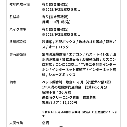
敷地内駐車場
有り(空き要確認)
※2025/9/2現在空き無し
駐輪場
有り(空き要確認)
月額 330円（税込）
バイク置場
有り(空き要確認)
※2025/9/2現在空き無し
共用部設備
鉄筋系 / 宅配ボックス / 敷地内ゴミ置場 / 都市ガ
ス / オートロック
専有部設備
室内洗濯機置場 / エアコン / バス・トイレ別 / 温
水洗浄便座 / 独立洗面所 / 浴室乾燥機 / ガスコン
ロ対応 / コンロ2口以上 / TVモニタ付きインター
ホン / インターネット接続可 / インターネット無
料 / シューズボックス
備考
ペット飼育時：敷金+1ヶ月（小型犬or猫1匹）
1年未満の短期解約違約金：総賃料1ヶ月分
解約予告：2ヶ月前
退去時クリーニング費用：借主負担
害虫バリア：16,500円
※賃料1.1ヶ月分の仲介手数料（税込）を別途頂戴いたしま
す
火災保険
必須