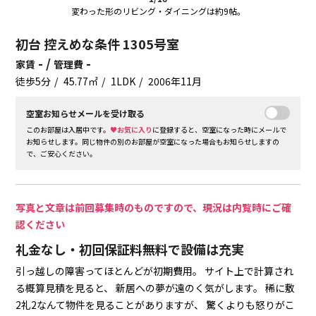
変わった形のリビング・ダイニングは約9帖。
初台 控えめな条件 1305号室
- /
-
家賃
管理費
徒歩5分
45.77㎡
1LDK
2006年11月
空室お知らせメールを受け取る
このお部屋は入居中です。
♥お気に入り
に登録すると、空室になった時にメールで
お知らせします。同じ物件の別のお部屋が空室になった場合もお知らせしますの
で、ご安心ください。
写真と文章は前回募集時のものですので、現況は内覧時にご確
認ください
礼金なし・初回保証料無料で設備は充実
引っ越しの障害ってほとんどが初期費用。
サイト上で計算され
る概算見積を見ると、
新居への夢が遠のく気がします。
稀に敷
2礼2なんて物件を見ることがありますが、
驚くよりも怒りがこ