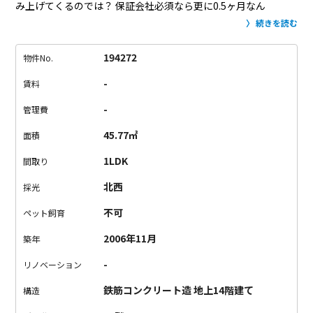
み上げてくるのでは？
保証会社必須なら更に0.5ヶ月なん
て。。。
この物件であれば礼金0の初回保証料も借主負担。
敷
続きを読む
金も1ヶ月なので初期費用のハードルは、
かなり低めに設定され
ています。
部屋はシンプルな内装ですが設備はかなり充実。
浴
194272
物件No.
室乾燥・追炊・ウォシュレットの
水回り3大設備がついてこの条
-
賃料
件はありがたい。
お部屋の価値って結局は金額。
費用に見合っ
た物件こそが一番なのではないでしょうか？
-
管理費
45.77㎡
面積
1LDK
間取り
北西
採光
不可
ペット飼育
2006年11月
築年
-
リノベーション
鉄筋コンクリート造 地上14階建て
構造