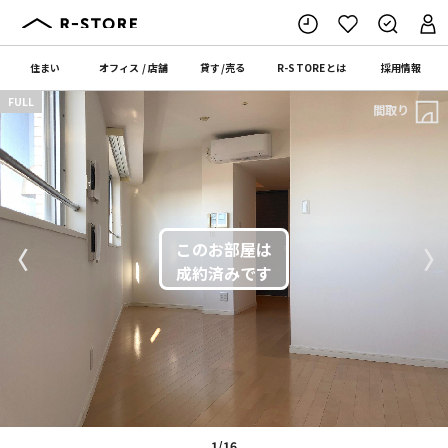
住まい
オフィス
/
店舗
貸す
/
売る
R-STORE
とは
採用情報
FULL
間取り
〈
〉
1/16