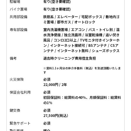
駐輪場
有り(空き要確認)
バイク置場
有り(空き要確認)
共用部設備
鉄筋系 / エレベーター / 宅配ボックス / 敷地内ゴ
ミ置場 / 都市ガス / オートロック
専有部設備
室内洗濯機置場 / エアコン / バス・トイレ別 / 温
水洗浄便座 / 独立洗面所 / 浴室乾燥機 / 追い焚き
風呂 / コンロ2口以上 / TVモニタ付きインターホ
ン / インターネット接続可 / BSアンテナ / CSア
ンテナ / インターネット無料 / シューズボックス
備考
退去時クリーニング費用借主負担
※賃料1.1ヶ月分の仲介手数料（税込）を別途頂戴いたしま
す
火災保険
必須
22,000円 / 2年
保証会社利用
必須
初回保証料：総賃料の40％、月額保証料：総賃料
の1％
鍵交換
必須
27,500円(税込）
緊急サポート
必須
取引態様
媒介