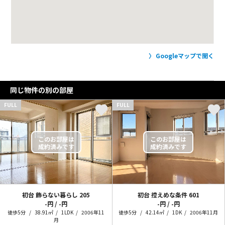
Googleマップで開く
同じ物件の別の部屋
FULL
FULL
初台 飾らない暮らし
205
初台 控えめな条件
601
-円 / -円
-円 / -円
徒歩5分
38.91㎡
1LDK
2006年11
徒歩5分
42.14㎡
1DK
2006年11月
月