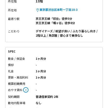
13階
所在階
東京都渋谷区本町一丁目10-3
所在地
京王京王線「初台」徒歩5分
最寄り駅
京王京王線「幡ヶ谷」徒歩8分
デザイナーズ
眺望が良い
ふたり暮らし向き
こだわり
2階以上
角部屋
都心まで乗換なし
SPEC
敷金 / 保証金
1ヶ月分
償却
-
礼金
1ヶ月分
更新・再契約料
1ヶ月分
概算初期費用
-
めやす賃料
-
？
契約期間
普通借家契約 2年
敷地内駐車場
なし