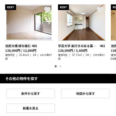
RENT
RENT
R
池尻大橋 緑を臨む
405
学芸大学 奥行きのある暮らし、余白ある収納
401
128,000円 / 12,000円
120,000円 / 3,000円
126
徒歩9分
21.81㎡
1R
2015年07
徒歩6分
37.72㎡
1R
1995年11
徒歩
月
月
06
その他の物件を探す
条件から探す
地図から探す
新着を見る