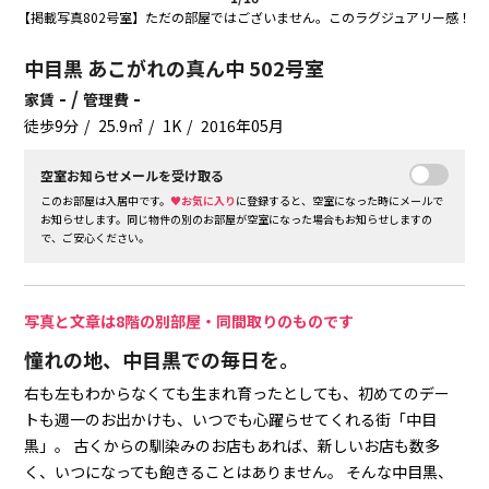
【掲載写真802号室】ただの部屋ではございません。このラグジュアリー感！
中目黒 あこがれの真ん中 502号室
- /
-
家賃
管理費
徒歩9分
25.9㎡
1K
2016年05月
空室お知らせメールを受け取る
このお部屋は入居中です。
♥お気に入り
に登録すると、空室になった時にメールで
お知らせします。同じ物件の別のお部屋が空室になった場合もお知らせしますの
で、ご安心ください。
写真と文章は8階の別部屋・同間取りのものです
憧れの地、中目黒での毎日を。
右も左もわからなくても生まれ育ったとしても、初めてのデー
トも週一のお出かけも、いつでも心躍らせてくれる街「中目
黒」。
古くからの馴染みのお店もあれば、新しいお店も数多
く、いつになっても飽きることはありません。
そんな中目黒、