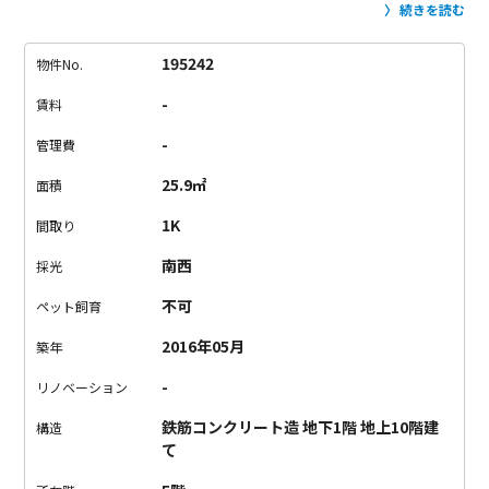
池尻大橋に向かって歩いている途中に、こちらのお部屋があり
続きを読む
ます。
駅からの道中には飲食店がずらり。
開拓してもしきれな
いほどの数です…！
スーパーやドンキも道中にあるので、生活
195242
物件No.
必需品には困らなさそうです。
お部屋はシンプルな1K。
です
-
賃料
が、ただの1Kではございません。
玄関ドアをくぐれば「わっ」
と声を上げてしまうこのデザイン。
暖かな無垢調フローリン
-
管理費
グ、心地よさを感じない人がいるでしょうか？
（いや、いませ
25.9㎡
面積
ん。）
床はもちろん、あらゆる扉まで木のぬくもりを再現。
触
れるだけで心が安らぎます。
天井の間接照明もラグジュアリー
1K
間取り
な雰囲気に一役。
一人暮らしのお部屋でこの雰囲気、なかなか
南西
採光
ないんです…
収納は部屋にある小さなスペースと、廊下にちゃ
んとしたクローゼットがあります。
廊下か…と思われるかもし
不可
ペット飼育
れませんが、許してくださいね。
この立地、このデザイン…
本
2016年05月
築年
当に羨ましい！
お値段はやっぱり人気エリア、といったところ
でしょうか。
でもやっぱり相応の価値のある場所だと思うんで
-
リノベーション
す。
ここに住めば、あなたもCITY BOY&GIRL。
ぜひ憧れのナカ
鉄筋コンクリート造 地下1階 地上10階建
メライフを。
構造
て