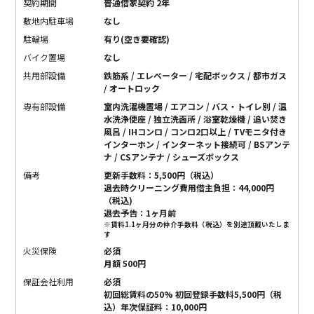
契約期間
普通借家契約 2年
敷地内駐車場
なし
駐輪場
有り(空き要確認)
バイク置場
なし
共用部設備
鉄筋系 / エレベーター / 宅配ボックス / 都市ガス
/ オートロック
専有部設備
室内洗濯機置場 / エアコン / バス・トイレ別 / 温
水洗浄便座 / 独立洗面所 / 浴室乾燥機 / 追い焚き
風呂 / IHコンロ / コンロ2口以上 / TVモニタ付き
インターホン / インターネット接続可 / BSアンテ
ナ / CSアンテナ / シューズボックス
備考
更新手数料：5,500円（税込）
退去時クリーニング費用借主負担：44,000円
（税込)
退去予告：1ヶ月前
※賃料1.1ヶ月分の仲介手数料（税込）を別途頂戴いたしま
す
火災保険
必須
月額 500円
保証会社利用
必須
初回総賃料の50% 初回登録手数料5,500円（税
込）年次保証料：10,000円