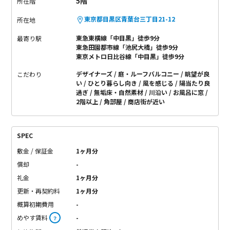
5階
所在階
東京都目黒区青葉台三丁目21-12
所在地
東急東横線「中目黒」徒歩9分
最寄り駅
東急田園都市線「池尻大橋」徒歩9分
東京メトロ日比谷線「中目黒」徒歩9分
デザイナーズ
庭・ルーフバルコニー
眺望が良
こだわり
い
ひとり暮らし向き
風を感じる
陽当たり良
過ぎ
無垢床・自然素材
川沿い
お風呂に窓
2階以上
角部屋
商店街が近い
SPEC
敷金 / 保証金
1ヶ月分
償却
-
礼金
1ヶ月分
更新・再契約料
1ヶ月分
概算初期費用
-
めやす賃料
-
？