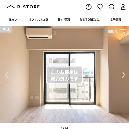
住まい
オフィス
/
店舗
貸す
/
売る
R-STORE
とは
採用情報
FULL
間取り
〈
〉
1/16