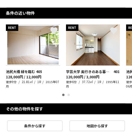
条件の近い物件
RENT
RENT
R
池尻大橋 緑を臨む
405
学芸大学 奥行きのある暮らし、余白ある収納
401
128,000円 / 12,000円
120,000円 / 3,000円
126
徒歩9分
21.81㎡
1R
2015年07
徒歩6分
37.72㎡
1R
1995年11
徒歩
月
月
06
その他の物件を探す
条件から探す
地図から探す