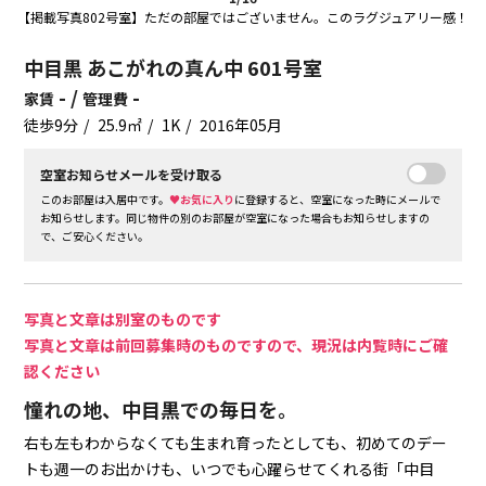
【掲載写真802号室】ただの部屋ではございません。このラグジュアリー感！
中目黒 あこがれの真ん中 601号室
- /
-
家賃
管理費
徒歩9分
25.9㎡
1K
2016年05月
空室お知らせメールを受け取る
このお部屋は入居中です。
♥お気に入り
に登録すると、空室になった時にメールで
お知らせします。同じ物件の別のお部屋が空室になった場合もお知らせしますの
で、ご安心ください。
写真と文章は別室のものです
写真と文章は前回募集時のものですので、現況は内覧時にご確
認ください
憧れの地、中目黒での毎日を。
右も左もわからなくても生まれ育ったとしても、初めてのデー
トも週一のお出かけも、いつでも心躍らせてくれる街「中目