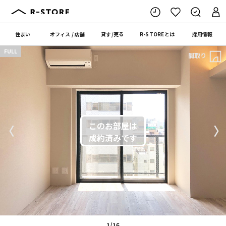
住まい
オフィス
/
店舗
貸す
/
売る
R-STORE
とは
採用情報
FULL
間取り
〈
〉
1/16