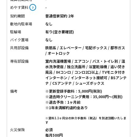
めやす賃料
-
？
契約期間
普通借家契約 2年
敷地内駐車場
なし
駐輪場
有り(空き要確認)
バイク置場
なし
共用部設備
鉄筋系 / エレベーター / 宅配ボックス / 都市ガス
/ オートロック
専有部設備
室内洗濯機置場 / エアコン / バス・トイレ別 / 温
水洗浄便座 / 独立洗面所 / 浴室乾燥機 / 追い焚き
風呂 / IHコンロ / コンロ2口以上 / TVモニタ付き
インターホン / インターネット接続可 / BSアンテ
ナ / CSアンテナ / シューズボックス
備考
※更新登録手数料：5,000円(税別)
※退去時クリーニング費用：35,000円〜(税別)
※退去予告：1ヶ月前
※1年未満解約違約金あり
※賃料1.1ヶ月分の仲介手数料（税込）を別途頂戴いたしま
す
火災保険
必須
毎月500円