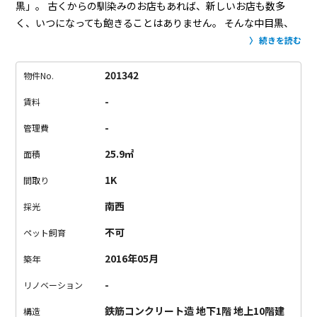
黒」。
古くからの馴染みのお店もあれば、新しいお店も数多
く、いつになっても飽きることはありません。
そんな中目黒、
池尻大橋に向かって歩いている途中に、こちらのお部屋があり
続きを読む
ます。
駅からの道中には飲食店がずらり。
開拓してもしきれな
いほどの数です…！
スーパーやドンキも道中にあるので、生活
201342
物件No.
必需品には困らなさそうです。
お部屋はシンプルな1K。
です
-
賃料
が、ただの1Kではございません。
玄関ドアをくぐれば「わっ」
と声を上げてしまうこのデザイン。
暖かな無垢調フローリン
-
管理費
グ、心地よさを感じない人がいるでしょうか？
（いや、いませ
25.9㎡
面積
ん。）
床はもちろん、あらゆる扉まで木のぬくもりを再現。
触
れるだけで心が安らぎます。
天井の間接照明もラグジュアリー
1K
間取り
な雰囲気に一役。
一人暮らしのお部屋でこの雰囲気、なかなか
南西
採光
ないんです…
収納は部屋にある小さなスペースと、廊下にちゃ
んとしたクローゼットがあります。
廊下か…と思われるかもし
不可
ペット飼育
れませんが、許してくださいね。
この立地、このデザイン…
本
2016年05月
築年
当に羨ましい！
お値段はやっぱり人気エリア、といったところ
でしょうか。
でもやっぱり相応の価値のある場所だと思うんで
-
リノベーション
す。
ここに住めば、あなたもCITY BOY&GIRL。
ぜひ憧れのナカ
鉄筋コンクリート造 地下1階 地上10階建
メライフを。
構造