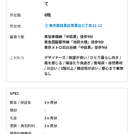
て
6階
所在階
東京都目黒区青葉台三丁目21-12
所在地
東急東横線「中目黒」徒歩9分
最寄り駅
東急田園都市線「池尻大橋」徒歩9分
東京メトロ日比谷線「中目黒」徒歩9分
デザイナーズ
眺望が良い
ひとり暮らし向き
こだわり
風を感じる
陽当たり良過ぎ
無垢床・自然素材
川沿い
2階以上
商店街が近い
都心まで乗換
なし
SPEC
敷金 / 保証金
1ヶ月分
償却
-
礼金
1ヶ月分
更新・再契約料
1ヶ月分
概算初期費用
-