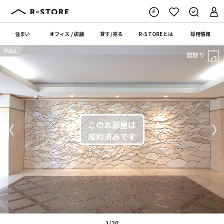
住まい
オフィス
/
店舗
貸す
/
売る
R-STORE
とは
採用情報
FULL
間取り
〈
〉
1/20