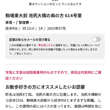
実はマンションのエントランスなんです
駒場東大前 池尻大橋の奥の方 614号室
- /
-
家賃
管理費
徒歩9分
39.22㎡
1K
2003年07月
空室お知らせメールを受け取る
このお部屋は入居中です。
♥お気に入り
に登録すると、空室になった時にメールで
お知らせします。同じ物件の別のお部屋が空室になった場合もお知らせしますの
で、ご安心ください。
写真と文章は前回募集時のものですので、現況は内覧時にご確
認ください
お散歩好きの方にオススメしたいお部屋
町名は池尻4丁目。
池尻の奥の方に位置します。
池尻大橋駅か
ら徒歩15分、駒場東大前駅から徒歩9分とまずまずな距離。
し
かし、この建物の前にはバスが走ってます。
昼間は時間を気に