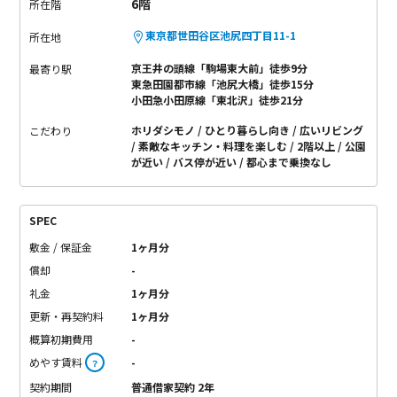
6階
所在階
東京都世田谷区池尻四丁目11-1
所在地
京王井の頭線「駒場東大前」徒歩9分
最寄り駅
東急田園都市線「池尻大橋」徒歩15分
小田急小田原線「東北沢」徒歩21分
ホリダシモノ
ひとり暮らし向き
広いリビング
こだわり
素敵なキッチン・料理を楽しむ
2階以上
公園
が近い
バス停が近い
都心まで乗換なし
SPEC
敷金 / 保証金
1ヶ月分
償却
-
礼金
1ヶ月分
更新・再契約料
1ヶ月分
概算初期費用
-
めやす賃料
-
？
契約期間
普通借家契約 2年