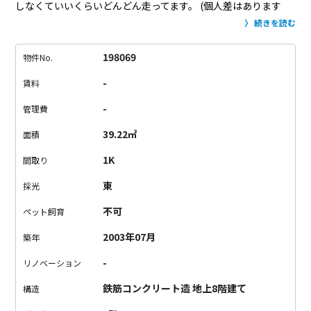
しなくていいくらいどんどん走ってます。
(個人差はあります
が。)
渋谷まで乗車時間約8分。
バス停まで1分。
これは便利で
続きを読む
す。
そんな場所の大きなマンションが今回のお部屋。
1Kの間取
りです。
12.4帖のリビングダイニングはゆったりサイズで家具
198069
物件No.
の配置も自由自在。
キッチンは2口コンロで魚焼きグリルまであ
-
賃料
ります。
お料理好きの方はもちろん、
今までお料理はあまりし
てこなかった方もこのお部屋で暮らせば捗ること間違いなし。
-
管理費
39.22㎡
面積
1K
間取り
東
採光
不可
ペット飼育
2003年07月
築年
-
リノベーション
鉄筋コンクリート造 地上8階建て
構造