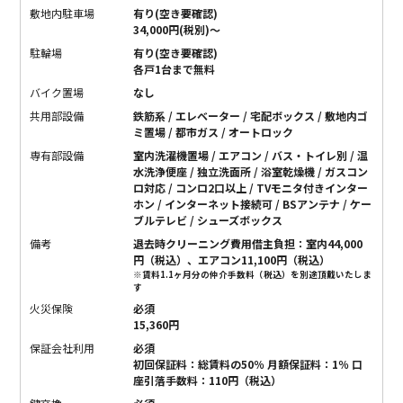
敷地内駐車場
有り(空き要確認)
34,000円(税別)〜
駐輪場
有り(空き要確認)
各戸1台まで無料
バイク置場
なし
共用部設備
鉄筋系 / エレベーター / 宅配ボックス / 敷地内ゴ
ミ置場 / 都市ガス / オートロック
専有部設備
室内洗濯機置場 / エアコン / バス・トイレ別 / 温
水洗浄便座 / 独立洗面所 / 浴室乾燥機 / ガスコン
ロ対応 / コンロ2口以上 / TVモニタ付きインター
ホン / インターネット接続可 / BSアンテナ / ケー
ブルテレビ / シューズボックス
備考
退去時クリーニング費用借主負担：室内44,000
円（税込）、エアコン11,100円（税込）
※賃料1.1ヶ月分の仲介手数料（税込）を別途頂戴いたしま
す
火災保険
必須
15,360円
保証会社利用
必須
初回保証料：総賃料の50％ 月額保証料：1％ 口
座引落手数料：110円（税込）