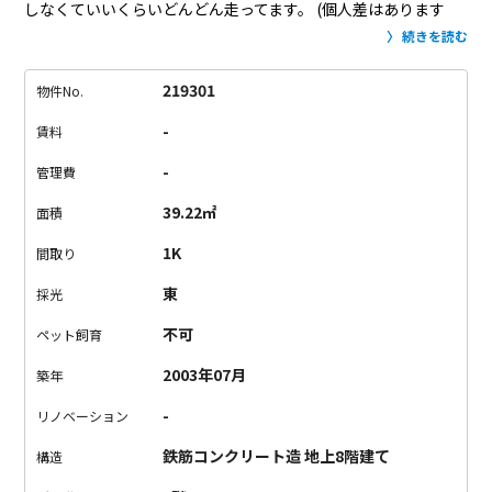
しなくていいくらいどんどん走ってます。
(個人差はあります
が。)
渋谷まで乗車時間約8分。
バス停まで1分。
これは便利で
続きを読む
す。
そんな場所の大きなマンションが今回のお部屋。
1Kの間取
りです。
12.4帖のリビングダイニングはゆったりサイズで家具
219301
物件No.
の配置も自由自在。
キッチンは2口コンロで魚焼きグリルまであ
-
賃料
ります。
お料理好きの方はもちろん、
今までお料理はあまりし
てこなかった方もこのお部屋で暮らせば捗ること間違いなし。
-
管理費
39.22㎡
面積
1K
間取り
東
採光
不可
ペット飼育
2003年07月
築年
-
リノベーション
鉄筋コンクリート造 地上8階建て
構造