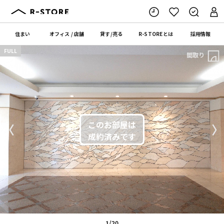
住まい
オフィス
/
店舗
貸す
/
売る
R-STORE
とは
採用情報
FULL
間取り
〈
〉
1/20