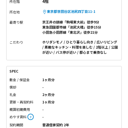
4階
所在階
東京都世田谷区池尻四丁目11-1
所在地
京王井の頭線「駒場東大前」徒歩9分
最寄り駅
東急田園都市線「池尻大橋」徒歩15分
小田急小田原線「東北沢」徒歩21分
ホリダシモノ
ひとり暮らし向き
広いリビング
こだわり
素敵なキッチン・料理を楽しむ
2階以上
公園
が近い
バス停が近い
都心まで乗換なし
SPEC
敷金 / 保証金
1ヶ月分
償却
-
礼金
2ヶ月分
更新・再契約料
1ヶ月分
概算初期費用
-
めやす賃料
-
？
契約期間
普通借家契約 2年