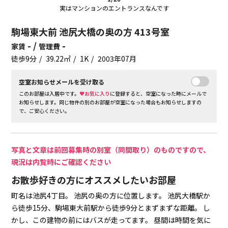
実はマンションのエントランスなんです
駒場東大前 池尻大橋の奥の方 413号室
- /
-
家賃
管理費
徒歩9分
39.22㎡
1K
2003年07月
空室お知らせメールを受け取る
このお部屋は入居中です。
♥お気に入り
に登録すると、空室になった時にメールで
お知らせします。同じ物件の別のお部屋が空室になった場合もお知らせしますの
で、ご安心ください。
写真と文章は前回募集時の別室（同間取り）のものですので、
現況は内覧時にご確認ください
お散歩好きの方にオススメしたいお部屋
町名は池尻4丁目。
池尻の奥の方に位置します。
池尻大橋駅か
ら徒歩15分、駒場東大前駅から徒歩9分とまずまずな距離。
し
かし、この建物の前にはバスが走ってます。
昼間は時間を気に