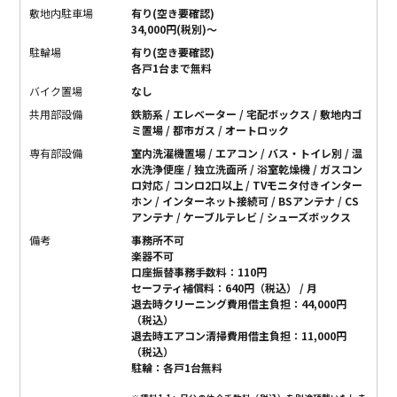
敷地内駐車場
有り(空き要確認)
34,000円(税別)〜
駐輪場
有り(空き要確認)
各戸1台まで無料
バイク置場
なし
共用部設備
鉄筋系 / エレベーター / 宅配ボックス / 敷地内ゴ
ミ置場 / 都市ガス / オートロック
専有部設備
室内洗濯機置場 / エアコン / バス・トイレ別 / 温
水洗浄便座 / 独立洗面所 / 浴室乾燥機 / ガスコン
ロ対応 / コンロ2口以上 / TVモニタ付きインター
ホン / インターネット接続可 / BSアンテナ / CS
アンテナ / ケーブルテレビ / シューズボックス
備考
事務所不可
楽器不可
口座振替事務手数料：110円
セーフティ補償料：640円（税込） / 月
退去時クリーニング費用借主負担：44,000円
（税込）
退去時エアコン清掃費用借主負担：11,000円
（税込）
駐輪：各戸1台無料