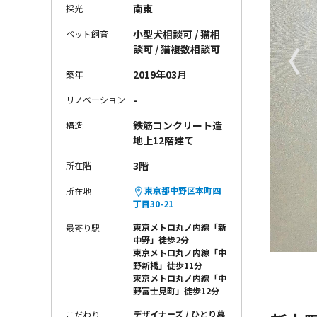
南東
採光
小型犬相談可 / 猫相
ペット飼育
〈
談可 / 猫複数相談可
2019年03月
築年
-
リノベーション
鉄筋コンクリート造
構造
地上12階建て
3階
所在階
東京都中野区本町四
所在地
丁目30-21
東京メトロ丸ノ内線「新
最寄り駅
中野」徒歩2分
東京メトロ丸ノ内線「中
野新橋」徒歩11分
東京メトロ丸ノ内線「中
野富士見町」徒歩12分
デザイナーズ
ひとり暮
こだわり