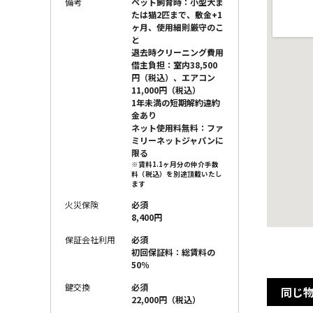
備考
ペット飼育時：小型犬ま
たは猫2匹まで、敷金+1
ヶ月、使用細則厳守のこ
と
退去時クリーニング費用
借主負担：室内38,500
円（税込）、エアコン
11,000円（税込）
1年未満の短期解約違約
金あり
ネット使用料無料：ファ
ミリーネットジャパンに
限る
※賃料1.1ヶ月分の仲介手数
料（税込）を別途頂戴いたし
ます
火災保険
必須
8,400円
保証会社利用
必須
初回保証料：総賃料の
50％
鍵交換
必須
同じ
22,000円（税込）