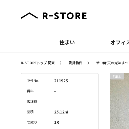
住まい
オフィ
R-STOREトップ 関東
賃貸物件
新中野 天の光はすべて
FULL
211925
物件No.
-
賃料
-
管理費
25.12㎡
面積
1R
間取り