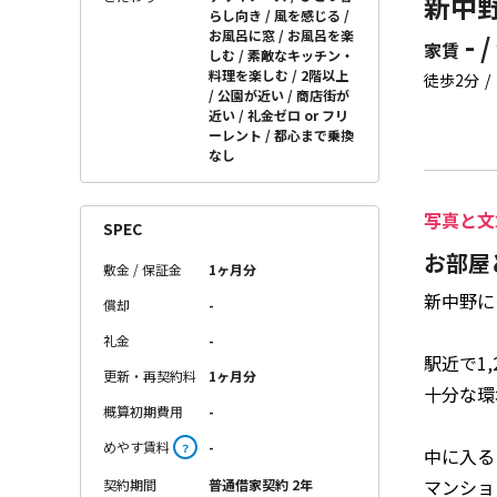
新中野
らし向き
風を感じる
お風呂に窓
お風呂を楽
- /
家賃
しむ
素敵なキッチン・
料理を楽しむ
2階以上
徒歩2分
公園が近い
商店街が
近い
礼金ゼロ or フリ
ーレント
都心まで乗換
なし
写真と文
SPEC
お部屋
敷金 / 保証金
1ヶ月分
新中野に
償却
-
礼金
-
駅近で1
更新・再契約料
1ヶ月分
十分な環
概算初期費用
-
めやす賃料
-
？
中に入る
マンショ
契約期間
普通借家契約 2年