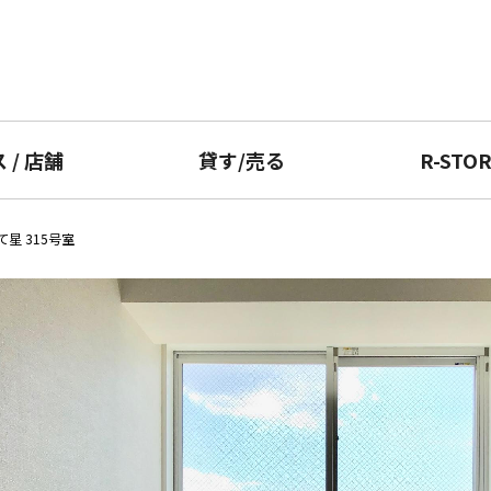
ス
/
店舗
貸す
/
売る
R-STO
星 315号室