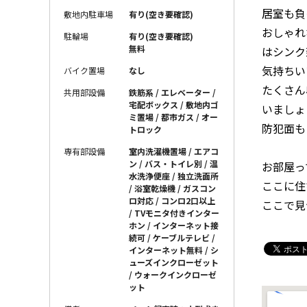
居室も負
敷地内駐車場
有り(空き要確認)
おしゃれ
駐輪場
有り(空き要確認)
無料
はシンク
気持ちい
バイク置場
なし
たくさん
共用部設備
鉄筋系 / エレベーター /
宅配ボックス / 敷地内ゴ
いましょ
ミ置場 / 都市ガス / オー
防犯面も
トロック
専有部設備
室内洗濯機置場 / エアコ
ン / バス・トイレ別 / 温
お部屋っ
水洗浄便座 / 独立洗面所
ここに住
/ 浴室乾燥機 / ガスコン
ロ対応 / コンロ2口以上
ここで見
/ TVモニタ付きインター
ホン / インターネット接
続可 / ケーブルテレビ /
インターネット無料 / シ
ューズインクローゼット
/ ウォークインクローゼ
ット