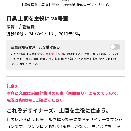
【掲載写真3A号室】窓からの光が印象的なデザイナーズ。
目黒 土間を主役に 2A号室
- /
-
家賃
管理費
徒歩10分
24.77㎡
1R
2019年06月
空室お知らせメールを受け取る
このお部屋は入居中です。
♥お気に入り
に登録すると、空室になった時にメールで
お知らせします。同じ物件の別のお部屋が空室になった場合もお知らせしますの
で、ご安心ください。
礼金0
写真と文章は前回募集時の別室（同間取り）のものですので、
現況は内覧時にご確認ください
これぞデザイナーズ。土間を主役に住まう。
目黒駅から徒歩10分。
坂を降った先にあるデザイナーズマンシ
ョンです。
ワンフロアあたり4部屋しかなく、早い者勝ち。
そ