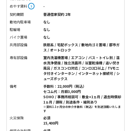
めやす賃料
-
？
契約期間
普通借家契約 2年
敷地内駐車場
なし
駐輪場
なし
バイク置場
なし
共用部設備
鉄筋系 / 宅配ボックス / 敷地内ゴミ置場 / 都市ガ
ス / オートロック
専有部設備
室内洗濯機置場 / エアコン / バス・トイレ別 / 温
水洗浄便座 / 独立洗面所 / 浴室乾燥機 / 追い焚き
風呂 / ガスコンロ対応 / コンロ2口以上 / TVモニ
タ付きインターホン / インターネット接続可 / シ
ューズボックス
備考
手数料：22,000円（税込）
セコム代：月額3,000円
SOHO / 事務所相談可：敷金+1ヵ月 / 退去時償却
1ヵ月 / 課税 / 別途条件・細則あり
※賃料1.1ヶ月分の仲介手数料（税込）を別途頂戴いたしま
す
火災保険
必須
15,400円
保証会社利用
必須