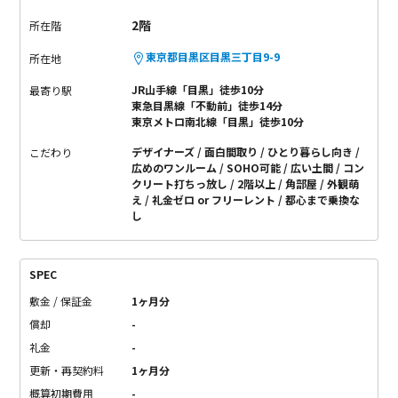
2階
所在階
東京都目黒区目黒三丁目9-9
所在地
JR山手線「目黒」徒歩10分
最寄り駅
東急目黒線「不動前」徒歩14分
東京メトロ南北線「目黒」徒歩10分
デザイナーズ
面白間取り
ひとり暮らし向き
こだわり
広めのワンルーム
SOHO可能
広い土間
コン
クリート打ちっ放し
2階以上
角部屋
外観萌
え
礼金ゼロ or フリーレント
都心まで乗換な
し
SPEC
敷金 / 保証金
1ヶ月分
償却
-
礼金
-
更新・再契約料
1ヶ月分
概算初期費用
-