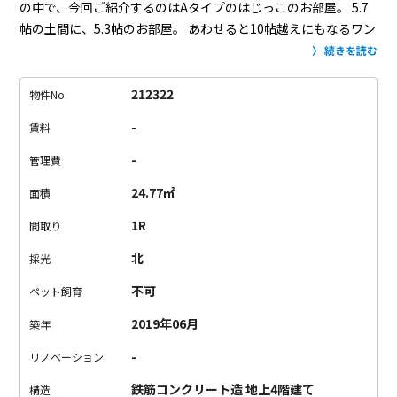
の中で、今回ご紹介するのはAタイプのはじっこのお部屋。
5.7
帖の土間に、5.3帖のお部屋。
あわせると10帖越えにもなるワン
ルームタイプです。
クローゼットはオープンで、キッチンは土
続きを読む
間部分に。
収納は少なめで隠れないので、出来たらミニマリス
トの方に住んで頂きたい。
窓が大きく、黒枠の十字が印象的。
212322
物件No.
この窓際にベッドを置いて寛ぎたいですね。
マイナスポイント
-
賃料
として、
・エレベーターがありません。
・バルコニーがないの
で、浴室乾燥です。
以上、どれも簡単に解決出来そうな点なの
-
管理費
で、目黒でデザイナーズをお探しの方はぜひ。
お好きな部屋は
24.77㎡
面積
早い者勝ちですよ！
1R
間取り
北
採光
不可
ペット飼育
2019年06月
築年
-
リノベーション
鉄筋コンクリート造 地上4階建て
構造