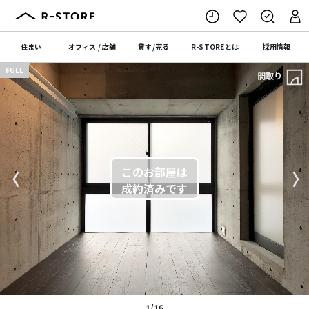
住まい
オフィス
/
店舗
貸す
/
売る
R-STORE
とは
採用情報
FULL
間取り
〈
〉
1/16