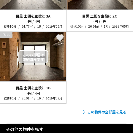
目黒 土間を主役に
3A
目黒 土間を主役に
2C
-円 / -円
-円 / -円
徒歩10分
24.77㎡
1R
2019年06月
徒歩10分
26.64㎡
1R
2019年05月
FULL
目黒 土間を主役に
1B
-円 / -円
徒歩10分
26.01㎡
1R
2019年07月
この物件の全部屋を見る
その他の物件を探す