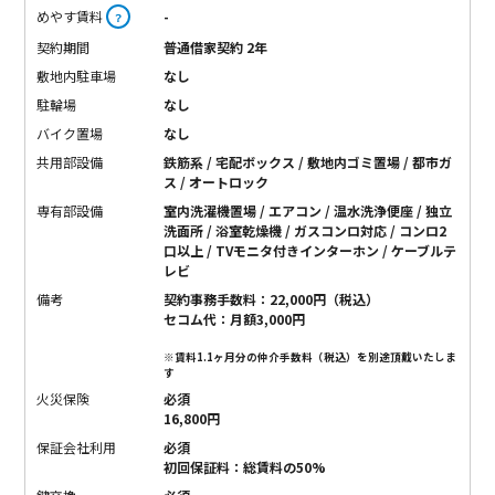
めやす賃料
-
？
契約期間
普通借家契約 2年
敷地内駐車場
なし
駐輪場
なし
バイク置場
なし
共用部設備
鉄筋系 / 宅配ボックス / 敷地内ゴミ置場 / 都市ガ
ス / オートロック
専有部設備
室内洗濯機置場 / エアコン / 温水洗浄便座 / 独立
洗面所 / 浴室乾燥機 / ガスコンロ対応 / コンロ2
口以上 / TVモニタ付きインターホン / ケーブルテ
レビ
備考
契約事務手数料：22,000円（税込）
セコム代：月額3,000円
※賃料1.1ヶ月分の仲介手数料（税込）を別途頂戴いたしま
す
火災保険
必須
16,800円
保証会社利用
必須
初回保証料：総賃料の50%