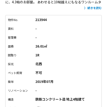
に、4.3帖のお部屋。
あわせると10帖越えにもなるワンルームタ
イプです。
共用階段部分に隣接しているので、アーチ状ににな
続きを読む
った壁が印象的。
ここに何を置くか、少し考えそうです。
クロ
ーゼットはオープンで、キッチンは土間部分に。
収納は少なめ
213944
物件No.
で隠れないので、出来たらミニマリストの方に住んで頂きた
-
賃料
い。
窓が大きく、黒枠の十字が印象的。
この窓際にベッドを置
いて寛ぎたいですね。
マイナスポイントとして、
・エレベータ
-
管理費
ーがありません。
・バルコニーがないので、浴室乾燥です。
以
26.01㎡
面積
上、どれも簡単に解決出来そうな点なので、目黒でデザイナー
ズをお探しの方はぜひ。
お好きな部屋は早い者勝ちですよ！
1R
間取り
北西
採光
不可
ペット飼育
2019年07月
築年
-
リノベーション
鉄筋コンクリート造 地上4階建て
構造