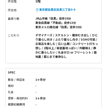
1階
所在階
東京都目黒区目黒三丁目9-9
所在地
JR山手線「目黒」徒歩10分
最寄り駅
東急目黒線「不動前」徒歩13分
東京メトロ南北線「目黒」徒歩10分
デザイナーズ
スケルトン・躯体むき出し
ひと
こだわり
り暮らし向き
ふたり暮らし向き
SOHO可能
お風呂を楽しむ
広い土間
コンクリート打ちっ
放し
2階以上
秘密基地っぽい
外観萌え
静
かに暮らしたい
礼金ゼロ or フリーレント
路
地裏
都心まで乗換なし
SPEC
敷金 / 保証金
1ヶ月分
償却
-
礼金
-
更新・再契約料
1ヶ月分
概算初期費用
-