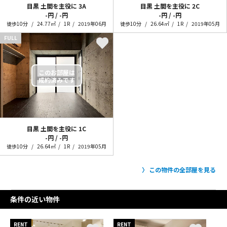
目黒 土間を主役に
3A
目黒 土間を主役に
2C
-円 / -円
-円 / -円
徒歩10分
24.77㎡
1R
2019年06月
徒歩10分
26.64㎡
1R
2019年05月
FULL
目黒 土間を主役に
1C
-円 / -円
徒歩10分
26.64㎡
1R
2019年05月
この物件の全部屋を見る
条件の近い物件
RENT
RENT