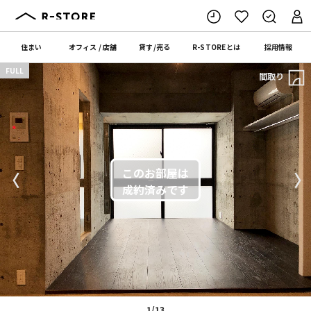
住まい
オフィス
/
店舗
貸す
/
売る
R-STORE
とは
採用情報
FULL
間取り
〈
〉
1/13