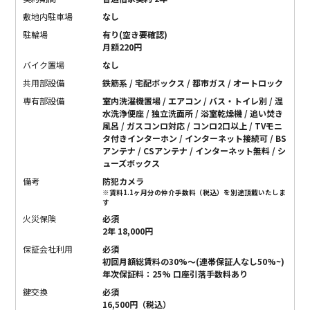
敷地内駐車場
なし
駐輪場
有り(空き要確認)
月額220円
バイク置場
なし
共用部設備
鉄筋系 / 宅配ボックス / 都市ガス / オートロック
専有部設備
室内洗濯機置場 / エアコン / バス・トイレ別 / 温
水洗浄便座 / 独立洗面所 / 浴室乾燥機 / 追い焚き
風呂 / ガスコンロ対応 / コンロ2口以上 / TVモニ
タ付きインターホン / インターネット接続可 / BS
アンテナ / CSアンテナ / インターネット無料 / シ
ューズボックス
備考
防犯カメラ
※賃料1.1ヶ月分の仲介手数料（税込）を別途頂戴いたしま
す
火災保険
必須
2年 18,000円
保証会社利用
必須
初回月額総賃料の30%〜(連帯保証人なし50%~)
年次保証料：25% 口座引落手数料あり
鍵交換
必須
16,500円（税込）