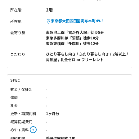
2階
所在階
東京都大田区田園調布本町49-3
所在地
東急池上線「雪が谷大塚」徒歩5分
最寄り駅
東急多摩川線「沼部」徒歩10分
東急東横線「多摩川」徒歩12分
ひとり暮らし向き
ふたり暮らし向き
2階以上
こだわり
角部屋
礼金ゼロ or フリーレント
SPEC
敷金 / 保証金
-
償却
-
礼金
-
更新・再契約料
1ヶ月分
概算初期費用
-
めやす賃料
-
？
契約期間
普通借家契約 2年