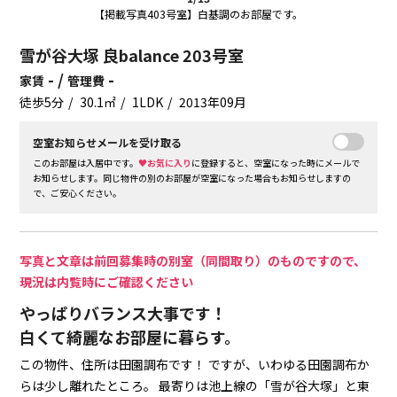
【掲載写真403号室】白基調のお部屋です。
雪が谷大塚 良balance 203号室
- /
-
家賃
管理費
徒歩5分
30.1㎡
1LDK
2013年09月
空室お知らせメールを受け取る
このお部屋は入居中です。
♥お気に入り
に登録すると、空室になった時にメールで
お知らせします。同じ物件の別のお部屋が空室になった場合もお知らせしますの
で、ご安心ください。
写真と文章は前回募集時の別室（同間取り）のものですので、
現況は内覧時にご確認ください
やっぱりバランス大事です！
白くて綺麗なお部屋に暮らす。
この物件、住所は田園調布です！
ですが、いわゆる田園調布か
らは少し離れたところ。
最寄りは池上線の「雪が谷大塚」と東