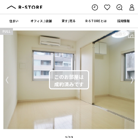
住まい
オフィス
/
店舗
貸す
/
売る
R-STORE
とは
採用情報
FULL
間取り
〈
〉
1/13