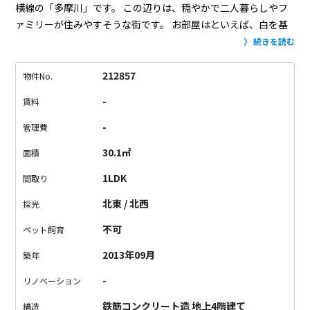
横線の「多摩川」です。
この辺りは、穏やかで二人暮らしやフ
ァミリーが住みやすそうな街です。
お部屋はといえば、白を基
調とした綺麗なお部屋。
てゆーか、ここ、ちょうどいいっ！！
続きを読む
水回りの配置がうまいからか、平米数より広く感じます！
寝室
をコンパクト目で、リビング広めの作り。
4階立ての4階角部屋
212857
物件No.
です！
清潔感もあるし、無料のインターネットもついて、オー
-
賃料
トロックだし、初めての二人暮らしにぴったりです。
バランス
いいので、オススメです！
ただバルコニーは無いのでご注意。
-
管理費
30.1㎡
面積
1LDK
間取り
北東 / 北西
採光
不可
ペット飼育
2013年09月
築年
-
リノベーション
鉄筋コンクリート造 地上4階建て
構造