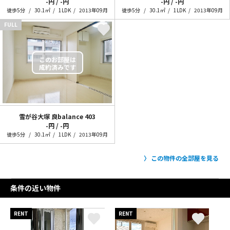
-円 / -円
-円 / -円
徒歩5分
30.1㎡
1LDK
2013年09月
徒歩5分
30.1㎡
1LDK
2013年09月
FULL
雪が谷大塚 良balance
403
-円 / -円
徒歩5分
30.1㎡
1LDK
2013年09月
この物件の全部屋を見る
条件の近い物件
RENT
RENT