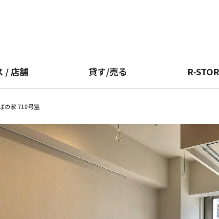
ス
/
店舗
貸す
/
売る
R-STO
の家 710号室