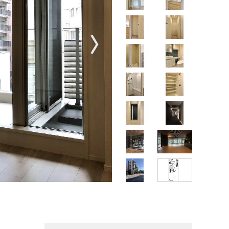
〉
【掲載写真406号室】一番奥にベ