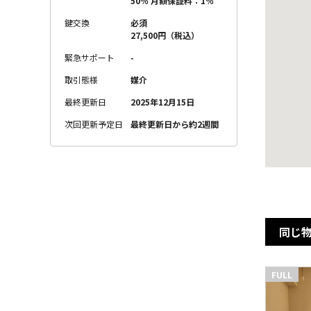
50％ 月額保証料：1％
鍵交換
必須
27,500円（税込）
緊急サポート
-
取引態様
媒介
最終更新日
2025年12月15日
次回更新予定日
最終更新日から約2週間
同じ
FULL