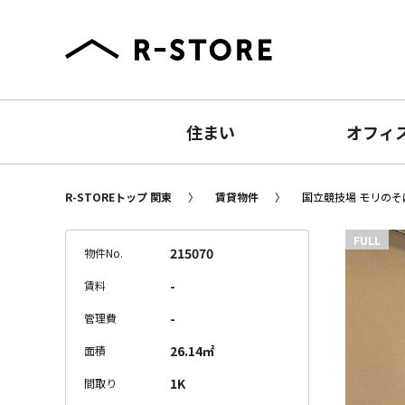
住まい
オフィ
R-STOREトップ 関東
賃貸物件
国立競技場 モリのそば
FULL
215070
物件No.
-
賃料
-
管理費
26.14㎡
面積
1K
間取り