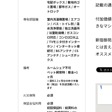
宅配ボックス / 敷地内ゴ
記載の通
ミ置場 / 都市ガス / オー
トロック
付加価値
専有部設備
室内洗濯機置場 / エアコ
ン / バス・トイレ別 / 温
きなマシ
水洗浄便座 / 独立洗面所
/ 浴室乾燥機 / ガスコン
ロ対応 / コンロ2口以上
新宿御苑
/ TVモニタ付きインター
とは言え
ホン / インターネット接
続可 / BSアンテナ / CS
オススメ
アンテナ / シューズボッ
クス
備考
ルームシェア不可
ペット飼育時：敷金+1
ヶ月
※賃料1.1ヶ月分の仲介手数
料（税込）を別途頂戴いたし
ます
火災保険
必須
保証会社利用
必須
初回保証料：総賃料の