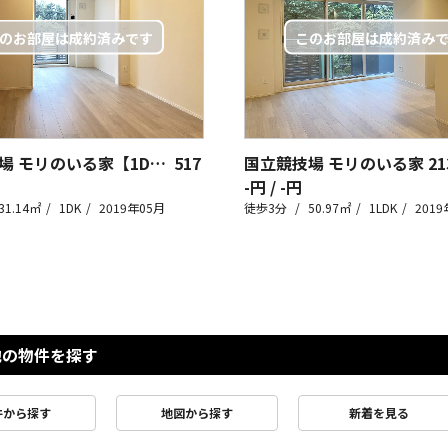
国立競技場 モリのいる家【1DK】
517
国立競技場 モリのいる家
21
-円 / -円
31.14㎡
1DK
2019年05月
徒歩3分
50.97㎡
1LDK
2019
他の物件を探す
件から探す
地図から探す
新着を見る