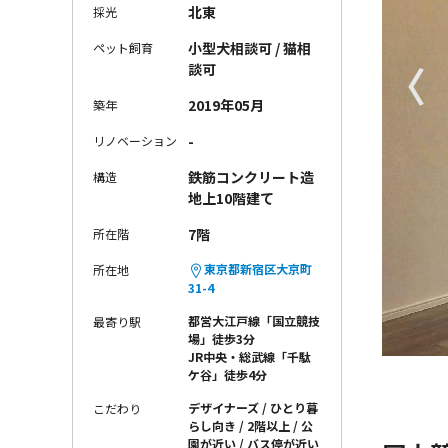
北東
採光
小型犬相談可 / 猫相
ペット飼育
〈
談可
2019年05月
築年
-
リノベーション
鉄筋コンクリート造
構造
地上10階建て
7階
所在階
東京都新宿区大京町
所在地
31-4
都営大江戸線「国立競技
最寄り駅
場」徒歩3分
JR中央・総武線「千駄
ケ谷」徒歩4分
デザイナーズ
ひとり暮
こだわり
らし向き
2階以上
公
園が近い
バス停が近い