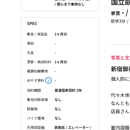
国立競
都心まで乗換なし
- /
家賃
徒歩3分
SPEC
敷金 / 保証金
1ヶ月分
償却
-
礼金
-
写真と文
更新・再契約料
1ヶ月分
新宿御
概算初期費用
-
個人的に
めやす賃料
-
？
契約期間
普通借家契約 2年
代々木体
敷地内駐車場
なし
なんとも
駐輪場
なし
店員さん
バイク置場
なし
室内設備
共用部設備
鉄筋系 / エレベーター /