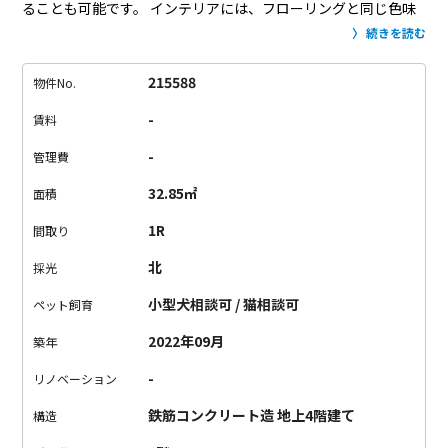
ることも可能です。
インテリアには、フローリングと同じ色味
の、温かみある木材で揃えるのはいかがでしょうか。
観葉植物
続きを読む
も置いて、ナチュラルなお部屋が完成です。
キッチンは開放的
で、カウンター付き。
カウンターで頂くご飯、お店で食事をし
215588
物件No.
ているような特別な気分になれそうです。
水回りは、白とグレ
-
賃料
ーのクロスで統一されたシックな空間。
設備も整っています。
ワンフロア2世帯の、全部屋角部屋タイプ。
窓が多くて通気性が
-
管理費
良いのも嬉しいポイントです。
東横線沿いは、オシャレタウン
32.85㎡
面積
で有名ですよね。
仕事終わりのディナーや、休日のお出かけが
もっと充実しそう！
東横線沿いでのお引越しをご検討中の方、
1R
間取り
ぜひご内覧下さい。
北
採光
小型犬相談可 / 猫相談可
ペット飼育
2022年09月
築年
-
リノベーション
鉄筋コンクリート造 地上4階建て
構造