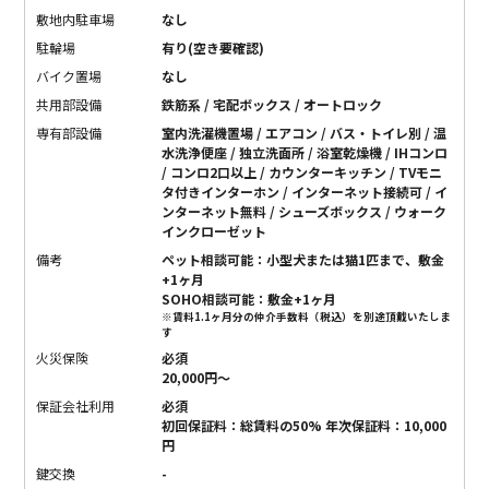
敷地内駐車場
なし
駐輪場
有り(空き要確認)
バイク置場
なし
共用部設備
鉄筋系 / 宅配ボックス / オートロック
専有部設備
室内洗濯機置場 / エアコン / バス・トイレ別 / 温
水洗浄便座 / 独立洗面所 / 浴室乾燥機 / IHコンロ
/ コンロ2口以上 / カウンターキッチン / TVモニ
タ付きインターホン / インターネット接続可 / イ
ンターネット無料 / シューズボックス / ウォーク
インクローゼット
備考
ペット相談可能：小型犬または猫1匹まで、敷金
+1ヶ月
SOHO相談可能：敷金+1ヶ月
※賃料1.1ヶ月分の仲介手数料（税込）を別途頂戴いたしま
す
火災保険
必須
20,000円〜
保証会社利用
必須
初回保証料：総賃料の50% 年次保証料：10,000
円
鍵交換
-