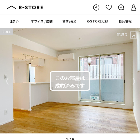
住まい
オフィス
/
店舗
貸す
/
売る
R-STORE
とは
採用情報
FULL
間取り
〈
〉
1/19