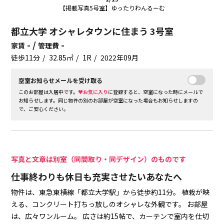
【掲載写真5号室】ゆったりわんるーむ
都立大学 オシャレタウンに住まう 3号室
- /
-
家賃
管理費
徒歩11分
32.85㎡
1R
2022年09月
空室お知らせメールを受け取る
このお部屋は入居中です。
♥お気に入り
に登録すると、空室になった時にメールで
お知らせします。同じ物件の別のお部屋が空室になった場合もお知らせしますの
で、ご安心ください。
写真と文章は別室（同間取り・同デザイン）のものです
仕事終わりも休日も充実させたいあなたへ
物件は、東急東横線「都立大学駅」から徒歩約11分。
植栽が映
える、コンクリート打ちっ放しのオシャレな外観です。
お部屋
は、広々ワンルーム。
広さは約15帖で、カーテンで室内を仕切