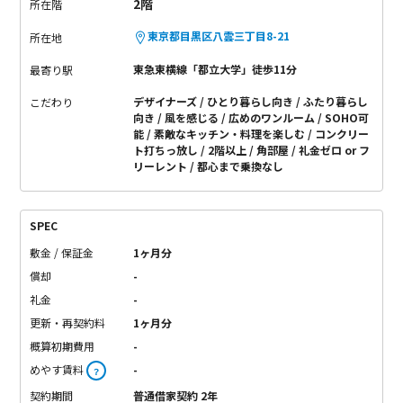
2階
所在階
東京都目黒区八雲三丁目8-21
所在地
東急東横線「都立大学」徒歩11分
最寄り駅
デザイナーズ
ひとり暮らし向き
ふたり暮らし
こだわり
向き
風を感じる
広めのワンルーム
SOHO可
能
素敵なキッチン・料理を楽しむ
コンクリー
ト打ちっ放し
2階以上
角部屋
礼金ゼロ or フ
リーレント
都心まで乗換なし
SPEC
敷金 / 保証金
1ヶ月分
償却
-
礼金
-
更新・再契約料
1ヶ月分
概算初期費用
-
めやす賃料
-
？
契約期間
普通借家契約 2年