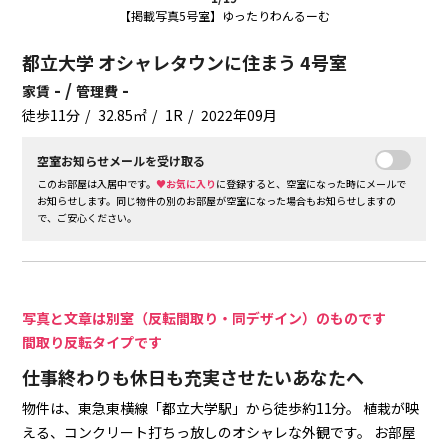
【掲載写真5号室】ゆったりわんるーむ
都立大学 オシャレタウンに住まう 4号室
- /
-
家賃
管理費
徒歩11分
32.85㎡
1R
2022年09月
空室お知らせメールを受け取る
このお部屋は入居中です。
♥お気に入り
に登録すると、空室になった時にメールで
お知らせします。同じ物件の別のお部屋が空室になった場合もお知らせしますの
で、ご安心ください。
写真と文章は別室（反転間取り・同デザイン）のものです
間取り反転タイプです
仕事終わりも休日も充実させたいあなたへ
物件は、東急東横線「都立大学駅」から徒歩約11分。
植栽が映
える、コンクリート打ちっ放しのオシャレな外観です。
お部屋