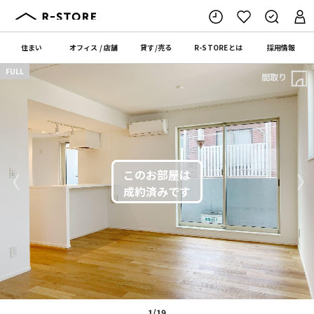
住まい
オフィス
/
店舗
貸す
/
売る
R-STORE
とは
採用情報
FULL
間取り
〈
〉
1/19