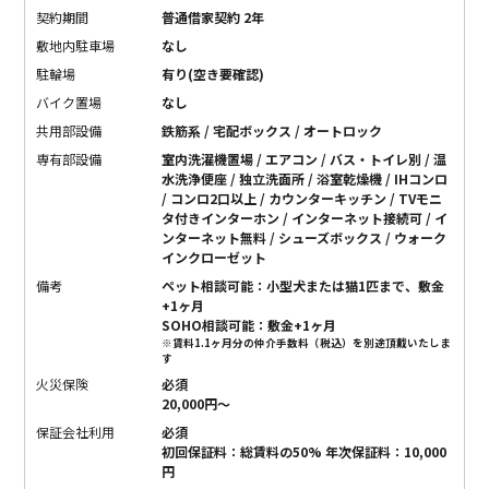
契約期間
普通借家契約 2年
敷地内駐車場
なし
駐輪場
有り(空き要確認)
バイク置場
なし
共用部設備
鉄筋系 / 宅配ボックス / オートロック
専有部設備
室内洗濯機置場 / エアコン / バス・トイレ別 / 温
水洗浄便座 / 独立洗面所 / 浴室乾燥機 / IHコンロ
/ コンロ2口以上 / カウンターキッチン / TVモニ
タ付きインターホン / インターネット接続可 / イ
ンターネット無料 / シューズボックス / ウォーク
インクローゼット
備考
ペット相談可能：小型犬または猫1匹まで、敷金
+1ヶ月
SOHO相談可能：敷金+1ヶ月
※賃料1.1ヶ月分の仲介手数料（税込）を別途頂戴いたしま
す
火災保険
必須
20,000円〜
保証会社利用
必須
初回保証料：総賃料の50% 年次保証料：10,000
円