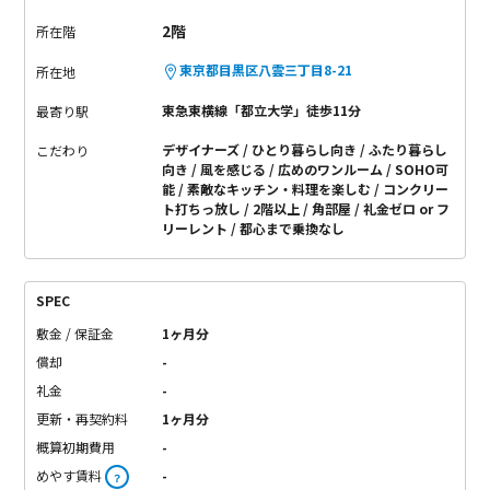
2階
所在階
東京都目黒区八雲三丁目8-21
所在地
東急東横線「都立大学」徒歩11分
最寄り駅
デザイナーズ
ひとり暮らし向き
ふたり暮らし
こだわり
向き
風を感じる
広めのワンルーム
SOHO可
能
素敵なキッチン・料理を楽しむ
コンクリー
ト打ちっ放し
2階以上
角部屋
礼金ゼロ or フ
リーレント
都心まで乗換なし
SPEC
敷金 / 保証金
1ヶ月分
償却
-
礼金
-
更新・再契約料
1ヶ月分
概算初期費用
-
めやす賃料
-
？