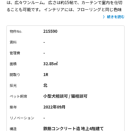
は、広々ワンルーム。
広さは約15帖で、カーテンで室内を仕切
ることも可能です。
インテリアには、フローリングと同じ色味
の、温かみある木材で揃えるのはいかがでしょうか。
観葉植物
続きを読む
も置いて、ナチュラルなお部屋が完成です。
キッチンは開放的
で、カウンター付き。
カウンターで頂くご飯、お店で食事をし
215590
物件No.
ているような特別な気分になれそうです。
水回りは、白とグレ
-
賃料
ーのクロスで統一されたシックな空間。
設備も整っています。
ワンフロア2世帯の、全部屋角部屋タイプ。
窓が多くて通気性が
-
管理費
良いのも嬉しいポイントです。
東横線沿いは、オシャレタウン
32.85㎡
面積
で有名ですよね。
仕事終わりのディナーや、休日のお出かけが
もっと充実しそう！
東横線沿いでのお引越しをご検討中の方、
1R
間取り
ぜひご内覧下さい。
北
採光
小型犬相談可 / 猫相談可
ペット飼育
2022年09月
築年
-
リノベーション
鉄筋コンクリート造 地上4階建て
構造