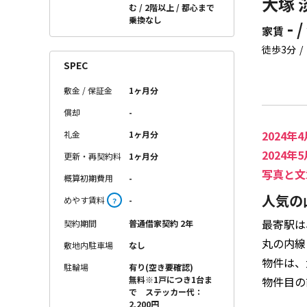
大塚 
む
2階以上
都心まで
乗換なし
- /
家賃
徒歩3分
SPEC
敷金 / 保証金
1ヶ月分
償却
-
2024
礼金
1ヶ月分
2024
更新・再契約料
1ヶ月分
写真と文
概算初期費用
-
人気の
めやす賃料
-
？
最寄駅は
契約期間
普通借家契約 2年
丸の内線
敷地内駐車場
なし
物件は、
駐輪場
有り(空き要確認)
物件目の
無料※1戸につき1台ま
で ステッカー代：
2,200円