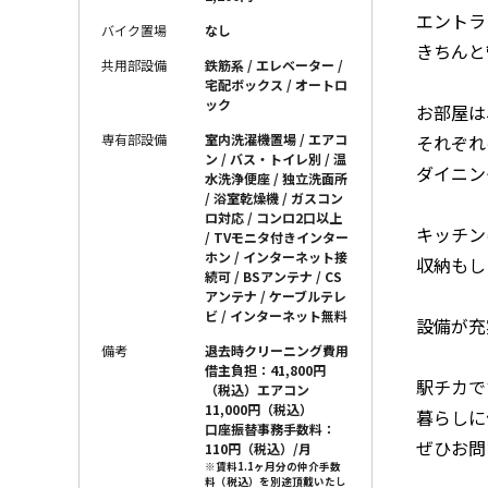
エントラ
バイク置場
なし
きちんと
共用部設備
鉄筋系 / エレベーター /
宅配ボックス / オートロ
ック
お部屋は
それぞれ
専有部設備
室内洗濯機置場 / エアコ
ン / バス・トイレ別 / 温
ダイニン
水洗浄便座 / 独立洗面所
/ 浴室乾燥機 / ガスコン
ロ対応 / コンロ2口以上
キッチン
/ TVモニタ付きインター
ホン / インターネット接
収納もし
続可 / BSアンテナ / CS
アンテナ / ケーブルテレ
ビ / インターネット無料
設備が充
備考
退去時クリーニング費用
借主負担：41,800円
駅チカで
（税込）エアコン
11,000円（税込）
暮らしに
口座振替事務手数料：
ぜひお問
110円（税込）/月
※賃料1.1ヶ月分の仲介手数
料（税込）を別途頂戴いたし