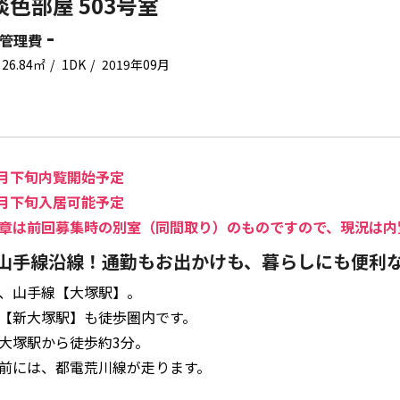
淡色部屋 503号室
-
管理費
26.84㎡
1DK
2019年09月
年4月下旬内覧開始予定
年5月下旬入居可能予定
章は前回募集時の別室（同間取り）のものですので、現況は内
山手線沿線！通勤もお出かけも、暮らしにも便利
、山手線【大塚駅】。
【新大塚駅】も徒歩圏内です。
大塚駅から徒歩約3分。
前には、都電荒川線が走ります。