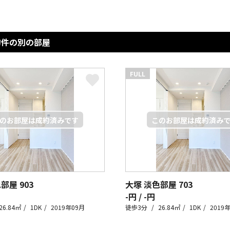
物件の別の部屋
FULL
色部屋
903
大塚 淡色部屋
703
-円 / -円
26.84㎡
1DK
2019年09月
徒歩3分
26.84㎡
1DK
2019