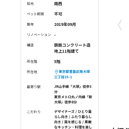
南西
採光
不可
ペット飼育
〈
2019年09月
築年
-
リノベーション
鉄筋コンクリート造
構造
地上11階建て
5階
所在階
東京都豊島区南大塚
所在地
三丁目35-1
JR山手線「大塚」徒歩3
最寄り駅
分
東京メトロ丸ノ内線「新
大塚」徒歩8分
デザイナーズ
ひとり暮
こだわり
らし向き
ふたり暮らし
向き
風を感じる
素敵
なキッチン・料理を楽し