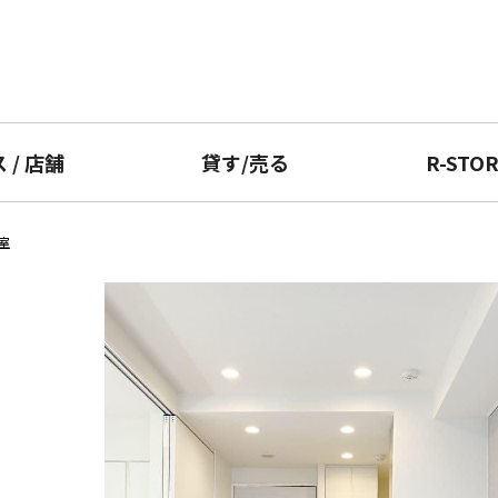
ス
/
店舗
貸す
/
売る
R-STO
室