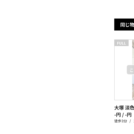
同じ
FULL
大塚 淡
-円 / -円
徒歩3分