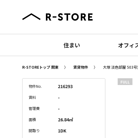
住まい
オフィ
R-STOREトップ 関東
賃貸物件
大塚 淡色部屋 503号
FULL
216293
物件No.
-
賃料
-
管理費
26.84㎡
面積
1DK
間取り