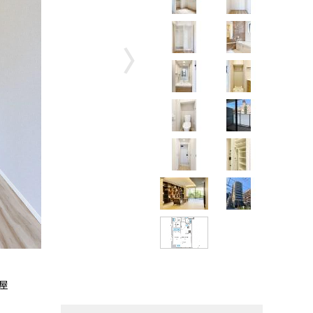
〉
屋
【掲