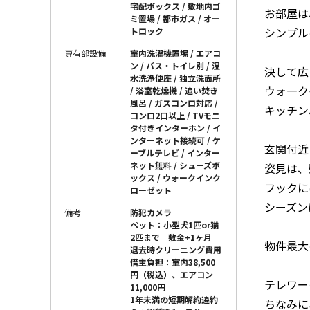
宅配ボックス / 敷地内ゴ
お部屋は
ミ置場 / 都市ガス / オー
シンプル
トロック
専有部設備
室内洗濯機置場 / エアコ
ン / バス・トイレ別 / 温
決して広
水洗浄便座 / 独立洗面所
ウォ―ク
/ 浴室乾燥機 / 追い焚き
風呂 / ガスコンロ対応 /
キッチン
コンロ2口以上 / TVモニ
タ付きインターホン / イ
ンターネット接続可 / ケ
玄関付近
ーブルテレビ / インター
ネット無料 / シューズボ
姿見は、
ックス / ウォークインク
フックに
ローゼット
シーズン
備考
防犯カメラ
ペット：小型犬1匹or猫
2匹まで 敷金+1ヶ月
物件最大
退去時クリーニング費用
借主負担：室内38,500
円（税込）、エアコン
テレワー
11,000円
1年未満の短期解約違約
ちなみに