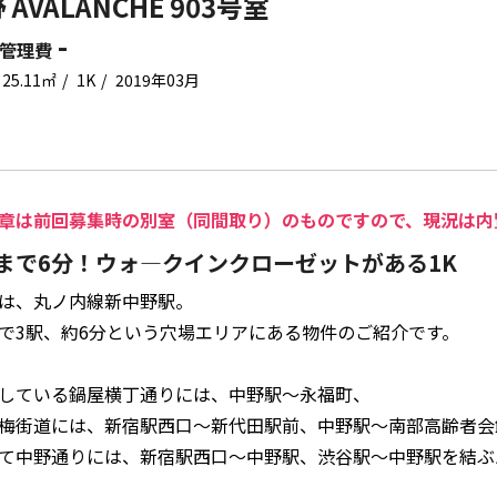
AVALANCHE 903号室
-
管理費
25.11㎡
1K
2019年03月
章は前回募集時の別室（同間取り）のものですので、現況は内
まで6分！ウォ―クインクローゼットがある1K
は、丸ノ内線新中野駅。
で3駅、約6分という穴場エリアにある物件のご紹介です。
している鍋屋横丁通りには、中野駅～永福町、
梅街道には、新宿駅西口～新代田駅前、中野駅～南部高齢者会
て中野通りには、新宿駅西口～中野駅、渋谷駅～中野駅を結ぶ