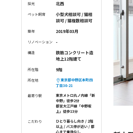
北西
採光
小型犬相談可 / 猫相
ペット飼育
〈
談可 / 猫複数相談可
2019年03月
築年
-
リノベーション
鉄筋コンクリート造
構造
地上12階建て
9階
所在階
東京都中野区本町四
所在地
丁目30-21
東京メトロ丸ノ内線「新
最寄り駅
中野」徒歩2分
都営大江戸線「中野坂
上」徒歩13分
ひとり暮らし向き
2階
こだわり
以上
バス停が近い
都
心まで乗換なし