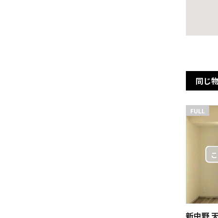
同じ
FULL
新中野 