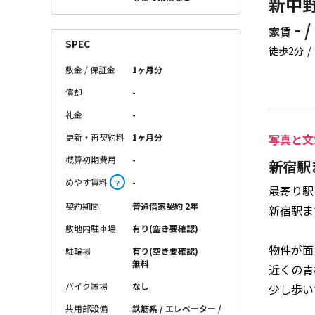
新中野 
- /
家賃
SPEC
徒歩2分
敷金 / 保証金
1ヶ月分
償却
-
礼金
-
更新・再契約料
1ヶ月分
写真と文
概算初期費用
-
新宿駅
めやす賃料
-
？
最寄り駅
契約期間
普通借家契約 2年
新宿駅ま
敷地内駐車場
有り(空き要確認)
物件が面
駐輪場
有り(空き要確認)
無料
近くの青
バイク置場
なし
少し歩い
共用部設備
鉄筋系 / エレベーター /