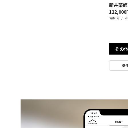
新井薬師
122,000
徒歩8分
2
その
条