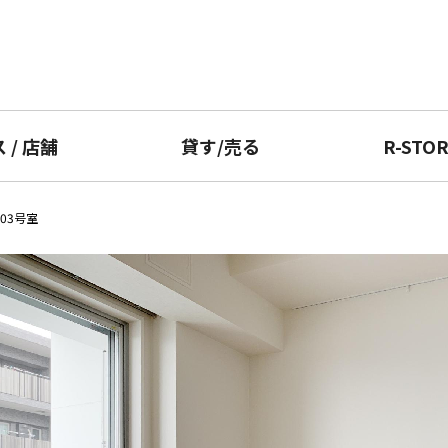
ス
/
店舗
貸す
/
売る
R-STO
903号室