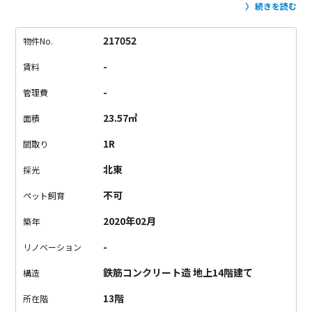
ていて、比較的落ち着いています。
お部屋は、白×ベージュの
続きを読む
明るい空間。
キッチンには窓がついていて、匂いがこもりにく
いのが嬉しいポイント。
コンパクトなお部屋ですが、
水回りは
217052
物件No.
それぞれが独立していますし、収納もしっかりご用意。
設備も
-
賃料
充実していて、快適にお過ごし頂けます。
飲食店に溢れる新橋
駅。
ご飯は外で済ます派の方には飽きないエリアです。
-
管理費
23.57㎡
面積
1R
間取り
北東
採光
不可
ペット飼育
2020年02月
築年
-
リノベーション
鉄筋コンクリート造 地上14階建て
構造
13階
所在階