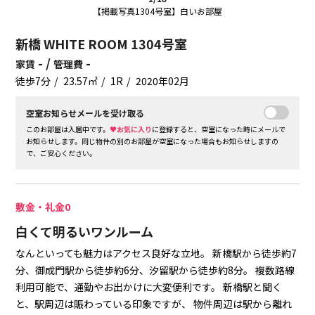
【掲載写真1304号室】白いお部屋
新橋 WHITE ROOM 1304号室
- /
-
家賃
管理費
徒歩7分
23.57㎡
1R
2020年02月
空室お知らせメールを受け取る
このお部屋は入居中です。
♥お気に入り
に登録すると、空室になった時にメールで
お知らせします。同じ物件の別のお部屋が空室になった場合もお知らせしますの
で、ご安心ください。
敷金・礼金0
白くて明るいワンルーム
なんといっても魅力はアクセス良好な立地。
新橋駅から徒歩約7
分、御成門駅から徒歩約6分、汐留駅から徒歩約8分。
複数路線
利用可能で、通勤やお出かけに大変便利です。
新橋駅と聞く
と、駅周辺は賑わっている印象ですが、
物件周辺は駅から離れ