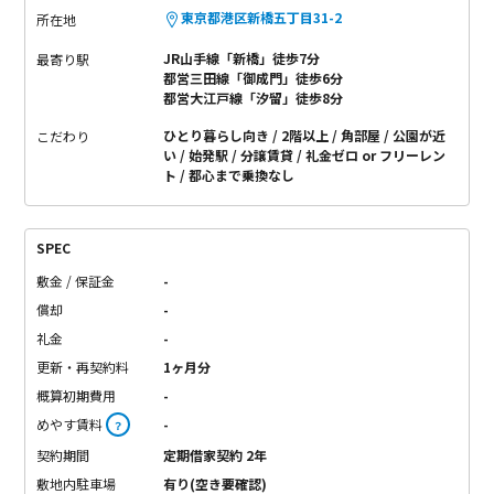
東京都港区新橋五丁目31-2
所在地
JR山手線「新橋」徒歩7分
最寄り駅
都営三田線「御成門」徒歩6分
都営大江戸線「汐留」徒歩8分
ひとり暮らし向き
2階以上
角部屋
公園が近
こだわり
い
始発駅
分譲賃貸
礼金ゼロ or フリーレン
ト
都心まで乗換なし
SPEC
敷金 / 保証金
-
償却
-
礼金
-
更新・再契約料
1ヶ月分
概算初期費用
-
めやす賃料
-
？
契約期間
定期借家契約 2年
敷地内駐車場
有り(空き要確認)