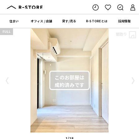
住まい
オフィス
/
店舗
貸す
/
売る
R-STORE
とは
採用情報
FULL
間取り
〈
〉
1/18