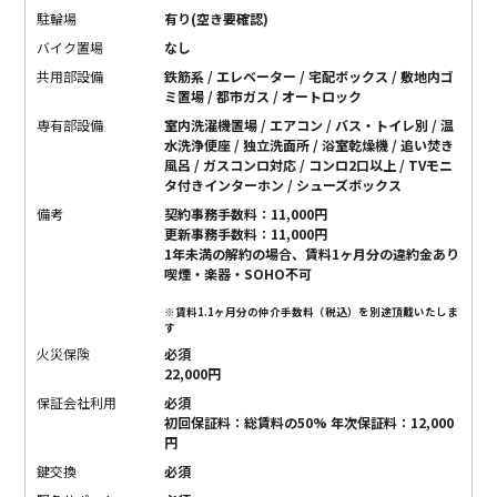
駐輪場
有り(空き要確認)
バイク置場
なし
共用部設備
鉄筋系 / エレベーター / 宅配ボックス / 敷地内ゴ
ミ置場 / 都市ガス / オートロック
専有部設備
室内洗濯機置場 / エアコン / バス・トイレ別 / 温
水洗浄便座 / 独立洗面所 / 浴室乾燥機 / 追い焚き
風呂 / ガスコンロ対応 / コンロ2口以上 / TVモニ
タ付きインターホン / シューズボックス
備考
契約事務手数料：11,000円
更新事務手数料：11,000円
1年未満の解約の場合、賃料1ヶ月分の違約金あり
喫煙・楽器・SOHO不可
※賃料1.1ヶ月分の仲介手数料（税込）を別途頂戴いたしま
す
火災保険
必須
22,000円
保証会社利用
必須
初回保証料：総賃料の50% 年次保証料：12,000
円
鍵交換
必須