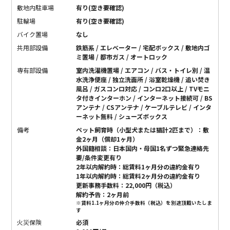
敷地内駐車場
有り(空き要確認)
駐輪場
有り(空き要確認)
バイク置場
なし
共用部設備
鉄筋系 / エレベーター / 宅配ボックス / 敷地内ゴ
ミ置場 / 都市ガス / オートロック
専有部設備
室内洗濯機置場 / エアコン / バス・トイレ別 / 温
水洗浄便座 / 独立洗面所 / 浴室乾燥機 / 追い焚き
風呂 / ガスコンロ対応 / コンロ2口以上 / TVモニ
タ付きインターホン / インターネット接続可 / BS
アンテナ / CSアンテナ / ケーブルテレビ / インタ
ーネット無料 / シューズボックス
備考
ペット飼育時（小型犬または猫計2匹まで）：敷
金2ヶ月（償却1ヶ月）
外国籍相談：日本国内・母国1名ずつ緊急連絡先
要/条件変更有り
2年以内解約時：総賃料1ヶ月分の違約金有り
1年以内解約時：総賃料2ヶ月分の違約金有り
更新事務手数料：22,000円（税込）
解約予告：2ヶ月前
※賃料1.1ヶ月分の仲介手数料（税込）を別途頂戴いたしま
す
火災保険
必須