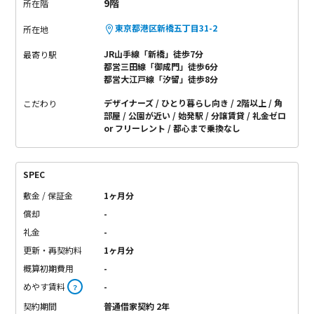
9階
所在階
東京都港区新橋五丁目31-2
所在地
JR山手線「新橋」徒歩7分
最寄り駅
都営三田線「御成門」徒歩6分
都営大江戸線「汐留」徒歩8分
デザイナーズ
ひとり暮らし向き
2階以上
角
こだわり
部屋
公園が近い
始発駅
分譲賃貸
礼金ゼロ
or フリーレント
都心まで乗換なし
SPEC
敷金 / 保証金
1ヶ月分
償却
-
礼金
-
更新・再契約料
1ヶ月分
概算初期費用
-
めやす賃料
-
？
契約期間
普通借家契約 2年