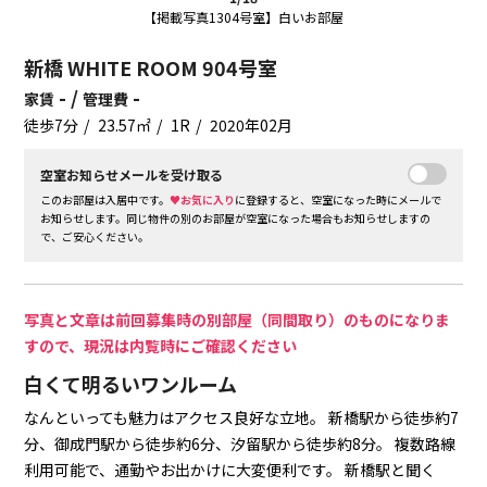
【掲載写真1304号室】白いお部屋
新橋 WHITE ROOM 904号室
- /
-
家賃
管理費
徒歩7分
23.57㎡
1R
2020年02月
空室お知らせメールを受け取る
このお部屋は入居中です。
♥お気に入り
に登録すると、空室になった時にメールで
お知らせします。同じ物件の別のお部屋が空室になった場合もお知らせしますの
で、ご安心ください。
写真と文章は前回募集時の別部屋（同間取り）のものになりま
すので、現況は内覧時にご確認ください
白くて明るいワンルーム
なんといっても魅力はアクセス良好な立地。
新橋駅から徒歩約7
分、御成門駅から徒歩約6分、汐留駅から徒歩約8分。
複数路線
利用可能で、通勤やお出かけに大変便利です。
新橋駅と聞く