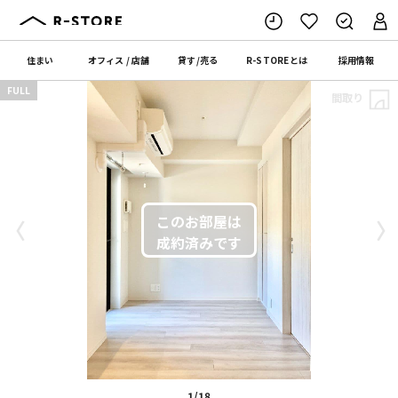
住まい
オフィス
/
店舗
貸す
/
売る
R-STORE
とは
採用情報
FULL
間取り
〈
〉
1/18