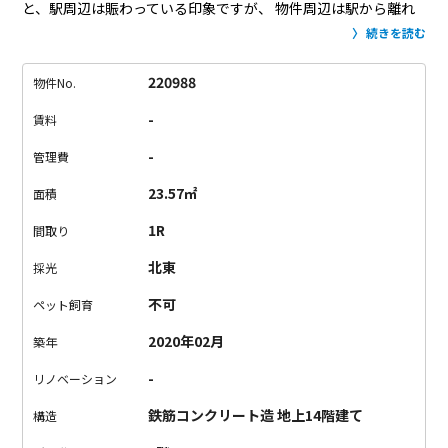
と、駅周辺は賑わっている印象ですが、
物件周辺は駅から離れ
ていて、比較的落ち着いています。
お部屋は、白×ベージュの
続きを読む
明るい空間。
キッチンには窓がついていて、匂いがこもりにく
いのが嬉しいポイント。
コンパクトなお部屋ですが、
水回りは
220988
物件No.
それぞれが独立していますし、収納もしっかりご用意。
設備も
-
賃料
充実していて、快適にお過ごし頂けます。
飲食店に溢れる新橋
駅。
ご飯は外で済ます派の方には飽きないエリアです。
-
管理費
23.57㎡
面積
1R
間取り
北東
採光
不可
ペット飼育
2020年02月
築年
-
リノベーション
鉄筋コンクリート造 地上14階建て
構造