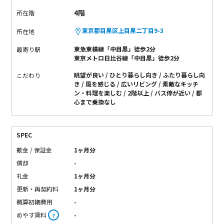
4階
所在階
東京都目黒区上目黒二丁目9-3
所在地
東急東横線「中目黒」徒歩2分
最寄り駅
東京メトロ日比谷線「中目黒」徒歩2分
眺望が良い
ひとり暮らし向き
ふたり暮らし向
こだわり
き
風を感じる
広いリビング
素敵なキッチ
ン・料理を楽しむ
2階以上
バス停が近い
都
心まで乗換なし
SPEC
敷金 / 保証金
1ヶ月分
償却
-
礼金
1ヶ月分
更新・再契約料
1ヶ月分
概算初期費用
-
めやす賃料
-
？