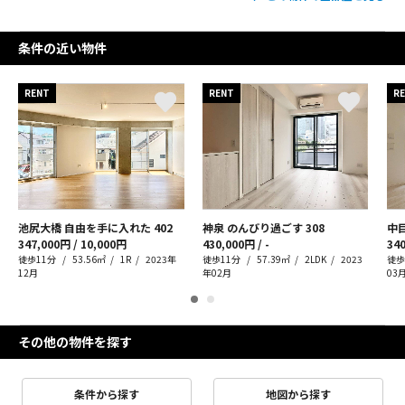
条件の近い物件
RENT
RENT
R
池尻大橋 自由を手に入れた
402
神泉 のんびり過ごす
308
中
347,000円 / 10,000円
430,000円 / -
340
徒歩11分
53.56㎡
1R
2023年
徒歩11分
57.39㎡
2LDK
2023
徒歩
12月
年02月
03
その他の物件を探す
条件から探す
地図から探す