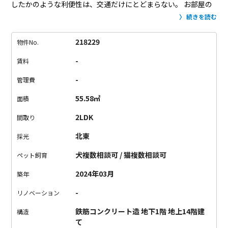
したかのような利便性は、交通だけにとどまらない。
お部屋の
中も床暖房や食洗器まで完備されており、フィットネスジムま
続きを読む
でもが完備。
このようなマンションではペットが不可なことも
多いですが、犬・猫・小動物が2匹まで相談可。
条件が合う方に
218229
物件No.
とってはこれない物件。ぜひ内見ください。
-
賃料
-
管理費
55.58㎡
面積
2LDK
間取り
北東
採光
犬複数相談可 / 猫複数相談可
ペット飼育
2024年03月
築年
-
リノベーション
鉄筋コンクリート造 地下1階 地上14階建
構造
て