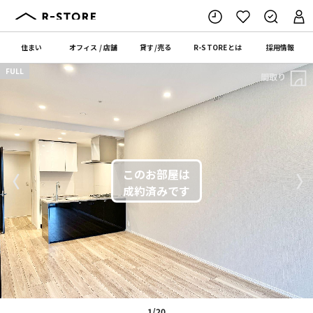
住まい
オフィス
/
店舗
貸す
/
売る
R-STORE
とは
採用情報
FULL
間取り
〈
〉
1/20