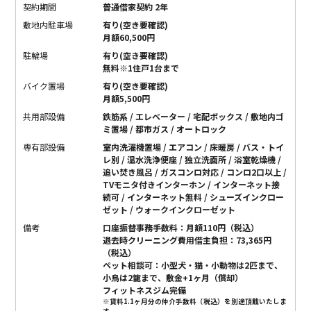
契約期間
普通借家契約 2年
敷地内駐車場
有り(空き要確認)
月額60,500円
駐輪場
有り(空き要確認)
無料※1住戸1台まで
バイク置場
有り(空き要確認)
月額5,500円
共用部設備
鉄筋系 / エレベーター / 宅配ボックス / 敷地内ゴ
ミ置場 / 都市ガス / オートロック
専有部設備
室内洗濯機置場 / エアコン / 床暖房 / バス・トイ
レ別 / 温水洗浄便座 / 独立洗面所 / 浴室乾燥機 /
追い焚き風呂 / ガスコンロ対応 / コンロ2口以上 /
TVモニタ付きインターホン / インターネット接
続可 / インターネット無料 / シューズインクロー
ゼット / ウォークインクローゼット
備考
口座振替事務手数料：月額110円（税込）
退去時クリーニング費用借主負担：73,365円
（税込）
ペット相談可：小型犬・猫・小動物は2匹まで、
小鳥は2籠まで、敷金+1ヶ月（償却）
フィットネスジム完備
※賃料1.1ヶ月分の仲介手数料（税込）を別途頂戴いたしま