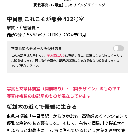
【掲載写真612号室】広々リビングダイニング
中目黒 これこそが都会 412号室
- /
-
家賃
管理費
徒歩2分
55.58㎡
2LDK
2024年03月
空室お知らせメールを受け取る
このお部屋は入居中です。
♥お気に入り
に登録すると、空室になった時にメールで
お知らせします。同じ物件の別のお部屋が空室になった場合もお知らせしますの
で、ご安心ください。
写真と文章は別室（同間取り）・（同デザイン）のものです
写真は複数のお部屋のものが混在しています
桜並木の近くで優雅に生きる
東急東横線「中目黒駅」から徒歩2分。
高級感あるマンションで
優雅な余裕のある暮らしを。
そして、有名な目黒川の桜並木へ
もふらっとお散歩に。
東京に住んでいるという言葉を建物で表