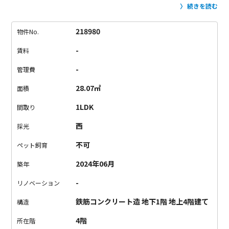
しです。
ご紹介する物件は、池ノ上駅から徒歩約4分。
住宅街
続きを読む
に佇む、オシャレな外観のデザイナーズ物件です。
お部屋は、
1LDKタイプ。
扉は深みのあるブラウン、
ボタンやコンセン
218980
物件No.
ト、照明、フロアタイルはブラックを使い、オトナカッコいい
-
賃料
空間に仕上がっています。
設備も充実していて、不自由なく生
活できるお部屋です。
物件近くにはコンビニ、駅周辺に2つのス
-
管理費
ーパーがあります。
落ち着いた住宅街なので、暮らしやすそう
28.07㎡
面積
だな〜という印象でした。
下北沢近辺でお探しの方、1駅隣の池
ノ上エリアはいかがでしょうか。
お問い合わせお待ちしており
1LDK
間取り
ます。
西
採光
不可
ペット飼育
2024年06月
築年
-
リノベーション
鉄筋コンクリート造 地下1階 地上4階建て
構造
4階
所在階