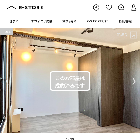
住まい
オフィス
/
店舗
貸す
/
売る
R-STORE
とは
採用情報
FULL
間取り
〈
〉
1/20