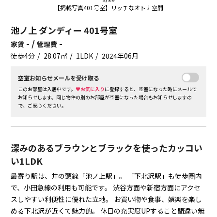
【掲載写真401号室】リッチなオトナ空間
池ノ上 ダンディー 401号室
- /
-
家賃
管理費
徒歩4分
28.07㎡
1LDK
2024年06月
空室お知らせメールを受け取る
このお部屋は入居中です。
♥お気に入り
に登録すると、空室になった時にメールで
お知らせします。同じ物件の別のお部屋が空室になった場合もお知らせしますの
で、ご安心ください。
深みのあるブラウンとブラックを使ったカッコい
い1LDK
最寄り駅は、井の頭線「池ノ上駅」。
「下北沢駅」も徒歩圏内
で、小田急線の利用も可能です。
渋谷方面や新宿方面にアクセ
スしやすい利便性に優れた立地。
お買い物や食事、娯楽を楽し
める下北沢が近くて魅力的。
休日の充実度UPすること間違い無