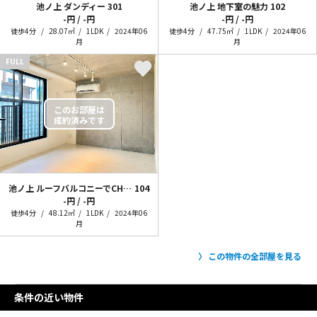
池ノ上 ダンディー
301
池ノ上 地下室の魅力
102
-円 / -円
-円 / -円
徒歩4分
28.07㎡
1LDK
2024年06
徒歩4分
47.75㎡
1LDK
2024年06
月
月
FULL
池ノ上 ルーフバルコニーでCHILL
104
-円 / -円
徒歩4分
48.12㎡
1LDK
2024年06
月
この物件の全部屋を見る
条件の近い物件