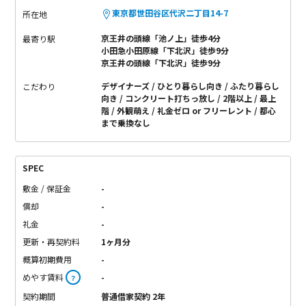
東京都世田谷区代沢二丁目14-7
所在地
京王井の頭線「池ノ上」徒歩4分
最寄り駅
小田急小田原線「下北沢」徒歩9分
京王井の頭線「下北沢」徒歩9分
デザイナーズ
ひとり暮らし向き
ふたり暮らし
こだわり
向き
コンクリート打ちっ放し
2階以上
最上
階
外観萌え
礼金ゼロ or フリーレント
都心
まで乗換なし
SPEC
敷金 / 保証金
-
償却
-
礼金
-
更新・再契約料
1ヶ月分
概算初期費用
-
めやす賃料
-
？
契約期間
普通借家契約 2年