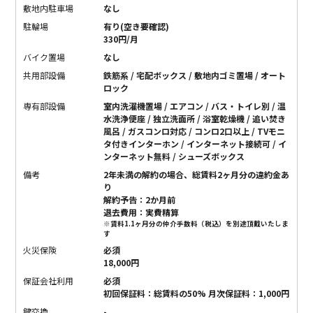
敷地内駐車場
なし
駐輪場
有り(空き要確認)
330円/月
バイク置場
なし
共用部設備
鉄筋系 / 宅配ボックス / 敷地内ゴミ置場 / オート
ロック
専有部設備
室内洗濯機置場 / エアコン / バス・トイレ別 / 温
水洗浄便座 / 独立洗面所 / 浴室乾燥機 / 追い焚き
風呂 / ガスコンロ対応 / コンロ2口以上 / TVモニ
タ付きインターホン / インターネット接続可 / イ
ンターネット無料 / シューズボックス
備考
2年未満の解約の場合、総賃料2ヶ月分の違約金あ
り
解約予告：2か月前
退去費用：実費精算
※賃料1.1ヶ月分の仲介手数料（税込）を別途頂戴いたしま
す
火災保険
必須
18,000円
保証会社利用
必須
初回保証料：総賃料の50% 月次保証料：1,000円
鍵交換
-