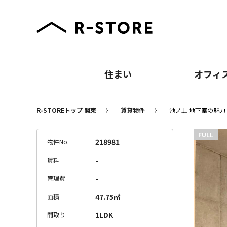
住まい
オフィ
R-STOREトップ 関東
賃貸物件
池ノ上 地下室の魅力 
FULL
218981
物件No.
-
賃料
-
管理費
47.75㎡
面積
1LDK
間取り