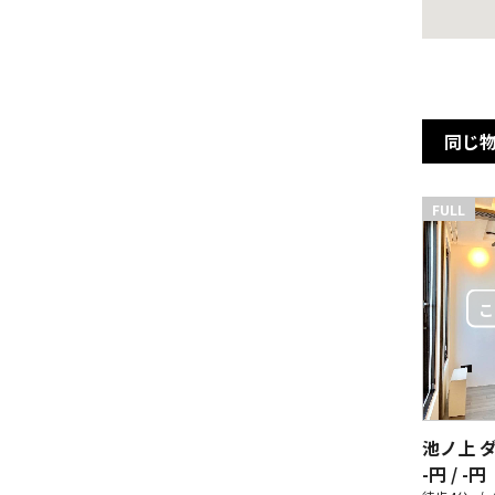
同じ
FULL
池ノ上 
-円 / -円