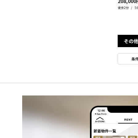
208,000
徒歩2分
5
その
条