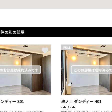
物件の別の部屋
FULL
ダンディー
301
池ノ上 ダンディー
401
-円 / -円