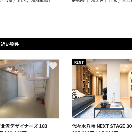
28.07㎡
1LDK
2024年06月
徒歩4分
28.07㎡
1LDK
2024
の近い物件
RENT
下北沢デザイナーズ
103
代々木八幡 NEXT STAGE
30