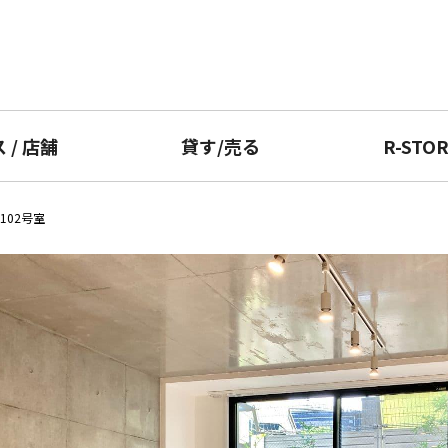
ス
/
店舗
貸す
/
売る
R-STO
102号室