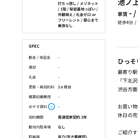
池ノ上
打ちっ放し
メゾネット
1階
秘密基地っぽい
- /
家賃
外観萌え
礼金ゼロ or
フリーレント
都心まで
徒歩4分
乗換なし
SPEC
敷金 / 保証金
-
ひっそ
償却
-
最寄り駅
礼金
-
「下北沢
更新・再契約料
1ヶ月分
渋谷方面
概算初期費用
-
お買い物
めやす賃料
-
？
休日の充
契約期間
普通借家契約 2年
敷地内駐車場
なし
ご紹介す
駐輪場
有り(空き要確認)