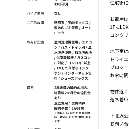
住宅街に
330円/月
バイク置場
なし
お部屋は
共用部設備
鉄筋系 / 宅配ボックス /
1FにL
敷地内ゴミ置場 / オート
ロック
コンクリ
専有部設備
室内洗濯機置場 / エアコ
ン / バス・トイレ別 / 温
地下室は
水洗浄便座 / 独立洗面所
/ 浴室乾燥機 / ガスコン
ドライエ
ロ対応 / コンロ2口以上
プロジェ
/ TVモニタ付きインター
ホン / インターネット無
お家時間
料 / シューズボックス
備考
2年未満の解約の場合、
物件近く
総賃料2ヶ月分の違約金
あり
落ち着い
退去費用：実費精算
解約予告：2か月前
※賃料1.1ヶ月分の仲介手数
下北沢近
料（税込）を別途頂戴いたし
ます
お問い合