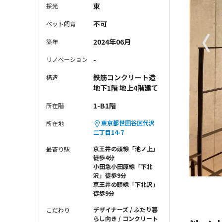
東
採光
不可
ペット飼育
〈
2024年06月
築年
-
リノベーション
鉄筋コンクリート造
構造
地下1階 地上4階建て
1-B1階
所在階
東京都世田谷区代沢
所在地
二丁目14-7
京王井の頭線「池ノ上」
最寄り駅
徒歩4分
小田急小田原線「下北
沢」徒歩9分
京王井の頭線「下北沢」
徒歩9分
デザイナーズ
ふたり暮
こだわり
らし向き
コンクリート