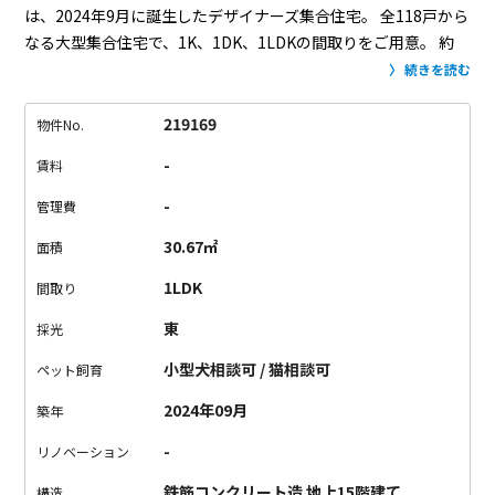
は、2024年9月に誕生したデザイナーズ集合住宅。
全118戸から
なる大型集合住宅で、1K、1DK、1LDKの間取りをご用意。
約
25㎡〜31㎡の広さで、一人暮らしにピッタリ。
デザイン性はも
続きを読む
ちろん、設備にも力が入っています。
最新式のスマートロック
が採用され、アプリや交通系ICカードで玄関の施錠が可能に。
219169
物件No.
エレベーターの乗り降りもこの設備を取り入れており、
居住階
-
賃料
のみ行けるように設定されています。（技術の進歩ってすご
い！）
室内設備も大充実。一度味をしめたら他の部屋には住め
-
管理費
なくなりそう。
ロフト付き住居は、木材の階段がオシャレポイ
30.67㎡
面積
ント。
天井が高く、開放感もあります。
お部屋のタイプによっ
て間取りやロフトの位置も異なるので、
お気に入りの1室をお選
1LDK
間取り
びください。
エントランスには、オシャレな螺旋階段が。
上る
東
採光
と洗練された共用ワークスペースが用意されていました。
ちょ
っと作業したい、そんな時に大活躍。
新宿御苑のあるオシャレ
小型犬相談可 / 猫相談可
ペット飼育
な街の住人になりませんか。
お問い合わせお待ちしておりま
2024年09月
築年
す。
-
リノベーション
鉄筋コンクリート造 地上15階建て
構造