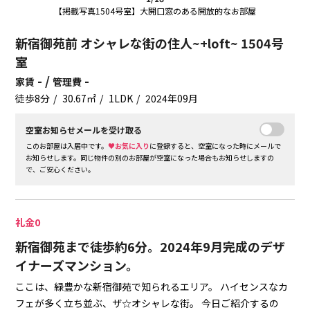
【掲載写真1504号室】大開口窓のある開放的なお部屋
新宿御苑前 オシャレな街の住人~+loft~ 1504号
室
- /
-
家賃
管理費
徒歩8分
30.67㎡
1LDK
2024年09月
空室お知らせメールを受け取る
このお部屋は入居中です。
♥お気に入り
に登録すると、空室になった時にメールで
お知らせします。同じ物件の別のお部屋が空室になった場合もお知らせしますの
で、ご安心ください。
礼金0
新宿御苑まで徒歩約6分。2024年9月完成のデザ
イナーズマンション。
ここは、緑豊かな新宿御苑で知られるエリア。
ハイセンスなカ
フェが多く立ち並ぶ、ザ☆オシャレな街。
今日ご紹介するの