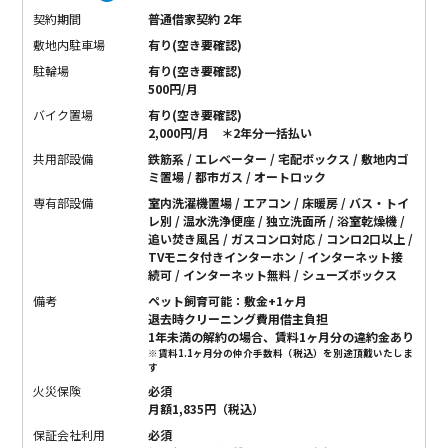
契約期間
普通借家契約 2年
敷地内駐車場
有り(空き要確認)
駐輪場
有り(空き要確認)
500円/月
バイク置場
有り(空き要確認)
2,000円/月 ＊2年分一括払い
共用部設備
鉄筋系 / エレベーター / 宅配ボックス / 敷地内ゴ
ミ置場 / 都市ガス / オートロック
専有部設備
室内洗濯機置場 / エアコン / 床暖房 / バス・トイ
レ別 / 温水洗浄便座 / 独立洗面所 / 浴室乾燥機 /
追い焚き風呂 / ガスコンロ対応 / コンロ2口以上 /
TVモニタ付きインターホン / インターネット接
続可 / インターネット無料 / シューズボックス
備考
ペット飼育可能：敷金+1ヶ月
退去時クリーニング費用借主負担
1年未満の解約の場合、賃料1ヶ月分の違約金あり
※賃料1.1ヶ月分の仲介手数料（税込）を別途頂戴いたしま
す
火災保険
必須
月額1,835円（税込）
保証会社利用
必須