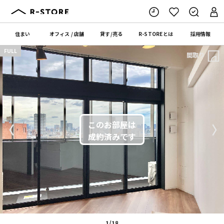
住まい
オフィス
/
店舗
貸す
/
売る
R-STORE
とは
採用情報
FULL
間取り
〈
〉
1/18