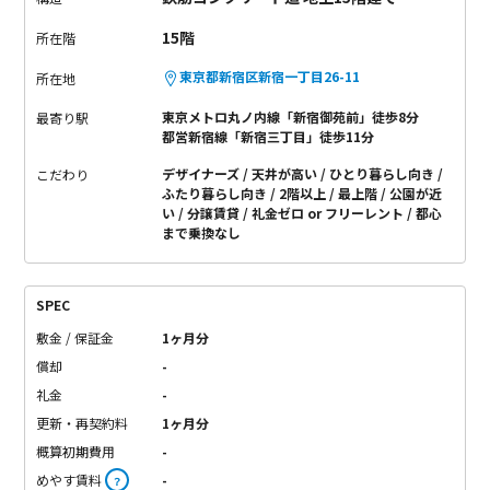
15階
所在階
東京都新宿区新宿一丁目26-11
所在地
東京メトロ丸ノ内線「新宿御苑前」徒歩8分
最寄り駅
都営新宿線「新宿三丁目」徒歩11分
デザイナーズ
天井が高い
ひとり暮らし向き
こだわり
ふたり暮らし向き
2階以上
最上階
公園が近
い
分譲賃貸
礼金ゼロ or フリーレント
都心
まで乗換なし
SPEC
敷金 / 保証金
1ヶ月分
償却
-
礼金
-
更新・再契約料
1ヶ月分
概算初期費用
-
めやす賃料
-
？