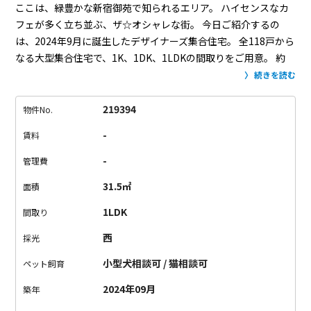
ここは、緑豊かな新宿御苑で知られるエリア。
ハイセンスなカ
フェが多く立ち並ぶ、ザ☆オシャレな街。
今日ご紹介するの
は、2024年9月に誕生したデザイナーズ集合住宅。
全118戸から
なる大型集合住宅で、1K、1DK、1LDKの間取りをご用意。
約
25㎡〜31㎡の広さで、一人暮らしにピッタリ。
デザイン性はも
続きを読む
ちろん、設備にも力が入っています。
最新式のスマートロック
が採用され、アプリや交通系ICカードで玄関の施錠が可能に。
219394
物件No.
エレベーターの乗り降りもこの設備を取り入れており、
居住階
-
賃料
のみ行けるように設定されています。（技術の進歩ってすご
い！）
室内設備も大充実。一度味をしめたら他の部屋には住め
-
管理費
なくなりそう。
お部屋は、ロフトなしタイプ。
号室によって全
31.5㎡
面積
部間取りが異なるので、お気に入りの1室をお選びください。
エ
ントランスには、オシャレな螺旋階段が。
上ると洗練された共
1LDK
間取り
用ワークスペースが用意されていました。
ちょっと作業した
西
採光
い、そんな時に大活躍。
新宿御苑のあるオシャレな街の住人に
なりませんか。
お問い合わせお待ちしております。
小型犬相談可 / 猫相談可
ペット飼育
2024年09月
築年