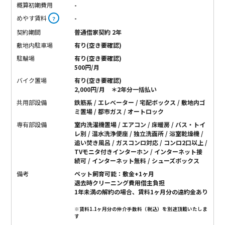
概算初期費用
-
めやす賃料
-
？
契約期間
普通借家契約 2年
敷地内駐車場
有り(空き要確認)
駐輪場
有り(空き要確認)
500円/月
バイク置場
有り(空き要確認)
2,000円/月 ＊2年分一括払い
共用部設備
鉄筋系 / エレベーター / 宅配ボックス / 敷地内ゴ
ミ置場 / 都市ガス / オートロック
専有部設備
室内洗濯機置場 / エアコン / 床暖房 / バス・トイ
レ別 / 温水洗浄便座 / 独立洗面所 / 浴室乾燥機 /
追い焚き風呂 / ガスコンロ対応 / コンロ2口以上 /
TVモニタ付きインターホン / インターネット接
続可 / インターネット無料 / シューズボックス
備考
ペット飼育可能：敷金+1ヶ月
退去時クリーニング費用借主負担
1年未満の解約の場合、賃料1ヶ月分の違約金あり
※賃料1.1ヶ月分の仲介手数料（税込）を別途頂戴いたしま
す