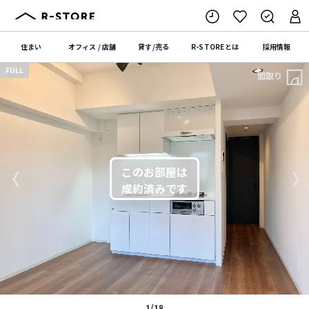
住まい
オフィス
/
店舗
貸す
/
売る
R-STORE
とは
採用情報
FULL
間取り
〈
〉
1/18