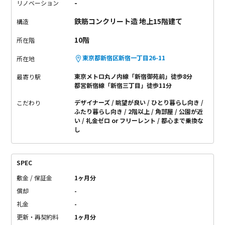
-
リノベーション
鉄筋コンクリート造 地上15階建て
構造
10階
所在階
東京都新宿区新宿一丁目26-11
所在地
東京メトロ丸ノ内線「新宿御苑前」徒歩8分
最寄り駅
都営新宿線「新宿三丁目」徒歩11分
デザイナーズ
眺望が良い
ひとり暮らし向き
こだわり
ふたり暮らし向き
2階以上
角部屋
公園が近
い
礼金ゼロ or フリーレント
都心まで乗換な
し
SPEC
敷金 / 保証金
1ヶ月分
償却
-
礼金
-
更新・再契約料
1ヶ月分