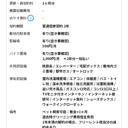
更新・再契約料
1ヶ月分
概算初期費用
-
めやす賃料
-
？
契約期間
普通借家契約 2年
敷地内駐車場
有り(空き要確認)
駐輪場
有り(空き要確認)
500円/月
バイク置場
有り(空き要確認)
2,000円/月 ＊2年分一括払い
共用部設備
鉄筋系 / エレベーター / 宅配ボックス / 敷地内ゴ
ミ置場 / 都市ガス / オートロック
専有部設備
室内洗濯機置場 / エアコン / 床暖房 / バス・トイ
レ別 / 温水洗浄便座 / 独立洗面所 / 浴室乾燥機 /
追い焚き風呂 / ガスコンロ対応 / コンロ2口以上 /
TVモニタ付きインターホン / インターネット接
続可 / インターネット無料 / シューズボックス /
ウォークインクローゼット
備考
ペット飼育可能：敷金+1ヶ月
退去時クリーニング費用借主負担
1年未満の解約の場合、フリーレント相当分の違
約金あり