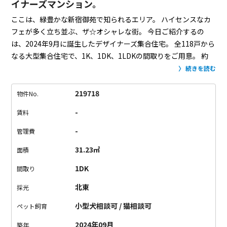
イナーズマンション。
ここは、緑豊かな新宿御苑で知られるエリア。
ハイセンスなカ
フェが多く立ち並ぶ、ザ☆オシャレな街。
今日ご紹介するの
は、2024年9月に誕生したデザイナーズ集合住宅。
全118戸から
なる大型集合住宅で、1K、1DK、1LDKの間取りをご用意。
約
25㎡〜31㎡の広さで、一人暮らしにピッタリ。
デザイン性はも
続きを読む
ちろん、設備にも力が入っています。
最新式のスマートロック
が採用され、アプリや交通系ICカードで玄関の施錠が可能に。
219718
物件No.
エレベーターの乗り降りもこの設備を取り入れており、
居住階
-
賃料
のみ行けるように設定されています。（技術の進歩ってすご
い！）
室内設備も大充実。一度味をしめたら他の部屋には住め
-
管理費
なくなりそう。
ロフト付き住居は、木材の階段がオシャレポイ
31.23㎡
面積
ント。
天井が高く、開放感もあります。
お部屋のタイプによっ
て間取りやロフトの位置も異なるので、
お気に入りの1室をお選
1DK
間取り
びください。
エントランスには、オシャレな螺旋階段が。
上る
北東
採光
と洗練された共用ワークスペースが用意されていました。
ちょ
っと作業したい、そんな時に大活躍。
新宿御苑のあるオシャレ
小型犬相談可 / 猫相談可
ペット飼育
な街の住人になりませんか。
お問い合わせお待ちしておりま
2024年09月
築年
す。