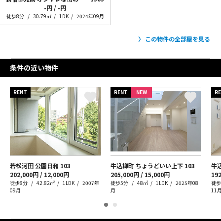
-円 / -円
徒歩8分
30.79㎡
1DK
2024年09月
この物件の全部屋を見る
条件の近い物件
RENT
RENT
NEW
R
若松河田 公園日和
103
牛込柳町 ちょうどいい上下
103
牛
202,000円 / 12,000円
205,000円 / 15,000円
192
徒歩8分
42.82㎡
1LDK
2007年
徒歩5分
48㎡
1LDK
2025年08
徒歩
09月
月
11