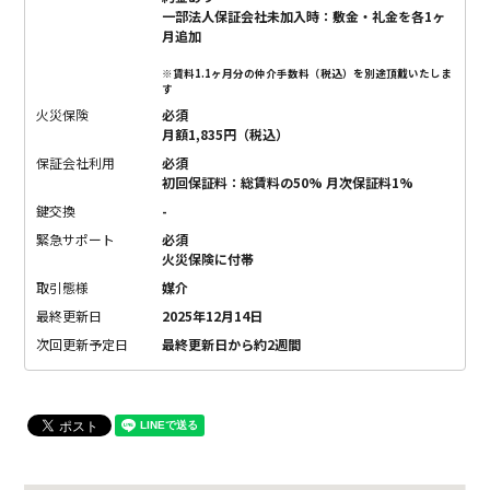
一部法人保証会社未加入時：敷金・礼金を各1ヶ
月追加
※賃料1.1ヶ月分の仲介手数料（税込）を別途頂戴いたしま
す
火災保険
必須
月額1,835円（税込）
保証会社利用
必須
初回保証料：総賃料の50% 月次保証料1%
鍵交換
-
緊急サポート
必須
火災保険に付帯
取引態様
媒介
最終更新日
2025年12月14日
次回更新予定日
最終更新日から約2週間