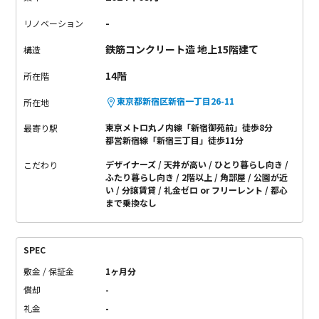
-
リノベーション
鉄筋コンクリート造 地上15階建て
構造
14階
所在階
東京都新宿区新宿一丁目26-11
所在地
東京メトロ丸ノ内線「新宿御苑前」徒歩8分
最寄り駅
都営新宿線「新宿三丁目」徒歩11分
デザイナーズ
天井が高い
ひとり暮らし向き
こだわり
ふたり暮らし向き
2階以上
角部屋
公園が近
い
分譲賃貸
礼金ゼロ or フリーレント
都心
まで乗換なし
SPEC
敷金 / 保証金
1ヶ月分
償却
-
礼金
-