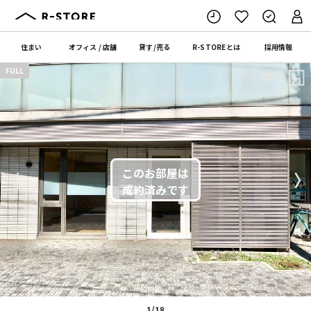
住まい
オフィス
/
店舗
貸す
/
売る
R-STORE
とは
採用情報
FULL
間取り
〈
〉
1/18