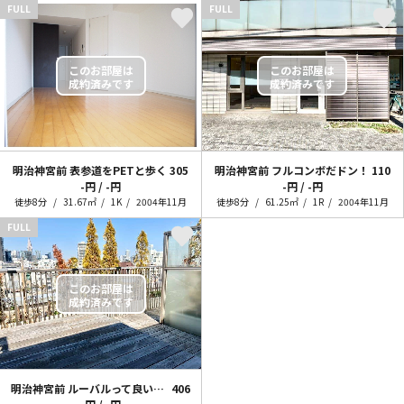
FULL
FULL
明治神宮前 表参道をPETと歩く
305
明治神宮前 フルコンボだドン！
110
-円 / -円
-円 / -円
徒歩8分
31.67㎡
1K
2004年11月
徒歩8分
61.25㎡
1R
2004年11月
FULL
明治神宮前 ルーバルって良いな！
406