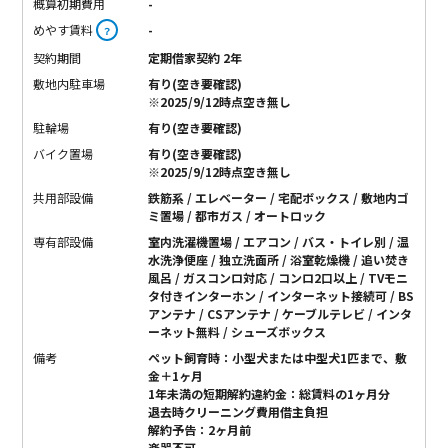
概算初期費用
-
めやす賃料
-
？
契約期間
定期借家契約 2年
敷地内駐車場
有り(空き要確認)
※2025/9/12時点空き無し
駐輪場
有り(空き要確認)
バイク置場
有り(空き要確認)
※2025/9/12時点空き無し
共用部設備
鉄筋系 / エレベーター / 宅配ボックス / 敷地内ゴ
ミ置場 / 都市ガス / オートロック
専有部設備
室内洗濯機置場 / エアコン / バス・トイレ別 / 温
水洗浄便座 / 独立洗面所 / 浴室乾燥機 / 追い焚き
風呂 / ガスコンロ対応 / コンロ2口以上 / TVモニ
タ付きインターホン / インターネット接続可 / BS
アンテナ / CSアンテナ / ケーブルテレビ / インタ
ーネット無料 / シューズボックス
備考
ペット飼育時：小型犬または中型犬1匹まで、敷
金＋1ヶ月
1年未満の短期解約違約金：総賃料の1ヶ月分
退去時クリーニング費用借主負担
解約予告：2ヶ月前
楽器不可