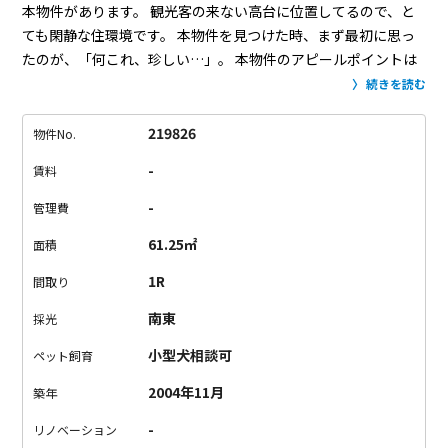
本物件があります。
観光客の来ない高台に位置してるので、と
ても閑静な住環境です。
本物件を見つけた時、まず最初に思っ
たのが、「何これ、珍しい…」。
本物件のアピールポイントは
何と言っても「希少性」。
まず、駐車場。
物件探しをしている
続きを読む
と「都心って全然、駐車場付き物件無いなー…」と思うこと多
いんじゃないですか？
一等地であればあるほど、駐車場無いで
219826
物件No.
すよね…
「神宮前」アドレスで駐車場付き、これが何を意味す
-
賃料
るか、いかにやばいか、分かる人には分かるはず。
台数に限り
があるので、早い者勝ちです。
満車でも一旦住んじゃって、空
-
管理費
くのを待っても良いかも。
そのくらい希少です。
次に、本物件
61.25㎡
面積
では中型犬を1匹飼うことができます。
「ん…？それだけ？」っ
て思った方、まだまだですね！
ペット可賃貸物件の募集条件を
1R
間取り
よーく見ると、9割9分、犬種は「小型犬のみ」って記載がある
南東
採光
んですよ。
つまり、2025年人気犬種ランキング4位の「柴犬」
と8位の「フレンチブルドッグ」は原則、マンションでは飼えな
小型犬相談可
ペット飼育
いんです。あんなに可愛いのに…
中型犬を飼ってるから戸建一
2004年11月
築年
択だと諦めてた方、本物件はなかなか空きが出ないので、今が
チャンスです。
最後に、この間取り。
広い1Rって事務所や
-
リノベーション
SOHO利用可な物件に多いですが、本物件はなんと住居利用の