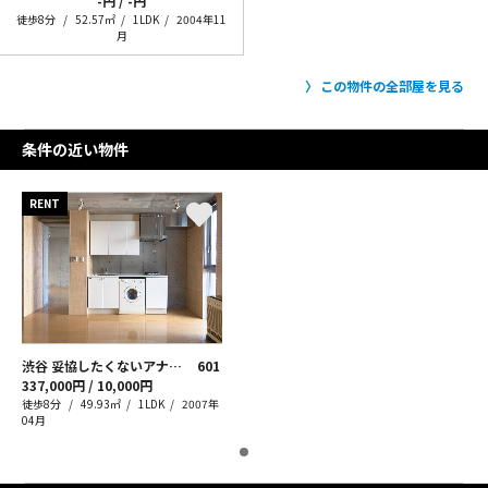
-円 / -円
徒歩8分
52.57㎡
1LDK
2004年11
月
この物件の全部屋を見る
条件の近い物件
RENT
渋谷 妥協したくないアナタへ
601
337,000円 / 10,000円
徒歩8分
49.93㎡
1LDK
2007年
04月