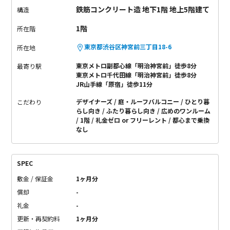
鉄筋コンクリート造 地下1階 地上5階建て
み。しかも、広い1R物件の中でも60㎡以上はなかなか無いで
構造
す。
※撮影時には事務所利用されてるっぽい号室があったの
1階
所在階
で、以前は事務所OKだったのかも…
「これだけ広い1Rって、ど
うやって使えば良いの？」って質問されることがありますが、
東京都渋谷区神宮前三丁目18-6
所在地
私なら、部屋の一角を囲って室内ドッグランを作っちゃうかな
東京メトロ副都心線「明治神宮前」徒歩8分
最寄り駅
ー。あと、壁紙がシンプルで味気ないので、ピクチャーレール
東京メトロ千代田線「明治神宮前」徒歩8分
に色鮮やかな絵を飾っちゃうかも。
まあ、この手の問いに正解
JR山手線「原宿」徒歩11分
って無いですからね、あくまで参考までに、あとは思いっきり
デザイナーズ
庭・ルーフバルコニー
ひとり暮
こだわり
自分色に染めちゃってください。
「私だったらこう使おう！」
らし向き
ふたり暮らし向き
広めのワンルーム
1階
礼金ゼロ or フリーレント
都心まで乗換
って考えながら内覧すると楽しいですし、入居前と入居後のギ
なし
ャップが無くなるので、オススメです！
これだけの希少条件を
満たす激レアマンションはなかなか出てこないです。
他の人に
取られる前に、お早めのお問い合わせを！
SPEC
敷金 / 保証金
1ヶ月分
償却
-
礼金
-
更新・再契約料
1ヶ月分