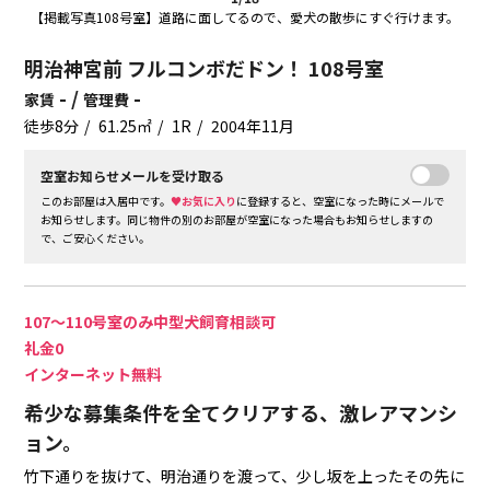
【掲載写真108号室】道路に面してるので、愛犬の散歩にすぐ行けます。
明治神宮前 フルコンボだドン！ 108号室
- /
-
家賃
管理費
徒歩8分
61.25㎡
1R
2004年11月
空室お知らせメールを受け取る
このお部屋は入居中です。
♥お気に入り
に登録すると、空室になった時にメールで
お知らせします。同じ物件の別のお部屋が空室になった場合もお知らせしますの
で、ご安心ください。
107～110号室のみ中型犬飼育相談可
礼金0
インターネット無料
希少な募集条件を全てクリアする、激レアマンシ
ョン。
竹下通りを抜けて、明治通りを渡って、少し坂を上ったその先に