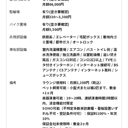
月額66,000円
駐輪場
有り(空き要確認)
月額330〜3,300円
バイク置場
有り(空き要確認)
月額5,500円
共用部設備
鉄筋系 / エレベーター / 宅配ボックス / 敷地内ゴ
ミ置場 / 都市ガス / オートロック
専有部設備
室内洗濯機置場 / エアコン / バス・トイレ別 / 温
水洗浄便座 / 独立洗面所 / 浴室乾燥機 / 追い焚き
風呂 / ガスコンロ対応 / コンロ2口以上 / TVモニ
タ付きインターホン / インターネット接続可 / BS
アンテナ / CSアンテナ / インターネット無料 / シ
ューズボックス
備考
ラウンジ使用料：月額1,100円（税込）
ペット飼育可能：小型犬または猫2匹まで、敷金
+1ヶ月
楽器演奏可能：10〜20時、連続演奏時間1時間以
内、消音機能付限定
SOHO可能（不特定多数来訪業種・看板設置いず
れも不可・登記条件付可）：保証料100％・年次
10％
保証会社未使用時：敷金2ヶ月