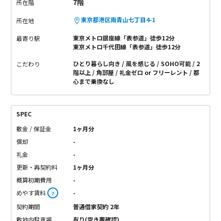
7階
所在階
東京都港区南青山七丁目4-1
所在地
東京メトロ銀座線「表参道」徒歩12分
最寄り駅
東京メトロ千代田線「表参道」徒歩12分
ひとり暮らし向き
風を感じる
SOHO可能
2
こだわり
階以上
角部屋
礼金ゼロ or フリーレント
都
心まで乗換なし
SPEC
敷金 / 保証金
1ヶ月分
償却
-
礼金
-
更新・再契約料
1ヶ月分
概算初期費用
-
めやす賃料
-
？
契約期間
普通借家契約 2年
敷地内駐車場
有り(空き要確認)