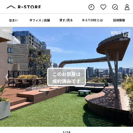
住まい
オフィス
/
店舗
貸す
/
売る
R-STORE
とは
採用情報
FULL
間取り
〈
〉
1/18