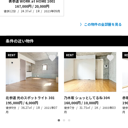
表参道 WORK at HOME
1001
167,000円 / 20,000円
徒歩12分
24.37㎡
1R
2023年09月
この物件の全部屋を見る
条件の近い物件
RENT
RENT
R
北参道 光のスポットライト
301
乃木坂 シュッとしてるね
304
赤
195,000円 / 6,000円
160,000円 / 10,000円
190
徒歩9分
36.27㎡
1R
2021年07
徒歩7分
31.75㎡
1K
2003年03
徒歩
月
月
月