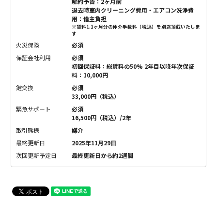
解約予告：2ヶ月前
退去時室内クリーニング費用・エアコン洗浄費
用：借主負担
※賃料1.1ヶ月分の仲介手数料（税込）を別途頂戴いたしま
す
火災保険
必須
保証会社利用
必須
初回保証料：総賃料の50% 2年目以降年次保証
料：10,000円
鍵交換
必須
33,000円（税込）
緊急サポート
必須
16,500円（税込）/2年
取引態様
媒介
最終更新日
2025年11月29日
次回更新予定日
最終更新日から約2週間