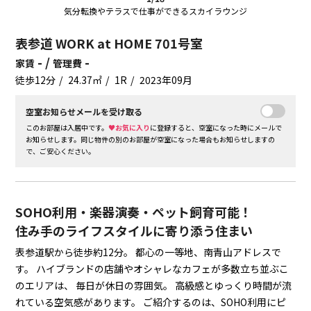
気分転換やテラスで仕事ができるスカイラウンジ
表参道 WORK at HOME 701号室
- /
-
家賃
管理費
徒歩12分
24.37㎡
1R
2023年09月
空室お知らせメールを受け取る
このお部屋は入居中です。
♥お気に入り
に登録すると、空室になった時にメールで
お知らせします。同じ物件の別のお部屋が空室になった場合もお知らせしますの
で、ご安心ください。
SOHO利用・楽器演奏・ペット飼育可能！
住み手のライフスタイルに寄り添う住まい
表参道駅から徒歩約12分。
都心の一等地、南青山アドレスで
す。
ハイブランドの店舗やオシャレなカフェが多数立ち並ぶこ
のエリアは、
毎日が休日の雰囲気。
高級感とゆっくり時間が流
れている空気感があります。
ご紹介するのは、SOHO利用にピ