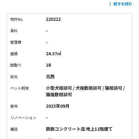
ッタリの物件。
8Fにスタイルラウンジという共有ラウンジがあ
続きを読む
り、
4つの個室とミーティングルーム、スカイラウンジがありま
す。
オシャレなデザインで、カフェのような空間です。
天気の
220222
物件No.
良い日は、スカイラウンジで会議や仕事もできる。
モチベも効
-
賃料
率も上がりそうなラウンジです。
居室は1R〜2LDKまでご用
意。
楽器演奏やペット飼育も可能で、
多彩なライフスタイルに
-
管理費
柔軟に寄り添ってくれる住まいです。
通勤時間ゼロ。リラック
24.37㎡
面積
スできる時間がプラス。
時間の使い方を見直すタイミングかも
しれません。
1R
間取り
北西
採光
小型犬相談可 / 犬複数相談可 / 猫相談可 /
ペット飼育
猫複数相談可
2023年09月
築年
-
リノベーション
鉄筋コンクリート造 地上12階建て
構造