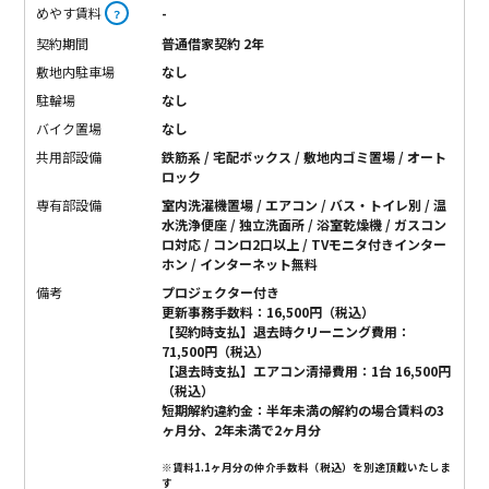
めやす賃料
-
？
契約期間
普通借家契約 2年
敷地内駐車場
なし
駐輪場
なし
バイク置場
なし
共用部設備
鉄筋系 / 宅配ボックス / 敷地内ゴミ置場 / オート
ロック
専有部設備
室内洗濯機置場 / エアコン / バス・トイレ別 / 温
水洗浄便座 / 独立洗面所 / 浴室乾燥機 / ガスコン
ロ対応 / コンロ2口以上 / TVモニタ付きインター
ホン / インターネット無料
備考
プロジェクター付き
更新事務手数料：16,500円（税込）
【契約時支払】退去時クリーニング費用：
71,500円（税込）
【退去時支払】エアコン清掃費用：1台 16,500円
（税込）
短期解約違約金：半年未満の解約の場合賃料の3
ヶ月分、2年未満で2ヶ月分
※賃料1.1ヶ月分の仲介手数料（税込）を別途頂戴いたしま
す