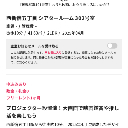
【掲載写真101号室】おうち映画、おうち推し活にいかが？
西新宿五丁目 シアタールーム 302号室
- /
-
家賃
管理費
徒歩10分
41.63㎡
2LDK
2025年04月
空室お知らせメールを受け取る
このお部屋は入居中です。
♥お気に入り
に登録すると、空室になった時にメールで
お知らせします。同じ物件の別のお部屋が空室になった場合もお知らせしますの
で、ご安心ください。
申込みあり
敷金・礼金0
フリーレント1ヶ月
プロジェクター設置済！大画面で映画鑑賞や推し
活を楽しもう
西新宿五丁目駅から徒歩約10分。
2025年4月に完成したデザイ