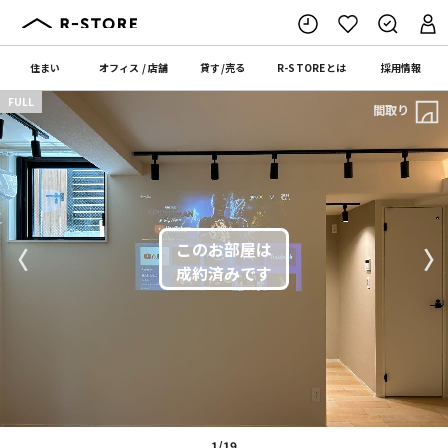
住まい
オフィス
/
店舗
貸す
/
売る
R-STORE
とは
採用情報
FULL
間取り
〈
〉
1/19