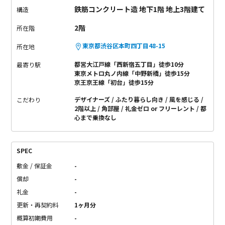
鉄筋コンクリート造 地下1階 地上3階建て
構造
2階
所在階
東京都渋谷区本町四丁目48-15
所在地
都営大江戸線「西新宿五丁目」徒歩10分
最寄り駅
東京メトロ丸ノ内線「中野新橋」徒歩15分
京王京王線「初台」徒歩15分
デザイナーズ
ふたり暮らし向き
風を感じる
こだわり
2階以上
角部屋
礼金ゼロ or フリーレント
都
心まで乗換なし
SPEC
敷金 / 保証金
-
償却
-
礼金
-
更新・再契約料
1ヶ月分
概算初期費用
-