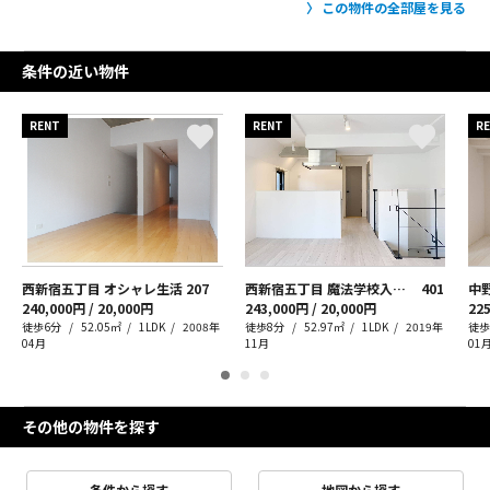
この物件の全部屋を見る
条件の近い物件
RENT
RENT
R
西新宿五丁目 オシャレ生活
207
西新宿五丁目 魔法学校入学？
401
240,000円 / 20,000円
243,000円 / 20,000円
225
徒歩6分
52.05㎡
1LDK
2008年
徒歩8分
52.97㎡
1LDK
2019年
徒歩
04月
11月
01
その他の物件を探す
条件から探す
地図から探す