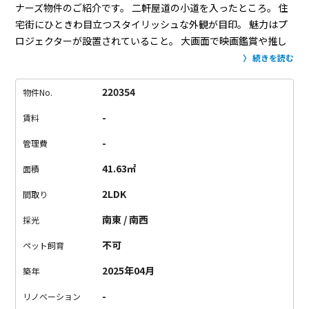
ナーズ物件のご紹介です。
二軒屋道の小道を入ったところ。
住
宅街にひときわ目立つスタイリッシュな外観が目印。
魅力はプ
ロジェクターが設置されていること。
大画面で映画鑑賞や推し
活を楽しめるんです！
リビングの白壁に投影できるようになっ
続きを読む
ていて、
電気を消すだけでシアタールームに変身。
間接照明を
置いて、ムードいっぱいの空間にして楽しむのもアリですね！
220354
物件No.
お部屋は、1LDKと2LDKの2種類の間取り。
階数によって洋室の
-
賃料
場所や階段が異なるので、間取り図のチェックをお願いしま
す。
趣味の時間がもっと充実するお部屋に引っ越しませんか？
-
管理費
お問い合わせお待ちしております。
41.63㎡
面積
2LDK
間取り
南東 / 南西
採光
不可
ペット飼育
2025年04月
築年
-
リノベーション