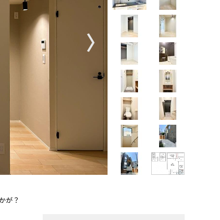
〉
かが？
【