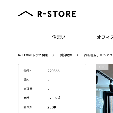
住まい
オフィ
R-STOREトップ 関東
賃貸物件
西新宿五丁目 シアター
FULL
220355
物件No.
-
賃料
-
管理費
57.56㎡
面積
2LDK
間取り