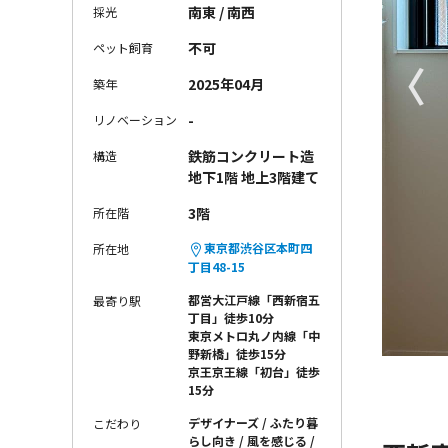
南東 / 南西
採光
不可
ペット飼育
〈
2025年04月
築年
-
リノベーション
鉄筋コンクリート造
構造
地下1階 地上3階建て
3階
所在階
東京都渋谷区本町四
所在地
丁目48-15
都営大江戸線「西新宿五
最寄り駅
丁目」徒歩10分
東京メトロ丸ノ内線「中
野新橋」徒歩15分
京王京王線「初台」徒歩
15分
デザイナーズ
ふたり暮
こだわり
らし向き
風を感じる