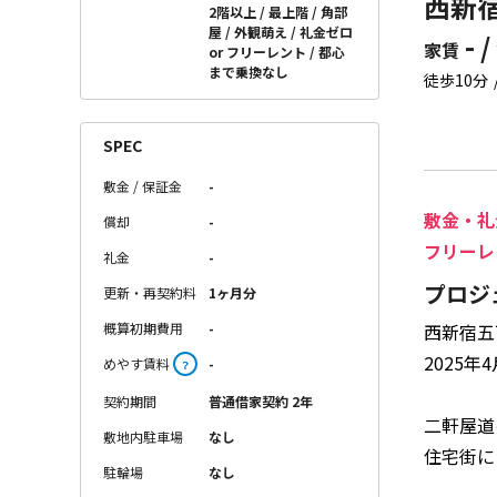
西新宿
2階以上
最上階
角部
屋
外観萌え
礼金ゼロ
- /
家賃
or フリーレント
都心
まで乗換なし
徒歩10分
SPEC
敷金 / 保証金
-
敷金・礼
償却
-
フリーレ
礼金
-
プロジ
更新・再契約料
1ヶ月分
概算初期費用
-
西新宿五
2025
めやす賃料
-
？
契約期間
普通借家契約 2年
二軒屋道
敷地内駐車場
なし
住宅街に
駐輪場
なし