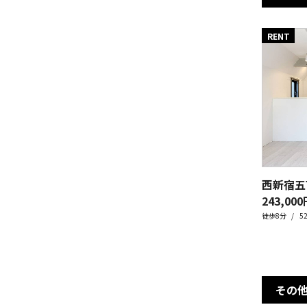
RENT
西新宿五
243,000
徒歩8分
5
その