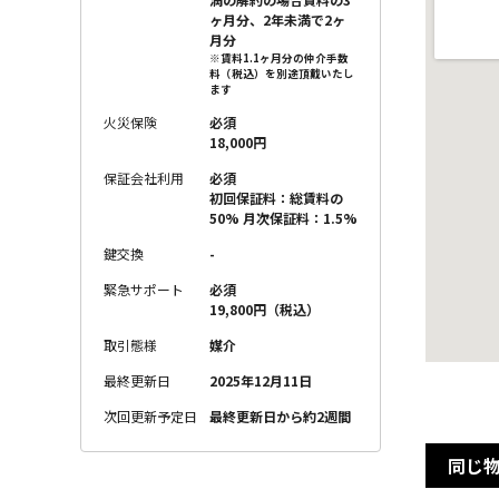
ヶ月分、2年未満で2ヶ
月分
※賃料1.1ヶ月分の仲介手数
料（税込）を別途頂戴いたし
ます
火災保険
必須
18,000円
保証会社利用
必須
初回保証料：総賃料の
50% 月次保証料：1.5%
鍵交換
-
緊急サポート
必須
19,800円（税込）
取引態様
媒介
最終更新日
2025年12月11日
次回更新予定日
最終更新日から約2週間
同じ