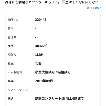
好きにも満足なカウンターキッチン。
洋室はそんなに広くない
ので
ベッドを置いたらそれだけかもしれないけれど
ここは寝る
続きを読む
ためのお部屋と割り切れば
濃い目のブラウンの建物のおかげで
落ち着くお部屋として、案外いい感じ。
お風呂やトイレはゆっ
220443
物件No.
たりしてて
1日の疲れを癒してくれるお部屋としていいスペック
-
賃料
の持ち主です。
キレイドコロが好きなあなたにおすすめのお部
屋です。
-
管理費
40.66㎡
面積
1LDK
間取り
北西
採光
小型犬相談可 / 猫相談可
ペット飼育
2019年09月
築年
-
リノベーション
鉄筋コンクリート造 地上6階建て
構造