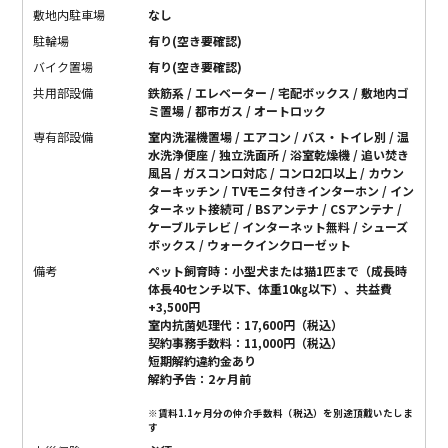
敷地内駐車場
なし
駐輪場
有り(空き要確認)
バイク置場
有り(空き要確認)
共用部設備
鉄筋系 / エレベーター / 宅配ボックス / 敷地内ゴ
ミ置場 / 都市ガス / オートロック
専有部設備
室内洗濯機置場 / エアコン / バス・トイレ別 / 温
水洗浄便座 / 独立洗面所 / 浴室乾燥機 / 追い焚き
風呂 / ガスコンロ対応 / コンロ2口以上 / カウン
ターキッチン / TVモニタ付きインターホン / イン
ターネット接続可 / BSアンテナ / CSアンテナ /
ケーブルテレビ / インターネット無料 / シューズ
ボックス / ウォークインクローゼット
備考
ペット飼育時：小型犬または猫1匹まで（成長時
体長40センチ以下、体重10㎏以下）、共益費
+3,500円
室内抗菌処理代：17,600円（税込）
契約事務手数料：11,000円（税込）
短期解約違約金あり
解約予告：2ヶ月前
※賃料1.1ヶ月分の仲介手数料（税込）を別途頂戴いたしま
す