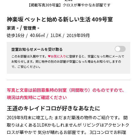
【掲載写真309号室】クロスが華やかなお部屋です
神楽坂 ペットと始める新しい生活 409号室
- /
-
家賃
管理費
徒歩16分
40.66㎡
1LDK
2019年09月
空室お知らせメールを受け取る
このお部屋は入居中です。
♥お気に入り
に登録すると、空室になった時にメールで
お知らせします。同じ物件の別のお部屋が空室になった場合もお知らせしますの
で、ご安心ください。
写真と文章は前回募集時の別室（同間取り）のものですので、
現況は内覧時にご確認ください
王道のキレイドコロが好きなあなたに
2019年9月末に竣工した
まだまだ築浅の物件のご紹介です。
間
取りはよくある1LDKかもしれませんが
リビングはアクセントク
ロスが華やかで
気分が晴れるお部屋です。
3口コンロでお料理