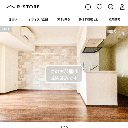
住まい
オフィス
/
店舗
貸す
/
売る
R-STORE
とは
採用情報
FULL
間取り
〈
〉
1/20