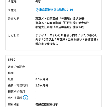
4階
所在階
東京都新宿区山吹町12-16
所在地
東京メトロ東西線「神楽坂」徒歩16分
最寄り駅
東京メトロ有楽町線「江戸川橋」徒歩6分
都営大江戸線「牛込神楽坂」徒歩14分
デザイナーズ
ひとり暮らし向き
ふたり暮らし
こだわり
向き
2階以上
角部屋
公園が近い
分譲賃貸
都心まで乗換なし
SPEC
敷金 / 保証金
-
償却
-
礼金
0.5ヶ月分
更新・再契約料
1.5ヶ月分
概算初期費用
-
めやす賃料
-
？
契約期間
普通借家契約 2年