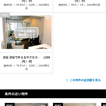
-円 / -円
-円 / -円
徒歩6分
54.44㎡
2LDK
2006年02
徒歩6分
40㎡
1R
2006年02月
月
FULL
渋谷 渋谷で叶えるサクセスストーリー
1209
-円 / -円
徒歩6分
74.07㎡
2LDK
2006年02
月
この物件の全部屋を見る
条件の近い物件
RENT
RENT
R