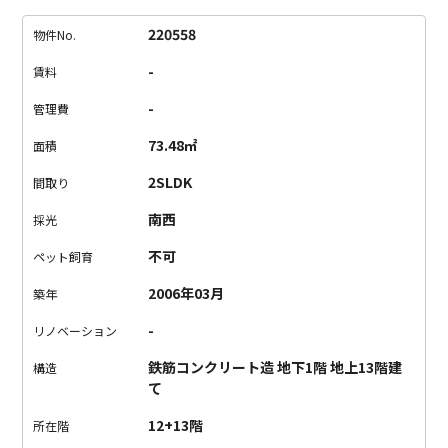
ゾネットタイプです。
玄関を開けると、高い天井と大開口窓に
よって開放感に包まれた空間が広がっていました。
室内は、
220558
物件No.
白、ダークブラウン、一部コンクリートが使われたハイセンス
-
賃料
なデザイン。
モノクロのインテリアで揃えてもいいし、カラフ
ルなインテリアも似合いそう。
元が良いと何でも似合っちゃう
-
管理費
って、お部屋にも言えます。
立地良し、デザイン良し、天井高
73.48㎡
面積
しなお部屋、いかがでしょうか。
2SLDK
間取り
南西
採光
不可
ペット飼育
2006年03月
築年
-
リノベーション
鉄筋コンクリート造 地下1階 地上13階建
構造
て
12+13階
所在階