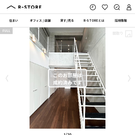
住まい
オフィス
/
店舗
貸す
/
売る
R-STORE
とは
採用情報
FULL
間取り
〈
〉
1/20