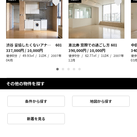
渋谷 妥協したくないアナタへ
601
恵比寿 窓際での過ごし方
601
中
337,000円 / 10,000円
390,000円 / 10,000円
340
徒歩8分
49.93㎡
1LDK
2007年
徒歩9分
62.77㎡
1LDK
2007年
徒歩
04月
12月
03
その他の物件を探す
条件から探す
地図から探す
新着を見る