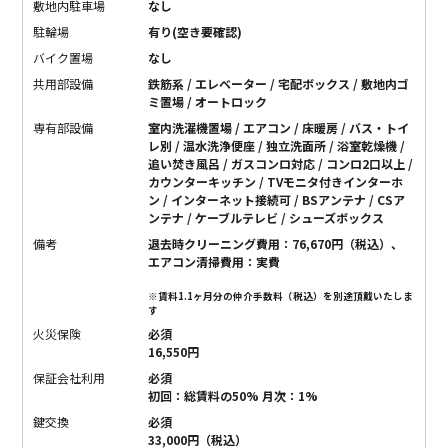
敷地内駐車場
なし
駐輪場
有り(空き要確認)
バイク置場
なし
共用部設備
鉄筋系 / エレベーター / 宅配ボックス / 敷地内ゴ
ミ置場 / オートロック
専有部設備
室内洗濯機置場 / エアコン / 床暖房 / バス・トイ
レ別 / 温水洗浄便座 / 独立洗面所 / 浴室乾燥機 /
追い焚き風呂 / ガスコンロ対応 / コンロ2口以上 /
カウンターキッチン / TVモニタ付きインターホ
ン / インターネット接続可 / BSアンテナ / CSア
ンテナ / ケーブルテレビ / シューズボックス
備考
退去時クリーニング費用：76,670円（税込）、
エアコン清掃費用：実費
※賃料1.1ヶ月分の仲介手数料（税込）を別途頂戴いたしま
す
火災保険
必須
16,550円
保証会社利用
必須
初回：総賃料の50% 月次：1%
鍵交換
必須
33,000円（税込）