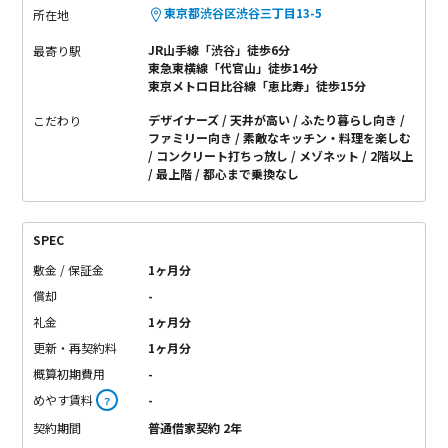
東京都渋谷区渋谷三丁目13-5
所在地
JR山手線「渋谷」徒歩6分
最寄り駅
東急東横線「代官山」徒歩14分
東京メトロ日比谷線「恵比寿」徒歩15分
デザイナーズ
天井が高い
ふたり暮らし向き
こだわり
ファミリー向き
素敵なキッチン・料理を楽しむ
コンクリート打ちっ放し
メゾネット
2階以上
最上階
都心まで乗換なし
SPEC
敷金 / 保証金
1ヶ月分
償却
-
礼金
1ヶ月分
更新・再契約料
1ヶ月分
概算初期費用
-
めやす賃料
-
？
契約期間
普通借家契約 2年