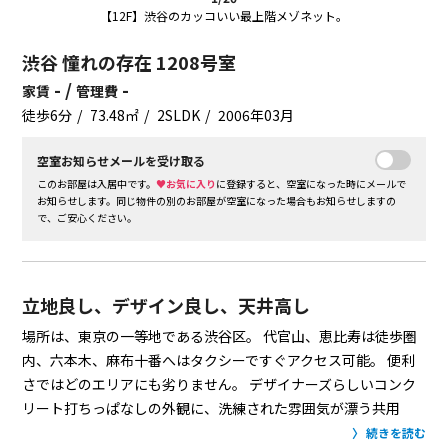
【12F】渋谷のカッコいい最上階メゾネット。
渋谷 憧れの存在 1208号室
- /
-
家賃
管理費
徒歩6分
73.48㎡
2SLDK
2006年03月
空室お知らせメールを受け取る
このお部屋は入居中です。
♥お気に入り
に登録すると、空室になった時にメールで
お知らせします。同じ物件の別のお部屋が空室になった場合もお知らせしますの
で、ご安心ください。
立地良し、デザイン良し、天井高し
場所は、東京の一等地である渋谷区。
代官山、恵比寿は徒歩圏
内、六本木、麻布十番へはタクシーですぐアクセス可能。
便利
さではどのエリアにも劣りません。
デザイナーズらしいコンク
リート打ちっぱなしの外観に、洗練された雰囲気が漂う共用
部。
ご紹介するのは最上階のお部屋。12階と13階を占有するメ
続きを読む