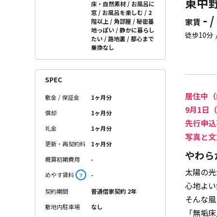
東中野
床・自然素材
お風呂に
窓
お風呂を楽しむ
2
- /
家賃
階以上
角部屋
秘密基
地っぽい
静かに暮らし
徒歩10分
たい
路地裏
都心まで
乗換なし
SPEC
居住中（
敷金 / 保証金
1ヶ月分
9月1日
償却
1ヶ月分
先行申込
礼金
1ヶ月分
写真と文
更新・再契約料
1ヶ月分
やわら
概算初期費用
-
太陽の光
めやす賃料
-
？
心地よい
契約期間
普通借家契約 2年
そんな風
敷地内駐車場
なし
「無垢床