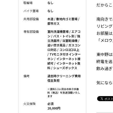
駐輪場
なし
だからこ
バイク置場
なし
南向きで
共用部設備
木造 / 敷地内ゴミ置場 /
都市ガス
リビング
専有部設備
室内洗濯機置場 / エアコ
お部屋は
ン / バス・トイレ別 / 独
「メロウ
立洗面所 / 浴室乾燥機 /
追い焚き風呂 / ガスコン
ロ対応 / コンロ2口以上
東中野は
/ TVモニタ付きインター
ホン / インターネット接
終電を逃
続可 / インターネット無
飲み過ぎ
料 / シューズボックス
備考
退去時クリーニング費用
借主負担
気になら
※賃料1.1ヶ月分の仲介手数
料（税込）を別途頂戴いたし
ます
火災保険
必須
20,000円