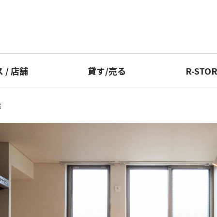
ス
/
店舗
貸す
/
売る
R-STO
室