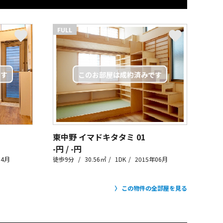
FULL
東中野 イマドキタタミ
01
-円 / -円
04月
徒歩9分
30.56㎡
1DK
2015年06月
この物件の全部屋を見る