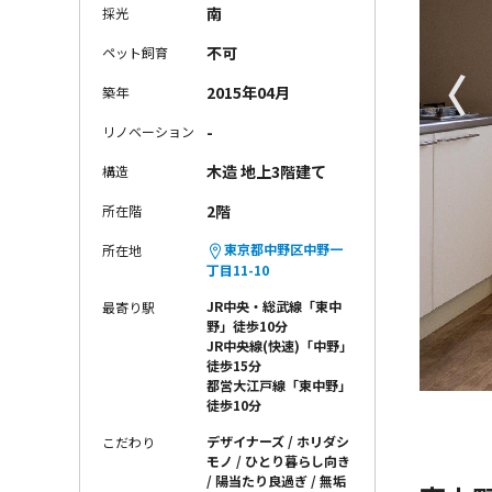
南
採光
不可
ペット飼育
〈
2015年04月
築年
-
リノベーション
木造 地上3階建て
構造
2階
所在階
東京都中野区中野一
所在地
丁目11-10
JR中央・総武線「東中
最寄り駅
野」徒歩10分
JR中央線(快速)「中野」
徒歩15分
都営大江戸線「東中野」
徒歩10分
デザイナーズ
ホリダシ
こだわり
モノ
ひとり暮らし向き
陽当たり良過ぎ
無垢