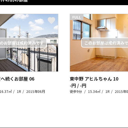
FULL
空へ続くお部屋
06
東中野 アヒルちゃん
10
-円 / -円
16.37㎡
1R
2015年06月
徒歩9分
15.34㎡
1R
2015年