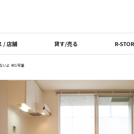
ス
/
店舗
貸す
/
売る
R-STO
いよ 401号室