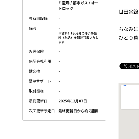
ミ置場 / 都市ガス / オー
トロック
世田谷線
専有部設備
-
ちなみに
備考
-
※賃料1.1ヶ月分の仲介手数
ひとり暮
料（税込）を別途頂戴いたし
ます
火災保険
-
保証会社利用
-
鍵交換
-
緊急サポート
-
取引態様
-
最終更新日
2025年12月07日
次回更新予定日
最終更新日から約2週間