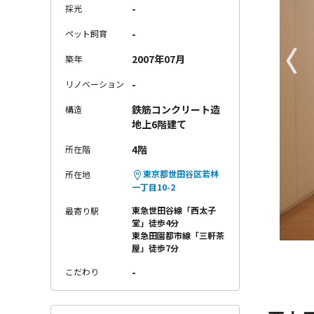
-
採光
-
ペット飼育
〈
2007年07月
築年
-
リノベーション
鉄筋コンクリート造
構造
地上6階建て
4階
所在階
東京都世田谷区若林
所在地
一丁目10-2
東急世田谷線「西太子
最寄り駅
堂」徒歩4分
東急田園都市線「三軒茶
屋」徒歩7分
-
こだわり