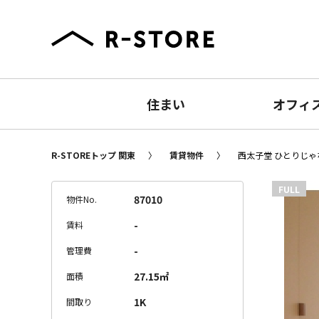
住まい
オフィ
R-STOREトップ 関東
賃貸物件
西太子堂 ひとりじゃな
FULL
87010
物件No.
-
賃料
-
管理費
27.15㎡
面積
1K
間取り