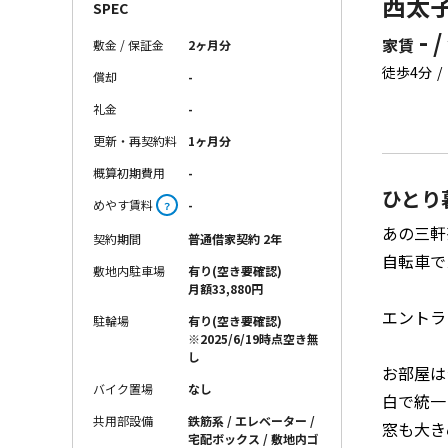
西太子
SPEC
- /
家賃
敷金 / 保証金
2ヶ月分
徒歩4分
償却
-
礼金
-
更新・再契約料
1ヶ月分
概算初期費用
-
ひとり
めやす賃料
-
？
あの三軒
契約期間
普通借家契約 2年
自転車で
敷地内駐車場
有り(空き要確認)
月額33,880円
エントラ
駐輪場
有り(空き要確認)
※2025/6/19時点空き無
し
お部屋は
バイク置場
なし
白で統一
共用部設備
鉄筋系 / エレベーター /
窓も大き
宅配ボックス / 敷地内ゴ