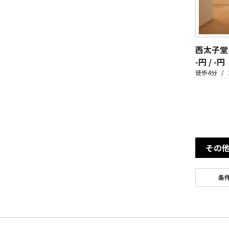
西太子堂
-円 / -円
徒歩4分
その
条