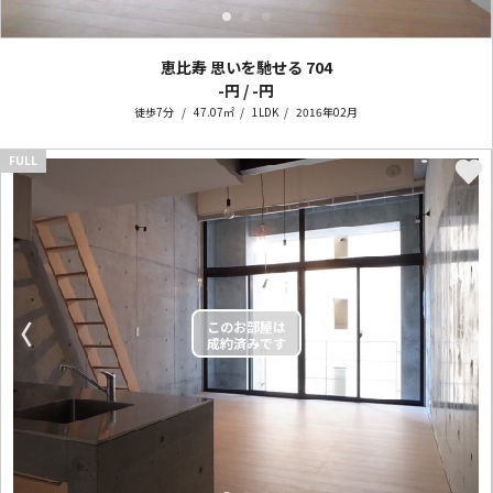
恵比寿 思いを馳せる
704
-円 / -円
徒歩7分
47.07㎡
1LDK
2016年02月
FULL
〈
〉