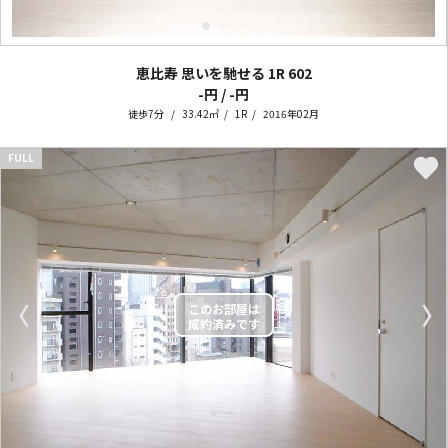
恵比寿 思いを馳せる 1R
602
-円 / -円
徒歩7分
33.42㎡
1R
2016年02月
FULL
〈
〉