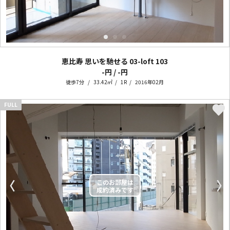
恵比寿 思いを馳せる 03-loft
103
-円 / -円
徒歩7分
33.42㎡
1R
2016年02月
FULL
〈
〉