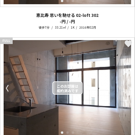
恵比寿 思いを馳せる 02-loft
302
-円 / -円
徒歩7分
33.21㎡
1K
2016年02月
FULL
〈
〉