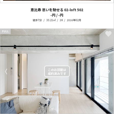
恵比寿 思いを馳せる 02-loft
502
-円 / -円
徒歩7分
33.21㎡
1K
2016年02月
FULL
〈
〉