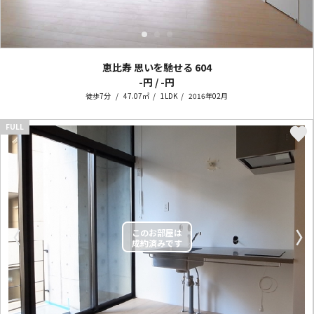
恵比寿 思いを馳せる
604
-円 / -円
徒歩7分
47.07㎡
1LDK
2016年02月
FULL
〈
〉