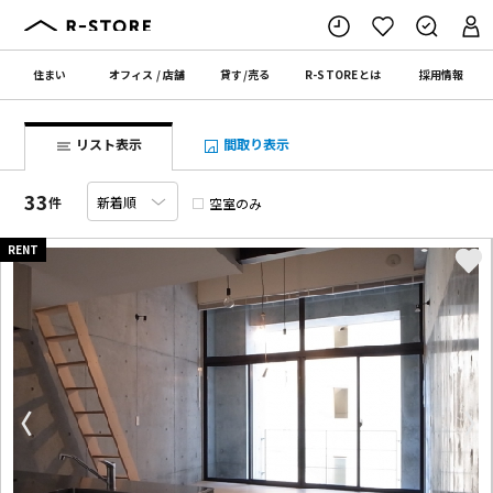
住まい
オフィス
/
店舗
貸す
/
売る
R-STORE
とは
採用情報
リスト表示
間取り表示
33
件
空室のみ
RENT
〈
〉