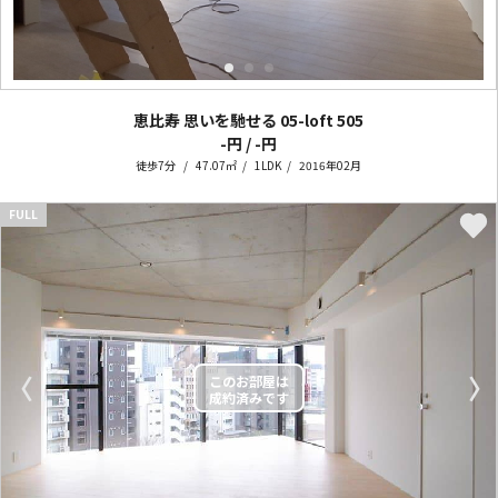
恵比寿 思いを馳せる 05-loft
505
-円 / -円
徒歩7分
47.07㎡
1LDK
2016年02月
FULL
〈
〉