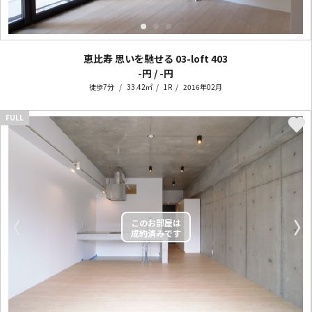
恵比寿 思いを馳せる 03-loft
403
-円 / -円
徒歩7分
33.42㎡
1R
2016年02月
FULL
〈
〉