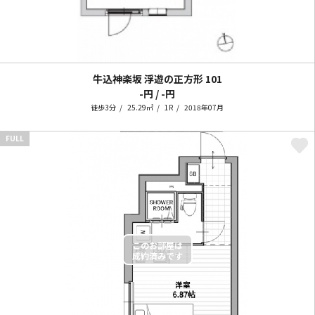
牛込神楽坂 浮遊の正方形
101
-円 / -円
徒歩3分
25.29㎡
1R
2018年07月
FULL