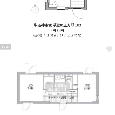
牛込神楽坂 浮遊の正方形
102
-円 / -円
徒歩3分
19.38㎡
1R
2018年07月
FULL