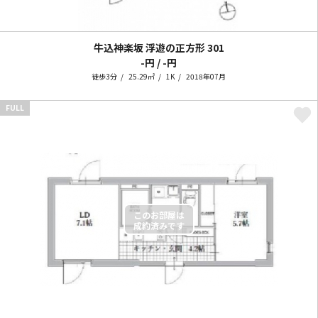
牛込神楽坂 浮遊の正方形
301
-円 / -円
徒歩3分
25.29㎡
1K
2018年07月
FULL