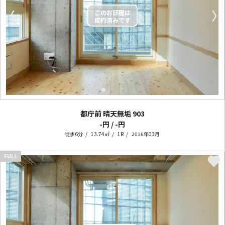
〈
〉
都庁前 晴天無垢
903
-円 / -円
徒歩6分
13.74㎡
1R
2016年03月
FULL