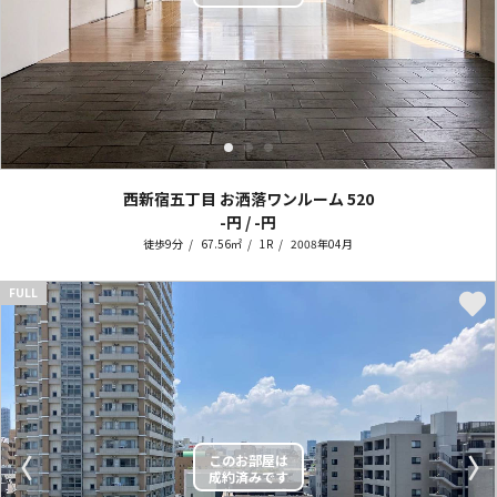
西新宿五丁目 お洒落ワンルーム
520
-円 / -円
徒歩9分
67.56㎡
1R
2008年04月
FULL
〈
〉