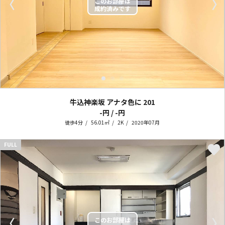
〈
〉
牛込神楽坂 アナタ色に
201
-円 / -円
徒歩4分
56.01㎡
2K
2020年07月
FULL
〈
〉