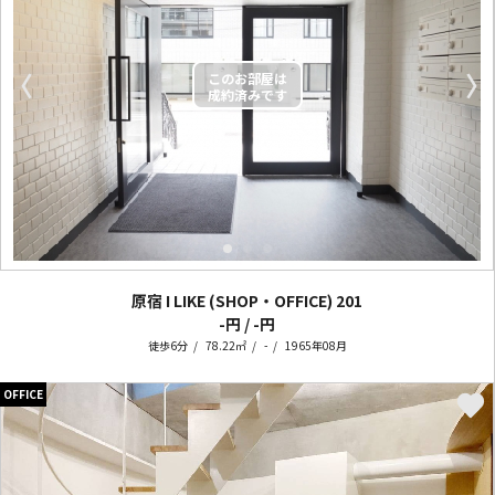
〈
〉
原宿 I LIKE (SHOP・OFFICE)
201
-円 / -円
徒歩6分
78.22㎡
-
1965年08月
OFFICE