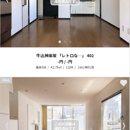
牛込神楽坂 「レトロな…」
402
-円 / -円
徒歩3分
42.79㎡
1LDK
1961年01月
FULL
〈
〉