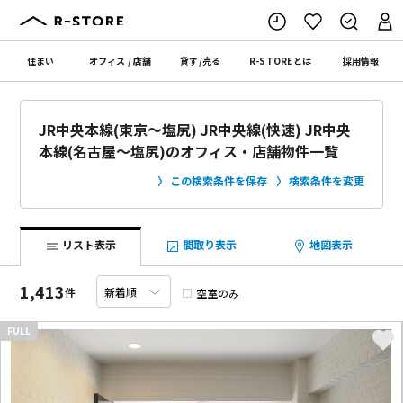
住まい
オフィス
/
店舗
貸す
/
売る
R-STORE
とは
採用情報
JR中央本線(東京〜塩尻) JR中央線(快速) JR中央
本線(名古屋〜塩尻)のオフィス・店舗物件一覧
この検索条件を保存
検索条件を変更
リスト表示
間取り表示
地図表示
1,413
件
空室のみ
FULL