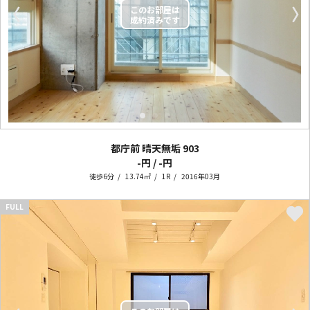
〈
〉
都庁前 晴天無垢
903
-円 / -円
徒歩6分
13.74㎡
1R
2016年03月
FULL