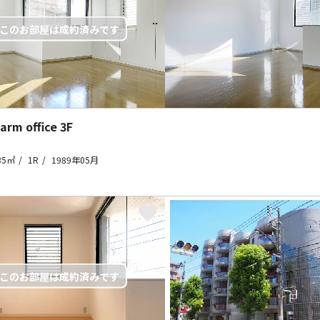
rm office
3F
35㎡
1R
1989年05月