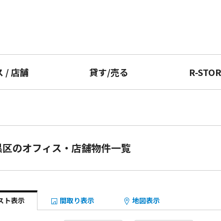
ス
/
店舗
貸す
/
売る
R-STO
黒区のオフィス・店舗物件一覧
スト表示
間取り表示
地図表示