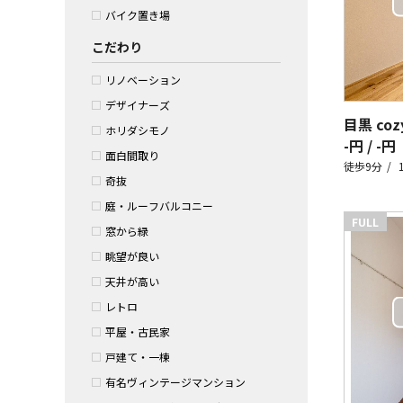
バイク置き場
こだわり
リノベーション
デザイナーズ
目黒 coz
ホリダシモノ
-円 / -円
面白間取り
徒歩9分
奇抜
庭・ルーフバルコニー
FULL
窓から緑
眺望が良い
天井が高い
レトロ
平屋・古民家
戸建て・一棟
有名ヴィンテージマンション