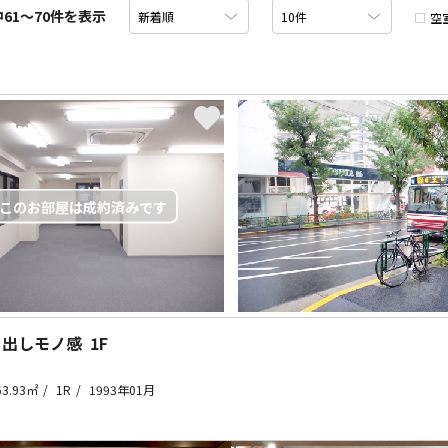
中61〜70件を表示
空
り出しモノ感
1F
63.93㎡
1R
1993年01月