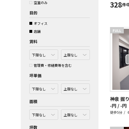
328
空室のみ
件
目的
オフィス
FULL
店舗
賃料
管理費・修繕費等を含む
坪単価
神泉 掘
面積
-円 / -円
徒歩5分
坪数