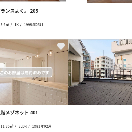
バランスよく。
205
29.6㎡
1K
1995年03月
上階メゾネット
401
111.85㎡
3LDK
1981年02月