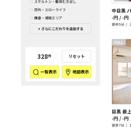
スケルトン・躯体むき出し
中目黒 
郊外・スローライフ
-円 / -円
鎌倉・湘南エリア
徒歩5分
さらにこだわりを追加する
FULL
328
リセット
件
一覧表示
地図表示
目黒 最
-円 / -円
徒歩7分