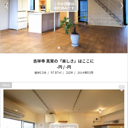
〈
〉
吉祥寺 真実の「楽しさ」はここに
-円 / -円
徒歩12分
97.87㎡
2LDK
2014年03月
FULL