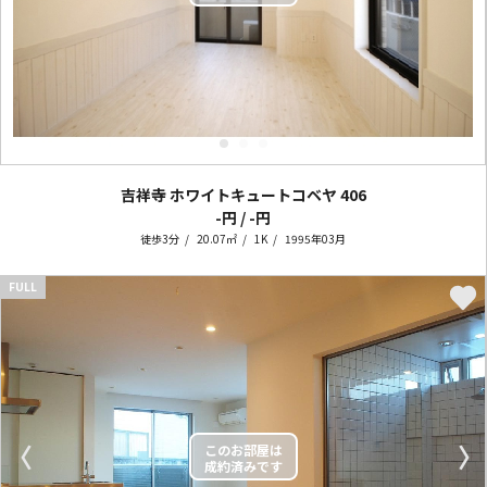
吉祥寺 ホワイトキュートコベヤ
406
-円 / -円
徒歩3分
20.07㎡
1K
1995年03月
FULL
〈
〉