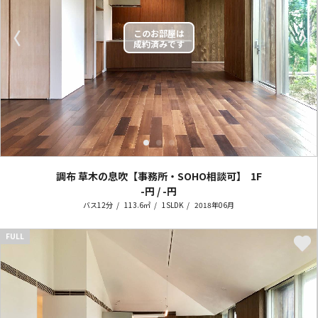
〈
〉
調布 草木の息吹【事務所・SOHO相談可】
1F
-円 / -円
バス12分
113.6㎡
1SLDK
2018年06月
FULL