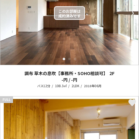
〈
〉
調布 草木の息吹【事務所・SOHO相談可】
2F
-円 / -円
バス12分
108.3㎡
2LDK
2018年06月
FULL