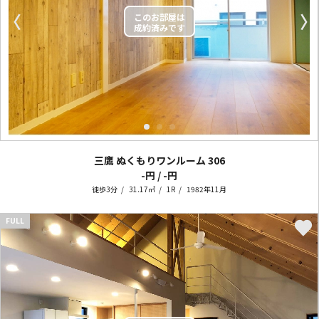
〈
〉
三鷹 ぬくもりワンルーム
306
-円 / -円
徒歩3分
31.17㎡
1R
1982年11月
FULL