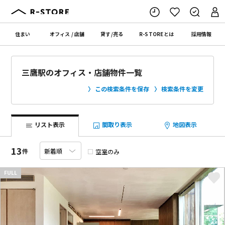
住まい
オフィス
/
店舗
貸す
/
売る
R-STORE
とは
採用情報
三鷹駅のオフィス・店舗物件一覧
この検索条件を保存
検索条件を変更
リスト表示
間取り表示
地図表示
13
件
空室のみ
FULL