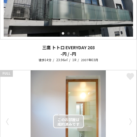
三鷹 トトロ EVERYDAY
203
-円 / -円
徒歩14分
23.96㎡
1R
2007年03月
FULL
〈
〉