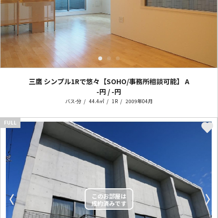
三鷹 シンプル1Rで悠々【SOHO/事務所相談可能】
A
-円 / -円
バス-分
44.4㎡
1R
2009年04月
FULL
〈
〉