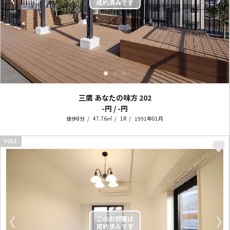
三鷹 あなたの味方
202
-円 / -円
徒歩8分
47.76㎡
1R
1991年01月
FULL
〈
〉