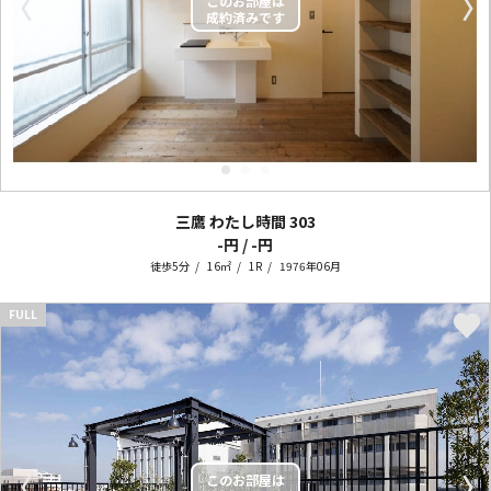
〈
〉
三鷹 わたし時間
303
-円 / -円
徒歩5分
16㎡
1R
1976年06月
FULL
〈
〉