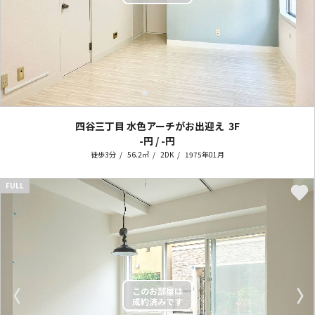
四谷三丁目 水色アーチがお出迎え
3F
-円 / -円
徒歩3分
56.2㎡
2DK
1975年01月
FULL
〈
〉