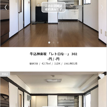
〈
〉
牛込神楽坂 「レトロな…」
302
-円 / -円
徒歩3分
42.79㎡
1LDK
1961年01月
FULL