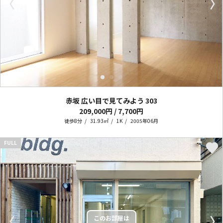
〈
〉
赤坂 広い目で見てみよう
303
209,000円 / 7,700円
徒歩8分
31.93㎡
1K
2005年06月
FULL
〈
〉