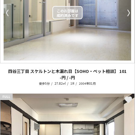
〈
〉
四谷三丁目 スケルトンと木漏れ日【SOHO・ペット相談】
101
-円 / -円
徒歩5分
27.82㎡
1R
2004年01月
FULL