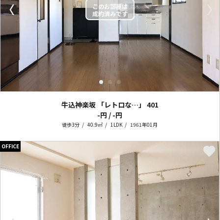
〈
〉
牛込神楽坂 「レトロな…」
401
-円 / -円
徒歩3分
40.9㎡
1LDK
1961年01月
OFFICE