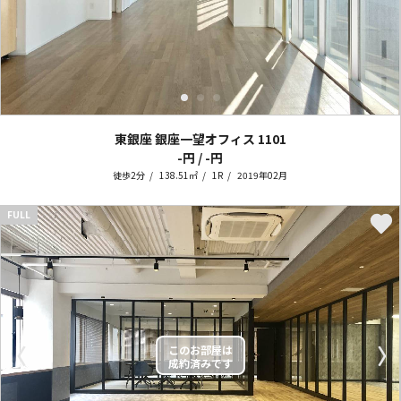
東銀座 銀座一望オフィス
1101
-円 / -円
徒歩2分
138.51㎡
1R
2019年02月
FULL
〈
〉