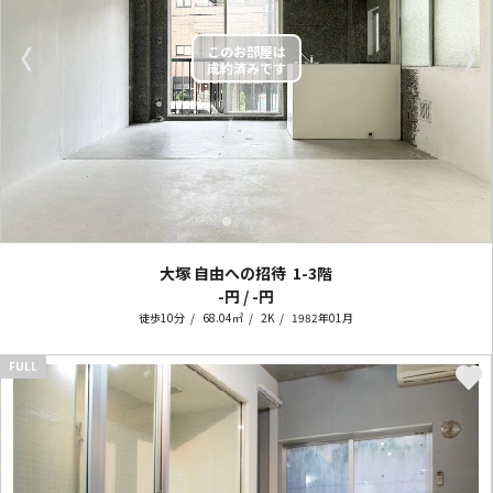
〈
〉
大塚 自由への招待
1-3階
-円 / -円
徒歩10分
68.04㎡
2K
1982年01月
FULL