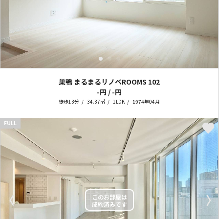
巣鴨 まるまるリノベROOMS
102
-円 / -円
徒歩13分
34.37㎡
1LDK
1974年04月
FULL
〈
〉