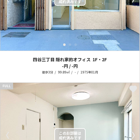
四谷三丁目 隠れ家的オフィス
1F・2F
-円 / -円
徒歩3分
99.89㎡
-
1975年01月
FULL
〈
〉