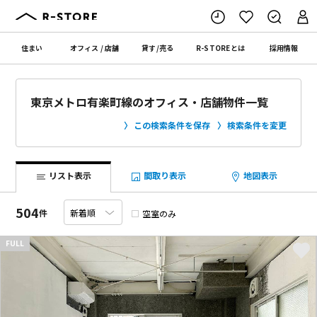
住まい
オフィス
/
店舗
貸す
/
売る
R-STORE
とは
採用情報
東京メトロ有楽町線のオフィス・店舗物件一覧
この検索条件を保存
検索条件を変更
リスト表示
間取り表示
地図表示
504
件
空室のみ
FULL