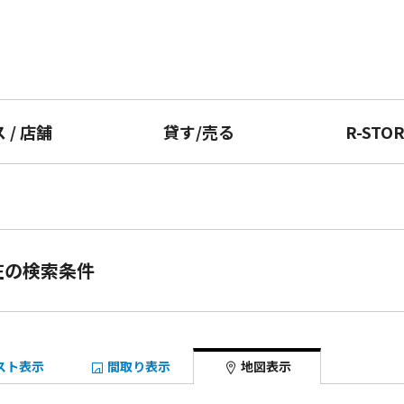
ス
/
店舗
貸す
/
売る
R-STO
在の検索条件
スト表示
間取り表示
地図表示