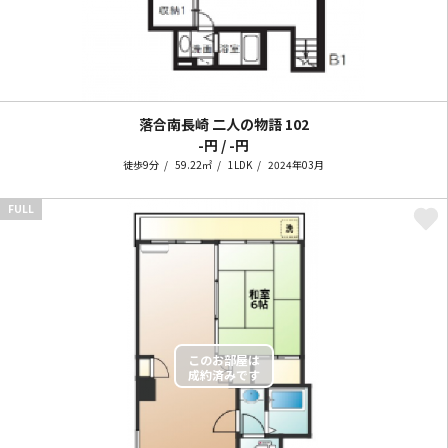
落合南長崎 二人の物語
102
-円 / -円
徒歩9分
59.22㎡
1LDK
2024年03月
FULL