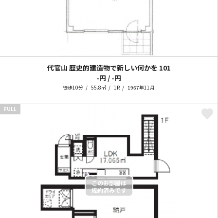
代官山 歴史的建造物で新しい何かを
101
-円 / -円
徒歩10分
55.8㎡
1R
1967年11月
FULL