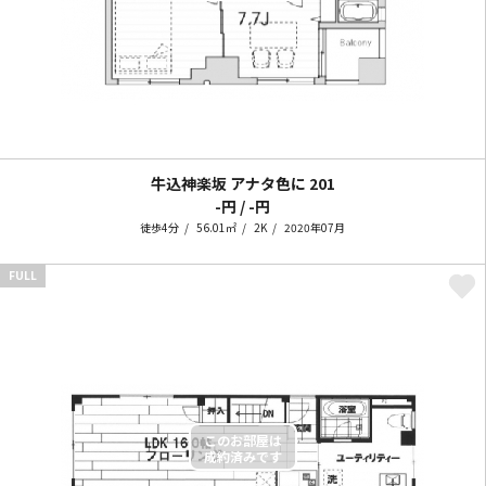
牛込神楽坂 アナタ色に
201
-円 / -円
徒歩4分
56.01㎡
2K
2020年07月
FULL