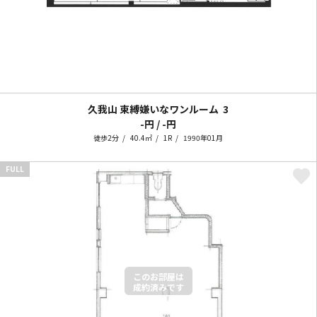
久我山 束縛嫌いなワンルーム
3
-円 / -円
徒歩2分
40.4㎡
1R
1990年01月
FULL