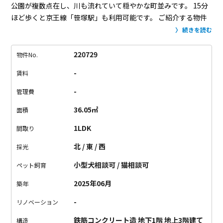
公園が複数点在し、川も流れていて穏やかな町並みです。
15分
ほど歩くと京王線「笹塚駅」も利用可能です。
ご紹介する物件
は、ペットと共生するために建てられたデザイナーズ。
お散歩
続きを読む
に最適な公園が近くにあるという立地に加え、
エントランスに
リードフックと足洗用のシンクが備わっています。
室内には、
220729
物件No.
ナノイー空気清浄機が天井に設置されていたり、傷に強い床材
-
賃料
を採用。
ペットも人間も快適に過ごせる設備が整っているので
す。
お部屋は、全室角部屋の1LDKタイプ。
風が通る気持ちの
-
管理費
いい空間です。
スクリーンとプロジェクターが設置されている
36.05㎡
面積
という嬉しいポイントも。
ペットとくつろぎながら、大画面で
映画やドラマを楽しめちゃう。
ペットも喜ぶオシャレな住まい
1LDK
間取り
で、新生活を始めませんか。
北 / 東 / 西
採光
小型犬相談可 / 猫相談可
ペット飼育
2025年06月
築年
-
リノベーション
鉄筋コンクリート造 地下1階 地上3階建て
構造