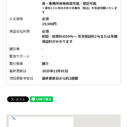
用・事務所併用相談可能／登記可能
※賃料1.1ヶ月分の仲介手数料（税込）を別途頂戴いたしま
す
火災保険
必須
19,000円
保証会社利用
必須
初回：総賃料の50%〜 月次保証料1%または年間
保証料がかかります
鍵交換
-
緊急サポート
-
取引態様
媒介
最終更新日
2025年12月01日
次回更新予定日
最終更新日から約2週間