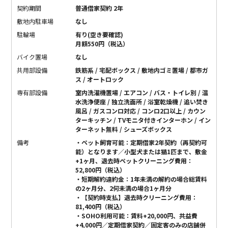
契約期間
普通借家契約 2年
敷地内駐車場
なし
駐輪場
有り(空き要確認)
月額550円（税込）
バイク置場
なし
共用部設備
鉄筋系 / 宅配ボックス / 敷地内ゴミ置場 / 都市ガ
ス / オートロック
専有部設備
室内洗濯機置場 / エアコン / バス・トイレ別 / 温
水洗浄便座 / 独立洗面所 / 浴室乾燥機 / 追い焚き
風呂 / ガスコンロ対応 / コンロ2口以上 / カウン
ターキッチン / TVモニタ付きインターホン / イン
ターネット無料 / シューズボックス
備考
・ペット飼育可能：定期借家2年契約（再契約可
能）となります／小型犬または猫1匹まで、敷金
+1ヶ月、退去時ペットクリーニング費用：
52,800円（税込）
・短期解約違約金：1年未満の解約の場合総賃料
の2ヶ月分、2何未満の場合1ヶ月分
・【契約時支払】退去時クリーニング費用：
81,400円（税込）
・SOHO利用可能：賃料+20,000円、共益費
+4,000円／定期借家契約／固定客のみの店舗併