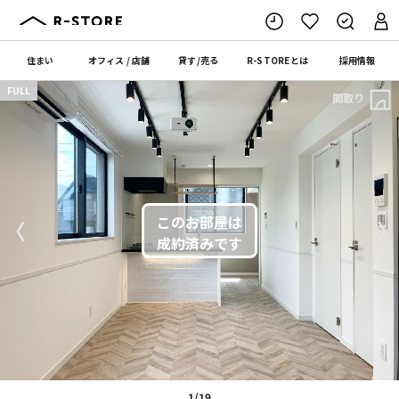
住まい
オフィス
/
店舗
貸す
/
売る
R-STORE
とは
採用情報
FULL
間取り
〈
〉
1/19