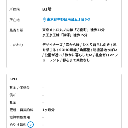
B1階
所在階
東京都中野区南台五丁目6-3
所在地
東京メトロ丸ノ内線「方南町」徒歩11分
最寄り駅
京王京王線「笹塚」徒歩15分
デザイナーズ
窓から緑
ひとり暮らし向き
風
こだわり
を感じる
SOHO可能
角部屋
秘密基地っぽい
公園が近い
静かに暮らしたい
礼金ゼロ or フ
リーレント
都心まで乗換なし
SPEC
敷金 / 保証金
-
償却
-
礼金
-
更新・再契約料
1ヶ月分
概算初期費用
-
めやす賃料
-
？